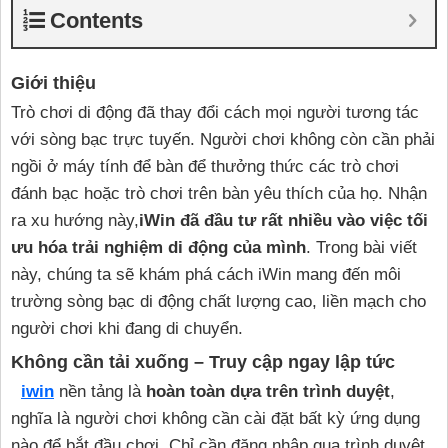
Contents
Giới thiệu
Trò chơi di động đã thay đổi cách mọi người tương tác
với sòng bạc trực tuyến. Người chơi không còn cần phải
ngồi ở máy tính để bàn để thưởng thức các trò chơi
đánh bạc hoặc trò chơi trên bàn yêu thích của họ. Nhận
ra xu hướng này,
iWin đã đầu tư rất nhiều vào việc tối
ưu hóa trải nghiệm di động của mình
. Trong bài viết
này, chúng ta sẽ khám phá cách iWin mang đến môi
trường sòng bạc di động chất lượng cao, liền mạch cho
người chơi khi đang di chuyển.
Không cần tải xuống – Truy cập ngay lập tức
iwin
nền tảng là
hoàn toàn dựa trên trình duyệt
,
nghĩa là người chơi không cần cài đặt bất kỳ ứng dụng
nào để bắt đầu chơi. Chỉ cần đăng nhập qua trình duyệt