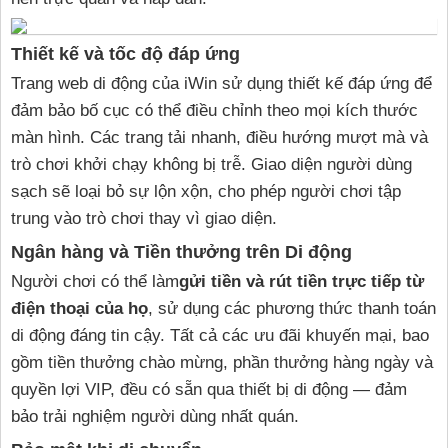
Thiết kế và tốc độ đáp ứng
Trang web di động của iWin sử dụng thiết kế đáp ứng để
đảm bảo bố cục có thể điều chỉnh theo mọi kích thước
màn hình. Các trang tải nhanh, điều hướng mượt mà và
trò chơi khởi chạy không bị trễ. Giao diện người dùng
sạch sẽ loại bỏ sự lộn xộn, cho phép người chơi tập
trung vào trò chơi thay vì giao diện.
Ngân hàng và Tiền thưởng trên Di động
Người chơi có thể làm
gửi tiền và rút tiền trực tiếp từ
điện thoại của họ
, sử dụng các phương thức thanh toán
di động đáng tin cậy. Tất cả các ưu đãi khuyến mại, bao
gồm tiền thưởng chào mừng, phần thưởng hàng ngày và
quyền lợi VIP, đều có sẵn qua thiết bị di động — đảm
bảo trải nghiệm người dùng nhất quán.