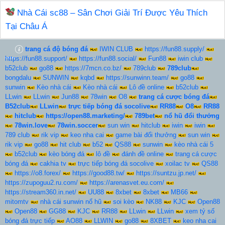
Nhà Cái sc88 – Sân Chơi Giải Trí Được Yêu Thích
Tại Châu Á
trang cá độ bóng đá
IWIN CLUB
https://fun88.supply/
https://fun88.support/
https://fun88.social/
Fun88
iwin club
b52club
go88
https://7mcn.co.bz/
789club
789club
bongdalu
SUNWIN
kqbd
https://sunwinn.team/
go88
sunwin
Kèo nhà cái
Kèo nhà cái
Lô đề online
b52club
LLwin
LLwin
Jun88
78win
O8
trang cá cược bóng đá
B52club
LLwin
trực tiếp bóng đá socolive
RR88
O8
RR88
hitclub
https://open88.marketing/
789bet
nổ hũ đổi thưởng
78win.love
78win.soccer
sun win
hitclub
iwin
iwin
789 club
rik vip
keo nha cai
game bài đổi thưởng
sun win
rik vip
go88
hit club
b52
QS88
sunwin
kèo nhà cái 5
b52club
kèo bóng đá
lô đề
đánh đề online
trang cá cược
bóng đá
cakhia tv
trực tiếp bóng đá socolive
xoilac tv
QS88
https://o8.forex/
https://good88.tw/
https://suntzu.jp.net/
https://zupoguu2.ru.com/
https://arenasvet.eu.com/
https://stream360.in.net/
UU88
8xbet
8xbet
MB66
mitomtv
nhà cái sunwin nổ hũ
soi kèo
NK88
KJC
Open88
Open88
GG88
KJC
RR88
LLwin
LLwin
xem tỷ số
bóng đá trực tiếp
AO88
LLWIN
go88
8XBET
keo nha cai