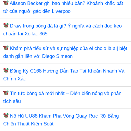
Alisson Becker ghi bao nhiêu bàn? Khoảnh khắc bất
tử của người gác đền Liverpool
Draw trong bóng đá là gì? Ý nghĩa và cách đọc kèo
chuẩn tại Xoilac 365
Khám phá tiểu sử và sự nghiệp của el cholo là ai| biệt
danh gắn liền với Diego Simeon
Đăng Ký C168 Hướng Dẫn Tạo Tài Khoản Nhanh Và
Chính Xác
Tin tức bóng đá mới nhất – Diễn biến nóng và phân
tích sâu
Nổ Hũ UU88 Khám Phá Vòng Quay Rực Rỡ Bằng
Chiến Thuật Kiểm Soát