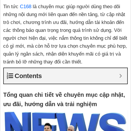
Tin tức
C168
là chuyên mục giúp người dùng theo dõi
những nội dung mới liên quan đến nền tảng, từ cập nhật
trò chơi, chương trình ưu đãi, hướng dẫn tài khoản đến
các thông báo quan trọng trong quá trình sử dụng. Với
người chơi hiện đại, việc nắm thông tin không chỉ để biết
có gì mới, mà còn hỗ trợ lựa chọn chuyên mục phù hợp,
quản lý ngân sách, nhận diện khuyến mãi có giá trị và
tránh bỏ lỡ những thay đổi cần thiết.
Contents
Tổng quan chi tiết về chuyên mục cập nhật,
ưu đãi, hướng dẫn và trải nghiệm