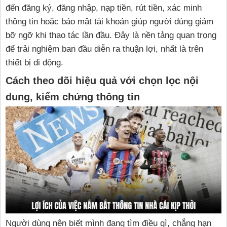
đến đăng ký, đăng nhập, nạp tiền, rút tiền, xác minh
thông tin hoặc bảo mật tài khoản giúp người dùng giảm
bỡ ngỡ khi thao tác lần đầu. Đây là nền tảng quan trọng
để trải nghiệm ban đầu diễn ra thuận lợi, nhất là trên
thiết bị di động.
Cách theo dõi hiệu quả với chọn lọc nội
dung, kiểm chứng thông tin
Người dùng nên biết mình đang tìm điều gì, chẳng hạn