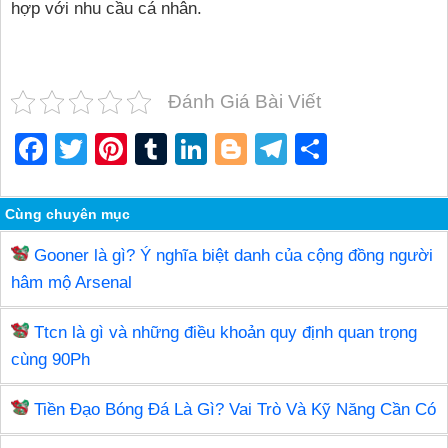
hợp với nhu cầu cá nhân.
Đánh Giá Bài Viết
F
T
Pi
T
Li
Bl
T
S
a
wi
nt
u
n
o
el
h
c
tt
er
m
k
g
e
ar
Cùng chuyên mục
e
er
e
bl
e
g
gr
e
Gooner là gì? Ý nghĩa biệt danh của cộng đồng người
b
st
r
dI
er
a
hâm mộ Arsenal
o
n
m
Ttcn là gì và những điều khoản quy định quan trọng
o
cùng 90Ph
k
Tiền Đạo Bóng Đá Là Gì? Vai Trò Và Kỹ Năng Cần Có