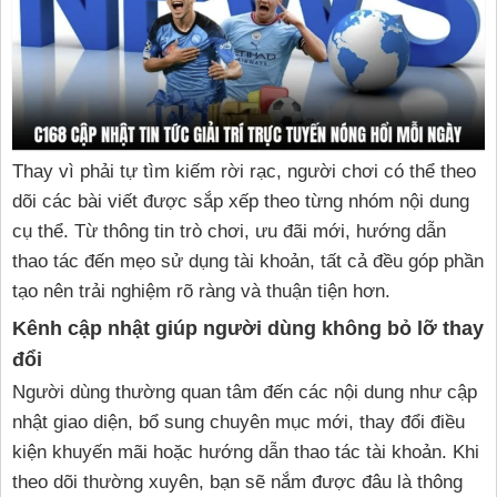
Thay vì phải tự tìm kiếm rời rạc, người chơi có thể theo
dõi các bài viết được sắp xếp theo từng nhóm nội dung
cụ thể. Từ thông tin trò chơi, ưu đãi mới, hướng dẫn
thao tác đến mẹo sử dụng tài khoản, tất cả đều góp phần
tạo nên trải nghiệm rõ ràng và thuận tiện hơn.
Kênh cập nhật giúp người dùng không bỏ lỡ thay
đổi
Người dùng thường quan tâm đến các nội dung như cập
nhật giao diện, bổ sung chuyên mục mới, thay đổi điều
kiện khuyến mãi hoặc hướng dẫn thao tác tài khoản. Khi
theo dõi thường xuyên, bạn sẽ nắm được đâu là thông