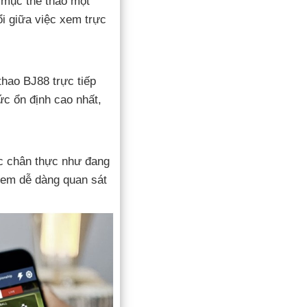
 mục thể thao một
ổi giữa việc xem trực
hao BJ88 trực tiếp
ức ổn định cao nhất,
ác chân thực như đang
 xem dễ dàng quan sát