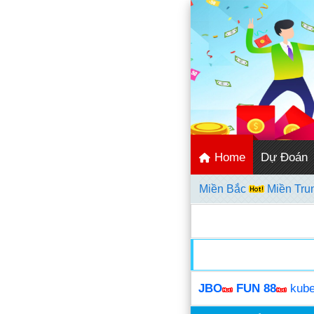
Home
Dự Đoán
Miền Bắc
Miền Tr
JBO
FUN 88
kube