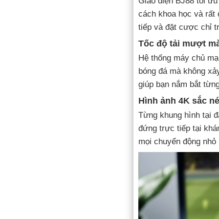
Giao diện BJ88 tối ư
cách khoa học và rất 
tiếp và đặt cược chỉ 
Tốc độ tải mượt m
Hệ thống máy chủ mạnh
bóng đá mà không xảy 
giúp bạn nắm bắt từng
Hình ảnh 4K sắc né
Từng khung hình tại đ
đứng trực tiếp tại kh
mọi chuyển động nhỏ 