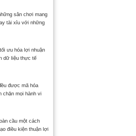
n những sân chơi mang
ay tài xỉu với những
tối ưu hóa lợi nhuận
 dữ liệu thực tế
á đều được mã hóa
ăn chặn mọi hành vi
toàn cầu một cách
ạo điều kiện thuận lợi