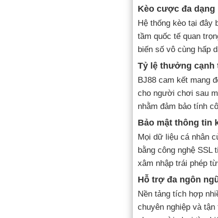
Kèo cược đa dạng
Hệ thống kèo tại đây 
tầm quốc tế quan trọn
biến số vô cùng hấp d
Tỷ lệ thưởng cạnh 
BJ88 cam kết mang đến
cho người chơi sau mỗ
nhằm đảm bảo tính côn
Bảo mật thông tin
Mọi dữ liệu cá nhân c
bằng công nghệ SSL ti
xâm nhập trái phép từ
Hỗ trợ đa ngôn ng
Nền tảng tích hợp nh
chuyên nghiệp và tận t