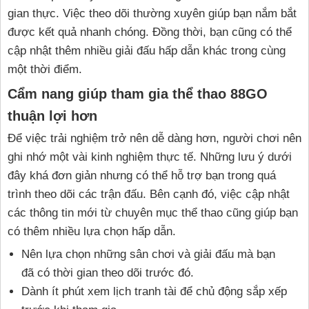
gian thực. Việc theo dõi thường xuyên giúp bạn nắm bắt
được kết quả nhanh chóng. Đồng thời, bạn cũng có thể
cập nhật thêm nhiều giải đấu hấp dẫn khác trong cùng
một thời điểm.
Cẩm nang giúp tham gia thể thao 88GO
thuận lợi hơn
Để việc trải nghiệm trở nên dễ dàng hơn, người chơi nên
ghi nhớ một vài kinh nghiệm thực tế. Những lưu ý dưới
đây khá đơn giản nhưng có thể hỗ trợ bạn trong quá
trình theo dõi các trận đấu. Bên cạnh đó, việc cập nhật
các thông tin mới từ chuyên mục thể thao cũng giúp bạn
có thêm nhiều lựa chọn hấp dẫn.
Nên lựa chọn những sân chơi và giải đấu mà bạn
đã có thời gian theo dõi trước đó.
Dành ít phút xem lịch tranh tài để chủ động sắp xếp