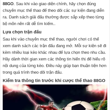
88GO
. Sau khi vào giao diện chính, hãy chọn đúng
chuyên mục thể thao để theo dõi các sự kiện đang diễn
ra. Danh sách giải đấu thường được sắp xếp theo từng
bộ môn nên rất dễ tìm kiếm..
Lựa chọn trận đấu
Sau khi vào chuyên mục thể thao, người chơi có thể
xem danh sách các trận đấu đang mở. Mỗi sự kiện sẽ đi
kèm nhiều loại kèo khác nhau để lựa chọn theo nhu cầu.
Hãy dành thời gian xem các thông tin hiển thị để hiểu rõ
nội dung của từng kèo. Điều này giúp bạn thuận tiện hơn
trong quá trình theo dõi trận đấu.
Kiểm tra thông tin trước khi cược thể thao 88GO