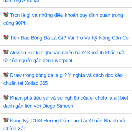
hâm mộ Arsenal
k
Ttcn là gì và những điều khoản quy định quan trọng
cùng 90Ph
Tiền Đạo Bóng Đá Là Gì? Vai Trò Và Kỹ Năng Cần Có
Alisson Becker ghi bao nhiêu bàn? Khoảnh khắc bất
tử của người gác đền Liverpool
Draw trong bóng đá là gì? Ý nghĩa và cách đọc kèo
chuẩn tại Xoilac 365
Khám phá tiểu sử và sự nghiệp của el cholo là ai| biệt
danh gắn liền với Diego Simeon
Đăng Ký C168 Hướng Dẫn Tạo Tài Khoản Nhanh Và
Chính Xác