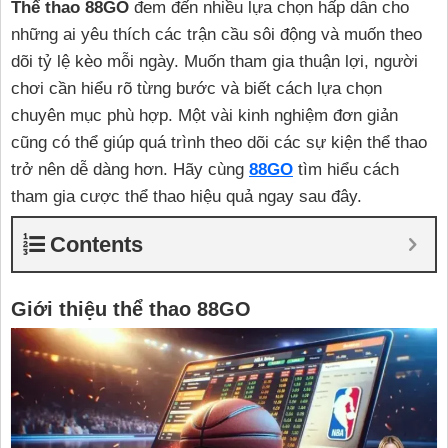
Thể thao 88GO
đem đến nhiều lựa chọn hấp dẫn cho
những ai yêu thích các trận cầu sôi động và muốn theo
dõi tỷ lệ kèo mỗi ngày. Muốn tham gia thuận lợi, người
chơi cần hiểu rõ từng bước và biết cách lựa chọn
chuyên mục phù hợp. Một vài kinh nghiệm đơn giản
cũng có thể giúp quá trình theo dõi các sự kiện thể thao
trở nên dễ dàng hơn. Hãy cùng
88GO
tìm hiểu cách
tham gia cược thể thao hiệu quả ngay sau đây.
Contents
Giới thiệu thể thao 88GO