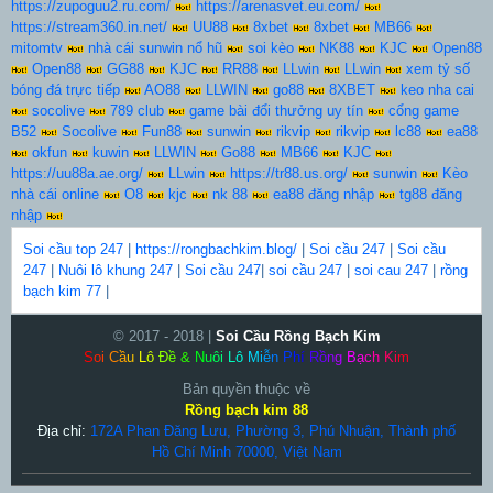
https://zupoguu2.ru.com/
https://arenasvet.eu.com/
https://stream360.in.net/
UU88
8xbet
8xbet
MB66
mitomtv
nhà cái sunwin nổ hũ
soi kèo
NK88
KJC
Open88
Open88
GG88
KJC
RR88
LLwin
LLwin
xem tỷ số
bóng đá trực tiếp
AO88
LLWIN
go88
8XBET
keo nha cai
socolive
789 club
game bài đổi thưởng uy tín
cổng game
B52
Socolive
Fun88
sunwin
rikvip
rikvip
lc88
ea88
okfun
kuwin
LLWIN
Go88
MB66
KJC
https://uu88a.ae.org/
LLwin
https://tr88.us.org/
sunwin
Kèo
nhà cái online
O8
kjc
nk 88
ea88 đăng nhập
tg88 đăng
nhập
Soi cầu top 247
|
https://rongbachkim.blog/
|
Soi cầu 247
|
Soi cầu
247
|
Nuôi lô khung 247
|
Soi cầu 247
|
soi cầu 247
|
soi cau 247
|
rồng
bạch kim 77
|
© 2017 - 2018 |
Soi Cầu Rồng Bạch Kim
S
o
i
C
ầ
u
L
ô
Đ
ề
&
N
u
ô
i
L
ô
M
i
ễ
n
P
h
í
R
ồ
n
g
B
ạ
c
h
K
i
m
Bản quyền thuộc về
Rồng bạch kim 88
Địa chỉ:
172A Phan Đăng Lưu, Phường 3, Phú Nhuận, Thành phố
Hồ Chí Minh 70000, Việt Nam