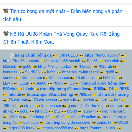
Tin tức bóng đá mới nhất – Diễn biến nóng và phân
tích sâu
Nổ Hũ UU88 Khám Phá Vòng Quay Rực Rỡ Bằng
Chiến Thuật Kiểm Soát
trang cá độ bóng đá
IWIN CLUB
https://fun88.supply/
https://fun88.support/
https://fun88.social/
Fun88
iwin club
b52club
go88
https://7mcn.co.bz/
789club
789club
bongdalu
SUNWIN
kqbd
https://sunwinn.team/
go88
sunwin
Kèo nhà cái
Kèo nhà cái
Lô đề online
b52club
LLwin
LLwin
Jun88
78win
O8
trang cá cược bóng đá
B52club
LLwin
trực tiếp bóng đá socolive
RR88
O8
RR88
hitclub
https://open88.marketing/
789bet
nổ hũ đổi thưởng
78win.love
78win.soccer
sun win
hitclub
iwin
iwin
789 club
rik vip
keo nha cai
game bài đổi thưởng
sun win
rik vip
go88
hit club
b52
QS88
sunwin
kèo nhà cái 5
b52club
kèo bóng đá
lô đề
đánh đề online
trang cá cược
bóng đá
cakhia tv
trực tiếp bóng đá socolive
xoilac tv
QS88
https://o8.forex/
https://good88.tw/
https://suntzu.jp.net/