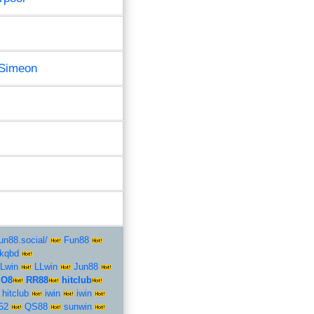
o Simeon
fun88.social/
Fun88
kqbd
Lwin
LLwin
Jun88
O8
RR88
hitclub
hitclub
iwin
iwin
52
QS88
sunwin