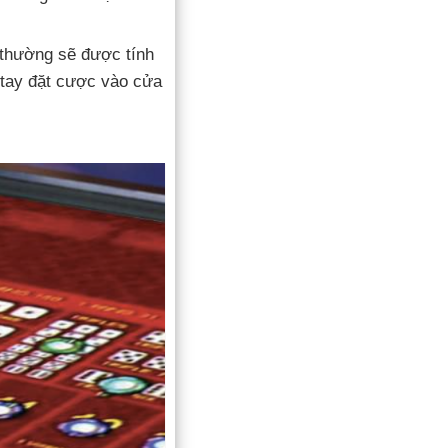
g thường sẽ được tính
 tay đặt cược vào cửa