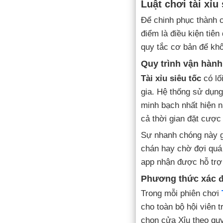
Luật chơi tài xỉu 
Để chinh phục thành c
điểm là điều kiện tiê
quy tắc cơ bản để khô
Quy trình vận hành
Tài xỉu siêu tốc
có lố
gia. Hệ thống sử dụng
minh bạch nhất hiện n
cả thời gian đặt cược
Sự nhanh chóng này g
chán hay chờ đợi quá 
app nhận được hỗ trợ 
Phương thức xác đị
Trong mỗi phiên chơi
cho toàn bộ hội viên 
chọn cửa Xỉu theo quy