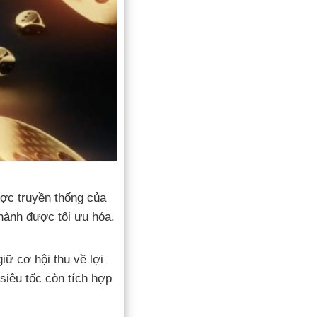
ược truyền thống của
 hành được tối ưu hóa.
ữ cơ hội thu về lợi
siêu tốc còn tích hợp