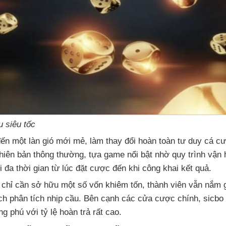
 siêu tốc
ến một làn gió mới mẻ, làm thay đổi hoàn toàn tư duy cá c
phiên bản thông thường, tựa game nổi bật nhờ quy trình vận
i đa thời gian từ lúc đặt cược đến khi công khai kết quả.
hỉ cần sở hữu một số vốn khiêm tốn, thành viên vẫn nắm gi
ch phân tích nhịp cầu. Bên cạnh các cửa cược chính, sicbo 
g phú với tỷ lệ hoàn trả rất cao.