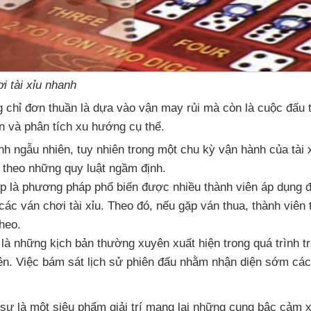
i tài xỉu nhanh
g chỉ đơn thuần là dựa vào vận may rủi mà còn là cuộc đấu t
n và phân tích xu hướng cụ thể.
h ngẫu nhiên, tuy nhiên trong một chu kỳ vận hành của tài 
i theo những quy luật ngầm định.
ếp là phương pháp phổ biến được nhiều thành viên áp dụng đ
các ván chơi tài xỉu. Theo đó, nếu gặp ván thua, thành viên
heo.
 là những kịch bản thường xuyên xuất hiện trong quá trình t
ên. Việc bám sát lịch sử phiên đấu nhằm nhận diện sớm các 
sự là một siêu phẩm giải trí mang lại những cung bậc cảm x