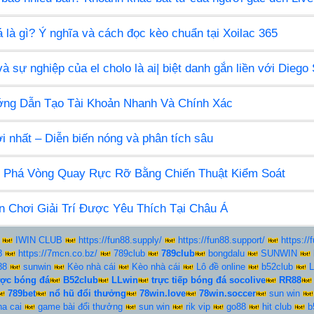
 là gì? Ý nghĩa và cách đọc kèo chuẩn tại Xoilac 365
à sự nghiệp của el cholo là ai| biệt danh gắn liền với Dieg
ng Dẫn Tạo Tài Khoản Nhanh Và Chính Xác
i nhất – Diễn biến nóng và phân tích sâu
Phá Vòng Quay Rực Rỡ Bằng Chiến Thuật Kiểm Soát
n Chơi Giải Trí Được Yêu Thích Tại Châu Á
IWIN CLUB
https://fun88.supply/
https://fun88.support/
https://
8
https://7mcn.co.bz/
789club
789club
bongdalu
SUNWIN
88
sunwin
Kèo nhà cái
Kèo nhà cái
Lô đề online
b52club
L
ược bóng đá
B52club
LLwin
trực tiếp bóng đá socolive
RR88
789bet
nổ hũ đổi thưởng
78win.love
78win.soccer
sun win
ha cai
game bài đổi thưởng
sun win
rik vip
go88
hit club
b