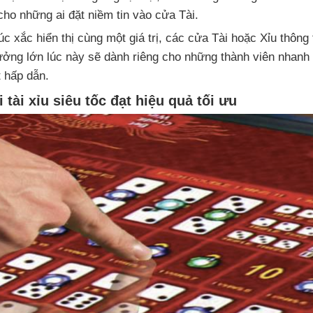
ho những ai đặt niềm tin vào cửa Tài.
c xắc hiển thị cùng một giá trị, các cửa Tài hoặc Xỉu thôn
ưởng lớn lúc này sẽ dành riêng cho những thành viên nhanh
t hấp dẫn.
tài xỉu siêu tốc đạt hiệu quả tối ưu