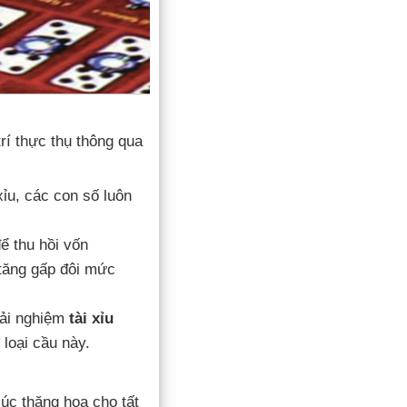
rí thực thụ thông qua
xỉu, các con số luôn
ể thu hồi vốn
 tăng gấp đôi mức
rải nghiệm
tài xỉu
loại cầu này.
úc thăng hoa cho tất