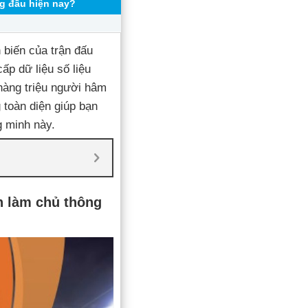
ng đầu hiện nay?
 biến của trận đấu
ấp dữ liệu số liệu
hàng triệu người hâm
toàn diện giúp bạn
g minh này.
n làm chủ thông