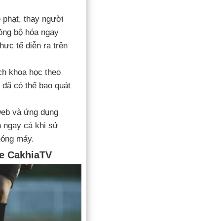
 phạt, thay người
ồng bộ hóa ngay
hực tế diễn ra trên
ch khoa học theo
n đã có thể bao quát
web và ứng dụng
n ngay cả khi sử
nóng máy.
re CakhiaTV