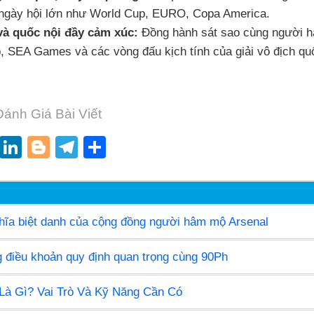
 ngày hội lớn như World Cup, EURO, Copa America.
và quốc nội đầy cảm xúc:
Đồng hành sát sao cùng người h
, SEA Games và các vòng đấu kịch tính của giải vô địch qu
Đánh Giá Bài Viết
T
Li
Bl
T
S
u
n
o
el
h
m
k
g
e
ar
bl
e
g
gr
e
ghĩa biệt danh của cộng đồng người hâm mộ Arsenal
r
dI
er
a
n
m
g điều khoản quy định quan trọng cùng 90Ph
Là Gì? Vai Trò Và Kỹ Năng Cần Có