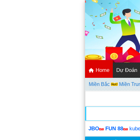
Home
Dự Đoán
Miền Bắc
Miền Tr
JBO
FUN 88
kube