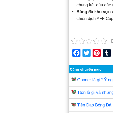
chung kết của các
Bóng đá khu vực 
chiến dịch AFF Cup
F
T
Pi
a
wi
nt
c
tt
er
Cùng chuyên mục
e
er
e
Gooner là gì? Ý n
b
st
o
Ttcn là gì và nhữn
o
Tiền Đạo Bóng Đá 
k