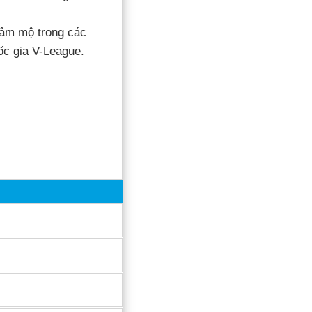
âm mộ trong các
ốc gia V-League.