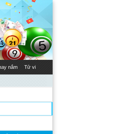
may nắm
Tử vi