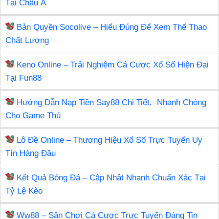
Tại Châu Á
k
Bản Quyền Socolive – Hiểu Đúng Để Xem Thể Thao
Chất Lượng
Keno Online – Trải Nghiệm Cá Cược Xổ Số Hiện Đại
Tại Fun88
Hướng Dẫn Nạp Tiền Say88 Chi Tiết, Nhanh Chóng
Cho Game Thủ
Lô Đề Online – Thương Hiệu Xổ Số Trực Tuyến Uy
Tín Hàng Đầu
Kết Quả Bóng Đá – Cập Nhật Nhanh Chuẩn Xác Tại
Tỷ Lệ Kèo
Ww88 – Sân Chơi Cá Cược Trực Tuyến Đáng Tin