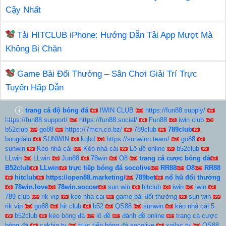
Cậy Nhất
Tải HITCLUB iPhone: Hướng Dẫn Tải App Mượt Mà
Không Bị Chặn
Game Bài Đổi Thưởng – Sân Chơi Giải Trí Trực
Tuyến Hấp Dẫn
trang cá độ bóng đá
IWIN CLUB
https://fun88.supply/
https://fun88.support/
https://fun88.social/
Fun88
iwin club
b52club
go88
https://7mcn.co.bz/
789club
789club
bongdalu
SUNWIN
kqbd
https://sunwinn.team/
go88
sunwin
Kèo nhà cái
Kèo nhà cái
Lô đề online
b52club
LLwin
LLwin
Jun88
78win
O8
trang cá cược bóng đá
B52club
LLwin
trực tiếp bóng đá socolive
RR88
O8
RR88
hitclub
https://open88.marketing/
789bet
nổ hũ đổi thưởng
78win.love
78win.soccer
sun win
hitclub
iwin
iwin
789 club
rik vip
keo nha cai
game bài đổi thưởng
sun win
rik vip
go88
hit club
b52
QS88
sunwin
kèo nhà cái 5
b52club
kèo bóng đá
lô đề
đánh đề online
trang cá cược
bóng đá
cakhia tv
trực tiếp bóng đá socolive
xoilac tv
QS88