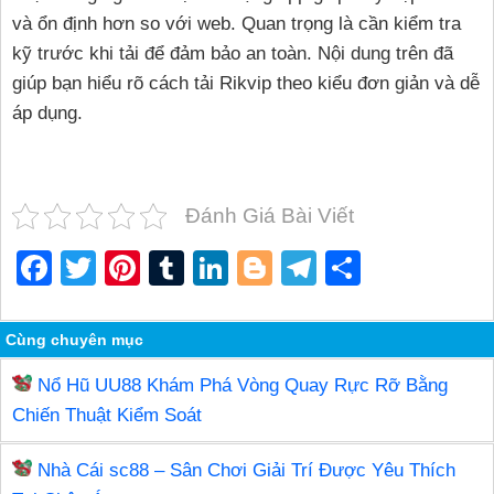
và ổn định hơn so với web. Quan trọng là cần kiểm tra
kỹ trước khi tải để đảm bảo an toàn. Nội dung trên đã
giúp bạn hiểu rõ cách tải Rikvip theo kiểu đơn giản và dễ
áp dụng.
Đánh Giá Bài Viết
F
T
Pi
T
Li
Bl
T
S
a
wi
nt
u
n
o
el
h
c
tt
er
m
k
g
e
ar
Cùng chuyên mục
e
er
e
bl
e
g
gr
e
Nổ Hũ UU88 Khám Phá Vòng Quay Rực Rỡ Bằng
b
st
r
dI
er
a
Chiến Thuật Kiểm Soát
o
n
m
Nhà Cái sc88 – Sân Chơi Giải Trí Được Yêu Thích
o