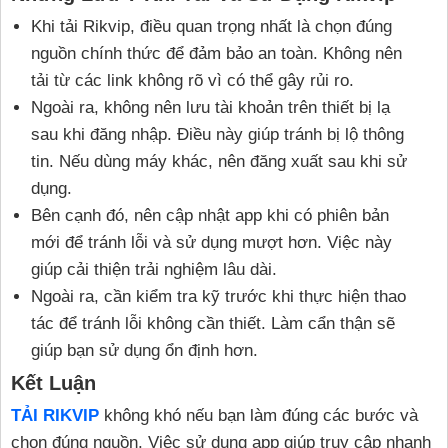
Khi tải Rikvip, điều quan trọng nhất là chọn đúng
nguồn chính thức để đảm bảo an toàn. Không nên
tải từ các link không rõ vì có thể gây rủi ro.
Ngoài ra, không nên lưu tài khoản trên thiết bị lạ
sau khi đăng nhập. Điều này giúp tránh bị lộ thông
tin. Nếu dùng máy khác, nên đăng xuất sau khi sử
dụng.
Bên cạnh đó, nên cập nhật app khi có phiên bản
mới để tránh lỗi và sử dụng mượt hơn. Việc này
giúp cải thiện trải nghiệm lâu dài.
Ngoài ra, cần kiểm tra kỹ trước khi thực hiện thao
tác để tránh lỗi không cần thiết. Làm cẩn thận sẽ
giúp bạn sử dụng ổn định hơn.
Kết Luận
TẢI RIKVIP
không khó nếu bạn làm đúng các bước và
chọn đúng nguồn. Việc sử dụng app giúp truy cập nhanh