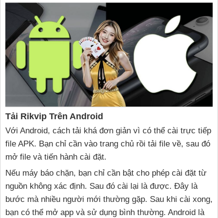
Tải Rikvip Trên Android
Với Android, cách tải khá đơn giản vì có thể cài trực tiếp
file APK. Bạn chỉ cần vào trang chủ rồi tải file về, sau đó
mở file và tiến hành cài đặt.
Nếu máy báo chặn, bạn chỉ cần bật cho phép cài đặt từ
nguồn không xác định. Sau đó cài lại là được. Đây là
bước mà nhiều người mới thường gặp. Sau khi cài xong,
bạn có thể mở app và sử dụng bình thường. Android là