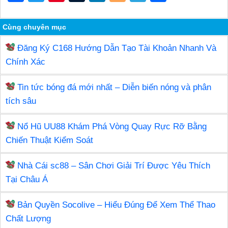
a
wi
nt
u
n
o
el
h
c
tt
er
m
k
g
e
ar
Cùng chuyên mục
e
er
e
bl
e
g
gr
e
Đăng Ký C168 Hướng Dẫn Tạo Tài Khoản Nhanh Và
b
st
r
dI
er
a
Chính Xác
o
n
m
Tin tức bóng đá mới nhất – Diễn biến nóng và phân
o
tích sâu
k
Nổ Hũ UU88 Khám Phá Vòng Quay Rực Rỡ Bằng
Chiến Thuật Kiểm Soát
Nhà Cái sc88 – Sân Chơi Giải Trí Được Yêu Thích
Tại Châu Á
Bản Quyền Socolive – Hiểu Đúng Để Xem Thể Thao
Chất Lượng