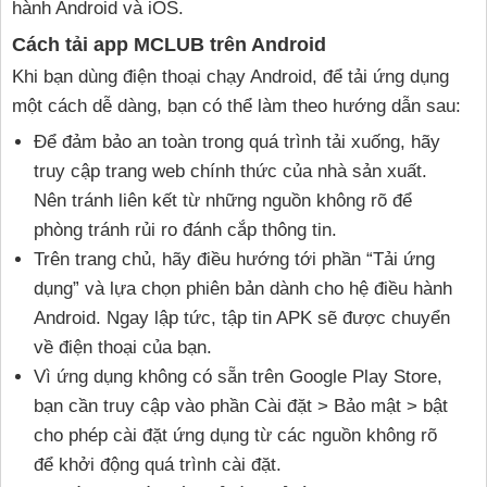
hành Android và iOS.
Cách tải app MCLUB trên Android
Khi bạn dùng điện thoại chạy Android, để tải ứng dụng
một cách dễ dàng, bạn có thể làm theo hướng dẫn sau:
Để đảm bảo an toàn trong quá trình tải xuống, hãy
truy cập trang web chính thức của nhà sản xuất.
Nên tránh liên kết từ những nguồn không rõ để
phòng tránh rủi ro đánh cắp thông tin.
Trên trang chủ, hãy điều hướng tới phần “Tải ứng
dụng” và lựa chọn phiên bản dành cho hệ điều hành
Android. Ngay lập tức, tập tin APK sẽ được chuyển
về điện thoại của bạn.
Vì ứng dụng không có sẵn trên Google Play Store,
bạn cần truy cập vào phần Cài đặt > Bảo mật > bật
cho phép cài đặt ứng dụng từ các nguồn không rõ
để khởi động quá trình cài đặt.