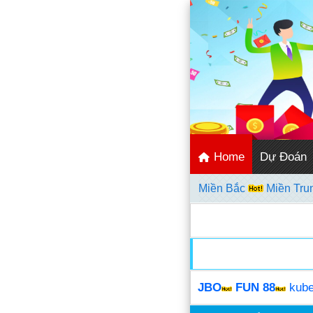
Home
Dự Đoán
Miền Bắc
Miền Tr
JBO
FUN 88
kube