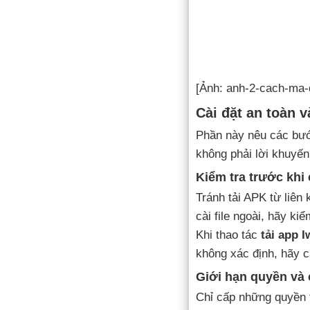
[Ảnh: anh-2-cach-ma-d
Cài đặt an toàn v
Phần này nêu các bước
không phải lời khuyến
Kiểm tra trước khi 
Tránh tải APK từ liên
cài file ngoài, hãy k
Khi thao tác
tải app I
không xác định, hãy c
Giới hạn quyền và c
Chỉ cấp những quyền t