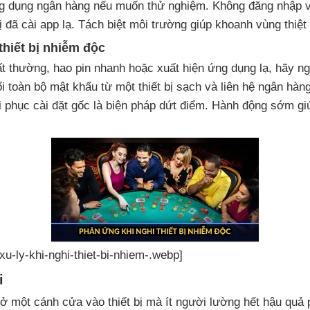
g dụng ngân hàng nếu muốn thử nghiệm. Không đăng nhập ví
bị đã cài app lạ. Tách biệt môi trường giúp khoanh vùng thiệt
thiết bị nhiễm độc
t thường, hao pin nhanh hoặc xuất hiện ứng dụng lạ, hãy n
i toàn bộ mật khẩu từ một thiết bị sạch và liên hệ ngân hàn
 phục cài đặt gốc là biện pháp dứt điểm. Hành động sớm giú
xu-ly-khi-nghi-thiet-bi-nhiem-.webp]
i
 một cánh cửa vào thiết bị mà ít người lường hết hậu quả 