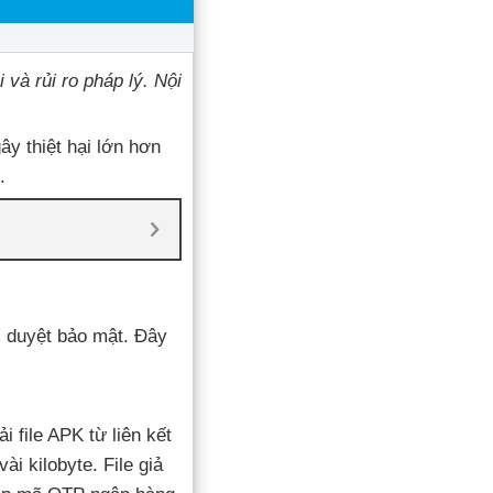
và rủi ro pháp lý. Nội
ây thiệt hại lớn hơn
.
m duyệt bảo mật. Đây
 file APK từ liên kết
i kilobyte. File giả