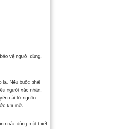
 bảo vệ người dùng,
o lạ. Nếu buộc phải
iều người xác nhận.
uyền cài từ nguồn
ước khi mở.
ân nhắc dùng một thiết