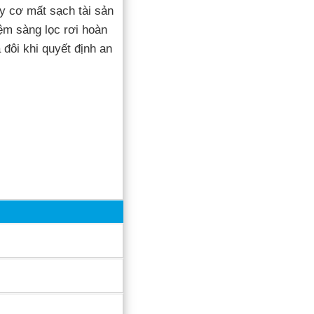
y cơ mất sạch tài sản
ệm sàng lọc rơi hoàn
 đôi khi quyết định an