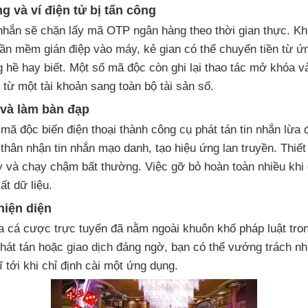
g và ví điện tử bị tấn công
nhắn sẽ chặn lấy mã OTP ngân hàng theo thời gian thực. Kh
ần mềm gián điệp vào máy, kẻ gian có thể chuyển tiền từ 
 hề hay biết. Một số mã độc còn ghi lại thao tác mở khóa 
an từ một tài khoản sang toàn bộ tài sản số.
i và làm bàn đạp
mã độc biến điện thoại thành công cụ phát tán tin nhắn lừa 
thân nhận tin nhắn mạo danh, tạo hiệu ứng lan truyền. Thiế
y và chạy chậm bất thường. Việc gỡ bỏ hoàn toàn nhiều khi đ
ất dữ liệu.
hiện diện
a cá cược trực tuyến đã nằm ngoài khuôn khổ pháp luật trong
phát tán hoặc giao dịch đáng ngờ, bạn có thể vướng trách nh
hĩ tới khi chỉ định cài một ứng dụng.