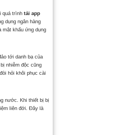
i quá trình
tải app
ứng dụng ngân hàng
và mật khẩu ứng dụng
đảo tới danh bạ của
t bị nhiễm độc cũng
òi hỏi khôi phục cài
 nước. Khi thiết bị bị
iệm liên đới. Đây là