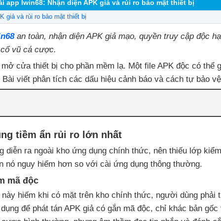
ải app Iwin68: Nhận diện APK giả và rủi ro bảo mật thiết bị
 giả và rủi ro bảo mật thiết bị
in68
an toàn, nhận diện APK giả mạo, quyền truy cập độc hại 
 cổ vũ cá cược.
mở cửa thiết bị cho phần mềm lạ. Một file APK độc có thể g
. Bài viết phân tích các dấu hiệu cảnh báo và cách tự bảo vệ
ng tiềm ẩn rủi ro lớn nhất
 diễn ra ngoài kho ứng dụng chính thức, nên thiếu lớp kiể
ến nó nguy hiểm hơn so với cài ứng dụng thông thường.
èm mã độc
này hiếm khi có mặt trên kho chính thức, người dùng phải tải
 dụng để phát tán APK giả có gắn mã độc, chỉ khác bản gốc và