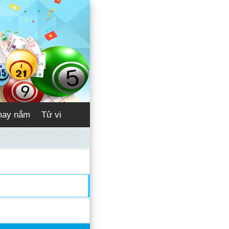
may nắm
Tử vi