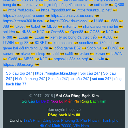
bóng đá
cakhia tv
trực tiếp bóng đá socolive
xoilac tv
QS88
https://o8.forex/
https://good88.tw/
https://suntzu.jp.net/
https://zupoguu2.ru.com/
https://arenasvet.eu.com/
https://stream360.in.net/
https://99ok.download/
UU88
u888
J88
8xbet
8xbet
MB66
mitomtv
nhà cái sunwin nổ hũ
soi kèo
NK88
KJC
Open88
Open88
GG88
KJC
RR88
LLwin
LLwin
xem tỷ số bóng đá trực tiếp
AO88
LLWIN
go88
8XBET
keo nha cai
socolive
789 club
game bài đổi thưởng uy tín
cổng game B52
Socolive
Fun88
sunwin
rikvip
rikvip
lc88
ea88
okfun
kuwin
LLWIN
Go88
MB66
KJC
https://uu88a.ae.org/
LLwin
https://tr88.us.org/
Soi cầu top 247
|
https://rongbachkim.blog/
|
Soi cầu 247
|
Soi cầu
247
|
Nuôi lô khung 247
|
Soi cầu 247
|
soi cầu 247
|
soi cau 247
|
rồng
bạch kim 77
|
© 2017 - 2018 |
Soi Cầu Rồng Bạch Kim
S
o
i
C
ầ
u
L
ô
Đ
ề
&
N
u
ô
i
L
ô
M
i
ễ
n
P
h
í
R
ồ
n
g
B
ạ
c
h
K
i
m
Bản quyền thuộc về
Rồng bạch kim 88
Địa chỉ:
172A Phan Đăng Lưu, Phường 3, Phú Nhuận, Thành phố
Hồ Chí Minh 70000, Việt Nam