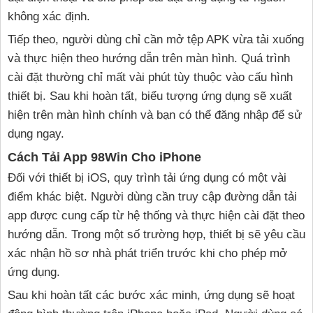
không xác định.
Tiếp theo, người dùng chỉ cần mở tệp APK vừa tải xuống
và thực hiện theo hướng dẫn trên màn hình. Quá trình
cài đặt thường chỉ mất vài phút tùy thuộc vào cấu hình
thiết bị. Sau khi hoàn tất, biểu tượng ứng dụng sẽ xuất
hiện trên màn hình chính và bạn có thể đăng nhập để sử
dụng ngay.
Cách Tải App 98Win Cho iPhone
Đối với thiết bị iOS, quy trình tải ứng dụng có một vài
điểm khác biệt. Người dùng cần truy cập đường dẫn tải
app được cung cấp từ hệ thống và thực hiện cài đặt theo
hướng dẫn. Trong một số trường hợp, thiết bị sẽ yêu cầu
xác nhận hồ sơ nhà phát triển trước khi cho phép mở
ứng dụng.
Sau khi hoàn tất các bước xác minh, ứng dụng sẽ hoạt