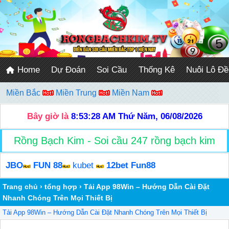
Home
Dự Đoán
Soi Cầu
Thống Kê
Nuôi Lô Đề
Miền Bắc
Miền Trung
Miền Nam
Bây giờ là
8:53:29 AM
Thứ Năm, 06/08/2026
Rồng Bạch Kim - Soi cầu 247 rồng bạch kim
JBO
FUN 88
kubet
12bet
Fun88
Trang chủ
›
tổng hợp
›
Tải App 98Win – Hướng Dẫn Cài Đặt
Nhanh Chóng Trên Mọi Thiết Bị
Tải App 98Win – Hướng Dẫn Cài Đặt Nhanh Chóng Trên Mọi Thiết Bị