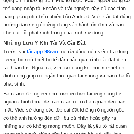
động bình thường trên iPhone hoặc iPad. Người dùng có
thể đăng nhập tài khoản và trải nghiệm đầy đủ các tính
năng giống như trên phiên bản Android. Việc cài đặt đúng
hướng dẫn sẽ giúp ứng dụng vận hành ổn định và hạn
chế các lỗi phát sinh trong quá trình sử dụng.
Những Lưu Ý Khi Tải Và Cài Đặt
Trước khi
tải app 98win
, người dùng nên kiểm tra dung
lượng bộ nhớ thiết bị để đảm bảo quá trình cài đặt diễn
ra thuận lợi. Ngoài ra, việc sử dụng kết nối internet ổn
định cũng giúp rút ngắn thời gian tải xuống và hạn chế lỗi
phát sinh.
Bên cạnh đó, người chơi nên ưu tiên tải ứng dụng từ
nguồn chính thức để tránh các rủi ro liên quan đến bảo
mật. Việc sử dụng các tệp cài đặt không rõ nguồn gốc
có thể ảnh hưởng đến dữ liệu cá nhân hoặc gây ra
những sự cố không mong muốn. Đây là yếu tố rất quan