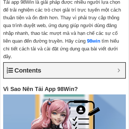
Tải app 98Win là giải pháp được nhiều người lựa chọn
để trải nghiệm các trò chơi giải trí trực tuyến một cách
thuận tiện và ổn định hơn. Thay vì phải truy cập thông
qua trình duyệt web, ứng dụng giúp người dùng đăng
nhập nhanh, thao tác mượt mà và hạn chế các sự cố
liên quan đến đường truyền. Hãy cùng
98win
tìm hiểu
chi tiết cách tải và cài đặt ứng dụng qua bài viết dưới
đây.
Contents
Vì Sao Nên Tải App 98Win?