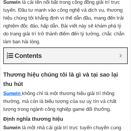
Sunwin
là cái tên nổi bật trong cộng đồng giải trí trực
tuyến. Đầu tư mạnh vào công nghệ và dịch vụ, thương
hiệu chúng tôi khẳng định vị thế dẫn đầu, mang đến trải
nghiệm độc đáo, hấp dẫn. Bài viết này sẽ khám phá lý
do trang giải trí trở thành điểm đến lý tưởng, chắc chắn
làm bạn hài lòng.
Contents
Thương hiệu chúng tôi là gì và tại sao lại
thu hút
Sunwin
không chỉ là một thương hiệu giải trí thông
thường, mà còn là biểu tượng của sự uy tín và chất
lượng trong ngành công nghiệp game đổi thưởng.
Định nghĩa thương hiệu
Sunwin
là một nhà cái giải trí trực tuyến chuyên cung