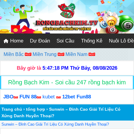
Home
Dự Đoán
Soi Cầu
Thống Kê
Nuôi Lô Đề
Miền Bắc
Miền Trung
Miền Nam
Bây giờ là
5:47:19 PM
Thứ Bảy, 08/08/2026
Rồng Bạch Kim - Soi cầu 247 rồng bạch kim
JBO
FUN 88
kubet
12bet
Fun88
Trang chủ
›
tổng hợp
›
Sunwin – Đỉnh Cao Giải Trí Liệu Có
Xứng Danh Huyền Thoại?
Sunwin – Đỉnh Cao Giải Trí Liệu Có Xứng Danh Huyền Thoại?