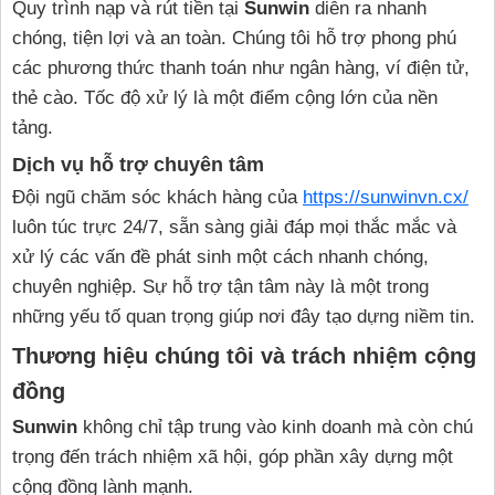
Quy trình nạp và rút tiền tại
Sunwin
diễn ra nhanh
chóng, tiện lợi và an toàn. Chúng tôi hỗ trợ phong phú
các phương thức thanh toán như ngân hàng, ví điện tử,
thẻ cào. Tốc độ xử lý là một điểm cộng lớn của nền
tảng.
Dịch vụ hỗ trợ chuyên tâm
Đội ngũ chăm sóc khách hàng của
https://sunwinvn.cx/
luôn túc trực 24/7, sẵn sàng giải đáp mọi thắc mắc và
xử lý các vấn đề phát sinh một cách nhanh chóng,
chuyên nghiệp. Sự hỗ trợ tận tâm này là một trong
những yếu tố quan trọng giúp nơi đây tạo dựng niềm tin.
Thương hiệu chúng tôi và trách nhiệm cộng
đồng
Sunwin
không chỉ tập trung vào kinh doanh mà còn chú
trọng đến trách nhiệm xã hội, góp phần xây dựng một
cộng đồng lành mạnh.