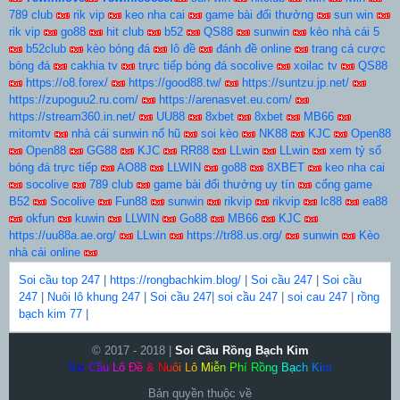
789 club
rik vip
keo nha cai
game bài đổi thưởng
sun win
rik vip
go88
hit club
b52
QS88
sunwin
kèo nhà cái 5
b52club
kèo bóng đá
lô đề
đánh đề online
trang cá cược
bóng đá
cakhia tv
trực tiếp bóng đá socolive
xoilac tv
QS88
https://o8.forex/
https://good88.tw/
https://suntzu.jp.net/
https://zupoguu2.ru.com/
https://arenasvet.eu.com/
https://stream360.in.net/
UU88
8xbet
8xbet
MB66
mitomtv
nhà cái sunwin nổ hũ
soi kèo
NK88
KJC
Open88
Open88
GG88
KJC
RR88
LLwin
LLwin
xem tỷ số
bóng đá trực tiếp
AO88
LLWIN
go88
8XBET
keo nha cai
socolive
789 club
game bài đổi thưởng uy tín
cổng game
B52
Socolive
Fun88
sunwin
rikvip
rikvip
lc88
ea88
okfun
kuwin
LLWIN
Go88
MB66
KJC
https://uu88a.ae.org/
LLwin
https://tr88.us.org/
sunwin
Kèo
nhà cái online
Soi cầu top 247
|
https://rongbachkim.blog/
|
Soi cầu 247
|
Soi cầu
247
|
Nuôi lô khung 247
|
Soi cầu 247
|
soi cầu 247
|
soi cau 247
|
rồng
bạch kim 77
|
© 2017 - 2018 |
Soi Cầu Rồng Bạch Kim
S
o
i
C
ầ
u
L
ô
Đ
ề
&
N
u
ô
i
L
ô
M
i
ễ
n
P
h
í
R
ồ
n
g
B
ạ
c
h
K
i
m
Bản quyền thuộc về