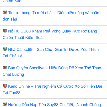
Chính Xác
o
n
m
Tin tức bóng đá mới nhất – Diễn biến nóng và phân
o
tích sâu
k
Nổ Hũ UU88 Khám Phá Vòng Quay Rực Rỡ Bằng
Chiến Thuật Kiểm Soát
Nhà Cái sc88 – Sân Chơi Giải Trí Được Yêu Thích
Tại Châu Á
Bản Quyền Socolive – Hiểu Đúng Để Xem Thể Thao
Chất Lượng
Keno Online – Trải Nghiệm Cá Cược Xổ Số Hiện Đại
Tại Fun88
Hướng Dẫn Nạp Tiền Say88 Chi Tiết, Nhanh Chóng