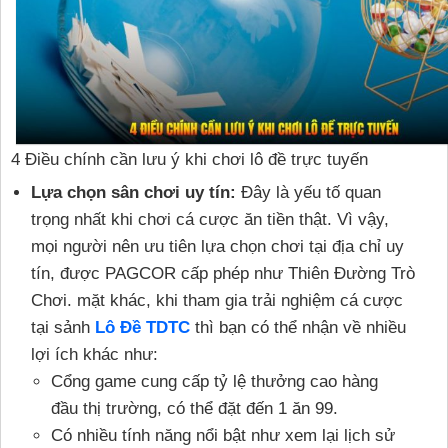
4 Điều chính cần lưu ý khi chơi lô đề trực tuyến
Lựa chọn sân chơi uy tín:
Đây là yếu tố quan
trọng nhất khi chơi cá cược ăn tiền thật. Vì vậy,
mọi người nên ưu tiên lựa chọn chơi tại địa chỉ uy
tín, được PAGCOR cấp phép như Thiên Đường Trò
Chơi. mặt khác, khi tham gia trải nghiệm cá cược
tại sảnh
Lô Đề TDTC
thì bạn có thể nhận về nhiều
lợi ích khác như:
Cổng game cung cấp tỷ lệ thưởng cao hàng
đầu thị trường, có thể đặt đến 1 ăn 99.
Có nhiều tính năng nổi bật như xem lại lịch sử