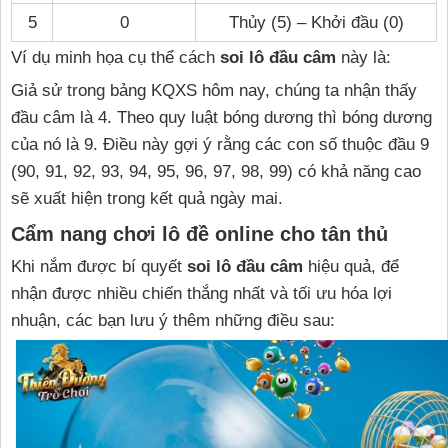
5
0
Thủy (5) – Khởi đầu (0)
Ví dụ minh họa cụ thể cách
soi lô đầu câm
này là:
Giả sử trong bảng KQXS hôm nay, chúng ta nhận thấy
đầu câm là 4. Theo quy luật bóng dương thì bóng dương
của nó là 9. Điều này gợi ý rằng các con số thuộc đầu 9
(90, 91, 92, 93, 94, 95, 96, 97, 98, 99) có khả năng cao
sẽ xuất hiện trong kết quả ngày mai.
Cẩm nang chơi lô đề online cho tân thủ
Khi nắm được bí quyết
soi lô đầu câm
hiệu quả, để
nhận được nhiều chiến thắng nhất và tối ưu hóa lợi
nhuận, các bạn lưu ý thêm những điều sau: