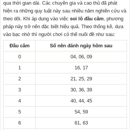
qua thời gian dài. Các chuyên gia và cao thủ đã phát
hiện ra những quy luật này sau nhiều năm nghiên cứu và
theo dõi. Khi áp dụng vào việc
soi lô đầu câm
, phương
pháp này trở nên đặc biệt hiệu quả. Theo thống kê, dựa
vào bạc nhớ thì người chơi có thể nuôi đề như sau:
Đầu câm
Số nên đánh ngày hôm sau
0
04, 06, 09
1
16, 17
2
21, 25, 29
3
30, 36, 39
4
40, 44, 45
5
54, 59
6
61, 63