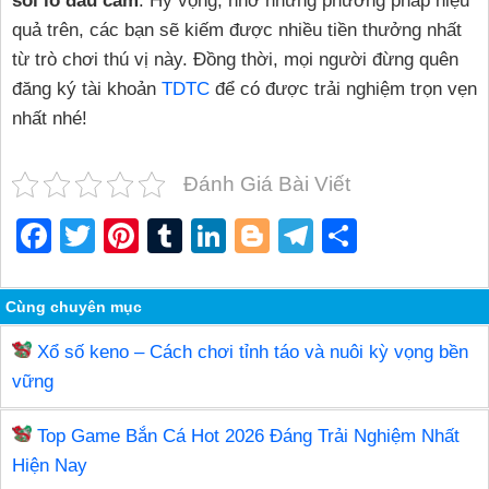
soi lô đầu câm
. Hy vọng, nhờ những phương pháp hiệu
quả trên, các bạn sẽ kiếm được nhiều tiền thưởng nhất
từ trò chơi thú vị này. Đồng thời, mọi người đừng quên
đăng ký tài khoản
TDTC
để có được trải nghiệm trọn vẹn
nhất nhé!
Đánh Giá Bài Viết
F
T
Pi
T
Li
Bl
T
S
a
wi
nt
u
n
o
el
h
c
tt
er
m
k
g
e
ar
Cùng chuyên mục
e
er
e
bl
e
g
gr
e
Xổ số keno – Cách chơi tỉnh táo và nuôi kỳ vọng bền
b
st
r
dI
er
a
vững
o
n
m
Top Game Bắn Cá Hot 2026 Đáng Trải Nghiệm Nhất
o
Hiện Nay
k