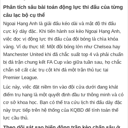
Phân tích sâu bài toán động lực thi đấu của từng
câu lạc bộ cụ thể
Ngoại Hạng Anh là giải đấu kéo dài và mật độ thi đấu
cực kỳ dày đặc. Khi tiến hành soi kèo Ngoại Hạng Anh,
việc đọc vị động lực thi đấu của đội bóng là chìa khóa
vàng. Ví dụ thực tế: Một đội bóng lớn như Chelsea hay
Manchester United khi đã chắc suất top 4 và phải chuẩn
bị đá trận chung kết FA Cup vào giữa tuần sau, họ chắc
chắn sẽ cất các trụ cột khi đá một trận thủ tục tại
Premier League.
Lúc này, việc đặt niềm tin vào đội cửa dưới đang khát
điểm trụ hạng là một quyết định đầu tư thông minh và có
cơ sở khoa học. Bạn có thể tra cứu lịch thi đấu dày đặc
này trực tiếp trên hệ thống của KQBD để tính toán thể
lực cầu thủ.
Theo dõi sát sao biến động trần kèo chấp sâu ở