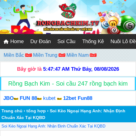
Home
Dự Đoán
Soi Cầu
Thống Kê
Nuôi Lô Đề
Miền Bắc
Miền Trung
Miền Nam
Bây giờ là
5:47:47 AM
Thứ Bảy, 08/08/2026
Rồng Bạch Kim - Soi cầu 247 rồng bạch kim
JBO
FUN 88
kubet
12bet
Fun88
Trang chủ
›
tổng hợp
›
Soi Kèo Ngoại Hạng Anh: Nhận Định
Chuẩn Xác Tại KQBD
Soi Kèo Ngoại Hạng Anh: Nhận Định Chuẩn Xác Tại KQBD