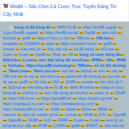
Ww88 – Sân Chơi Cá Cược Trực Tuyến Đáng Tin
Cậy Nhất
trang cá độ bóng đá
IWIN CLUB
https://fun88.supply/
https://fun88.support/
https://fun88.social/
Fun88
iwin club
b52club
go88
https://7mcn.co.bz/
789club
789club
bongdalu
SUNWIN
kqbd
https://sunwinn.team/
go88
sunwin
Kèo nhà cái
Kèo nhà cái
Lô đề online
b52club
LLwin
LLwin
Jun88
78win
O8
trang cá cược bóng đá
B52club
LLwin
trực tiếp bóng đá socolive
RR88
O8
RR88
hitclub
https://open88.marketing/
789bet
nổ hũ đổi thưởng
78win.love
78win.soccer
sun win
hitclub
iwin
iwin
789 club
rik vip
keo nha cai
game bài đổi thưởng
sun win
rik vip
go88
hit club
b52
QS88
sunwin
kèo nhà cái 5
b52club
kèo bóng đá
lô đề
đánh đề online
trang cá cược
bóng đá
cakhia tv
trực tiếp bóng đá socolive
xoilac tv
QS88
https://o8.forex/
https://good88.tw/
https://suntzu.jp.net/
https://zupoguu2.ru.com/
https://arenasvet.eu.com/
https://stream360.in.net/
UU88
8xbet
8xbet
MB66
mitomtv
nhà cái sunwin nổ hũ
soi kèo
NK88
KJC
Open88
Open88
GG88
KJC
RR88
LLwin
LLwin
xem tỷ số
bóng đá trực tiếp
AO88
LLWIN
go88
8XBET
keo nha cai