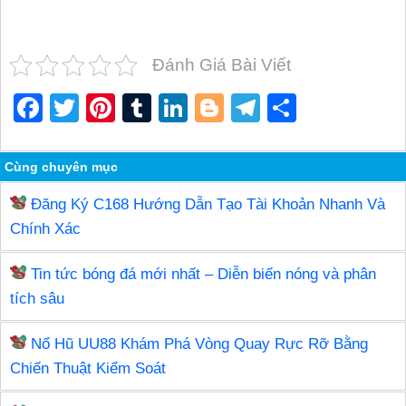
Đánh Giá Bài Viết
F
T
Pi
T
Li
Bl
T
S
a
wi
nt
u
n
o
el
h
c
tt
er
m
k
g
e
ar
Cùng chuyên mục
e
er
e
bl
e
g
gr
e
Đăng Ký C168 Hướng Dẫn Tạo Tài Khoản Nhanh Và
b
st
r
dI
er
a
Chính Xác
o
n
m
Tin tức bóng đá mới nhất – Diễn biến nóng và phân
o
tích sâu
k
Nổ Hũ UU88 Khám Phá Vòng Quay Rực Rỡ Bằng
Chiến Thuật Kiểm Soát