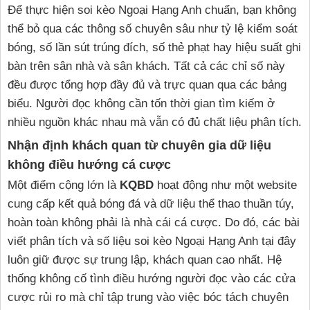
Để thực hiện soi kèo Ngoại Hạng Anh chuẩn, bạn không
thể bỏ qua các thông số chuyên sâu như tỷ lệ kiểm soát
bóng, số lần sút trúng đích, số thẻ phạt hay hiệu suất ghi
bàn trên sân nhà và sân khách. Tất cả các chỉ số này
đều được tổng hợp đầy đủ và trực quan qua các bảng
biểu. Người đọc không cần tốn thời gian tìm kiếm ở
nhiều nguồn khác nhau mà vẫn có đủ chất liệu phân tích.
Nhận định khách quan từ chuyên gia dữ liệu
không điều hướng cá cược
Một điểm cộng lớn là
KQBD
hoạt động như một website
cung cấp kết quả bóng đá và dữ liệu thể thao thuần túy,
hoàn toàn không phải là nhà cái cá cược. Do đó, các bài
viết phân tích và số liệu soi kèo Ngoại Hạng Anh tại đây
luôn giữ được sự trung lập, khách quan cao nhất. Hệ
thống không cố tình điều hướng người đọc vào các cửa
cược rủi ro mà chỉ tập trung vào việc bóc tách chuyên