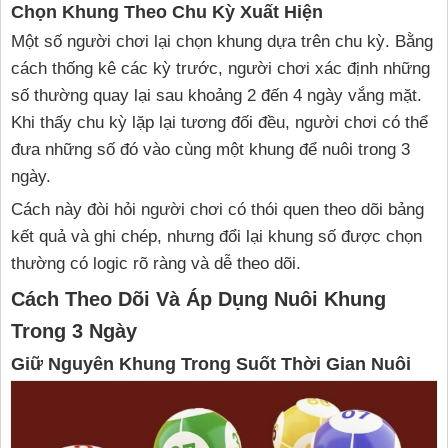
Chọn Khung Theo Chu Kỳ Xuất Hiện
Một số người chơi lại chọn khung dựa trên chu kỳ. Bằng
cách thống kê các kỳ trước, người chơi xác định những
số thường quay lại sau khoảng 2 đến 4 ngày vắng mặt.
Khi thấy chu kỳ lặp lại tương đối đều, người chơi có thể
đưa những số đó vào cùng một khung để nuôi trong 3
ngày.
Cách này đòi hỏi người chơi có thói quen theo dõi bảng
kết quả và ghi chép, nhưng đổi lại khung số được chọn
thường có logic rõ ràng và dễ theo dõi.
Cách Theo Dõi Và Áp Dụng Nuôi Khung
Trong 3 Ngày
Giữ Nguyên Khung Trong Suốt Thời Gian Nuôi