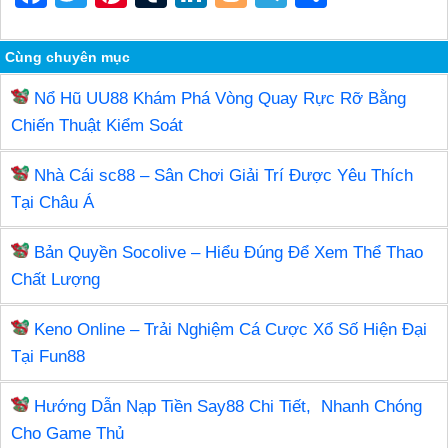
a
wi
nt
u
n
o
el
h
c
tt
er
m
k
g
e
ar
Cùng chuyên mục
e
er
e
bl
e
g
gr
e
Nổ Hũ UU88 Khám Phá Vòng Quay Rực Rỡ Bằng
b
st
r
dI
er
a
Chiến Thuật Kiểm Soát
o
n
m
Nhà Cái sc88 – Sân Chơi Giải Trí Được Yêu Thích
o
Tại Châu Á
k
Bản Quyền Socolive – Hiểu Đúng Để Xem Thể Thao
Chất Lượng
Keno Online – Trải Nghiệm Cá Cược Xổ Số Hiện Đại
Tại Fun88
Hướng Dẫn Nạp Tiền Say88 Chi Tiết, Nhanh Chóng
Cho Game Thủ