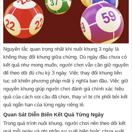
Nguyên tắc quan trọng nhất khi nuôi khung 3 ngày là
không thay đổi khung giữa chừng. Dù ngày đầu chưa có
kết quả như mong muốn, người chơi vẫn cần giữ nguyên
để theo dõi đủ chu kỳ 3 ngày. Việc thay đổi khung liên
tục sẽ khiến phương pháp mất ý nghĩa ban đầu. Việc giữ
nguyên khung giúp người chơi đánh giá chính xác hiệu
quả của cách soi cầu đã chọn, thay vì bị chi phối bởi kết
quả ngắn hạn của từng ngày riêng lẻ.
Quan Sát Diễn Biến Kết Quả Từng Ngày
Trong quá trình nuôi khung, người chơi nên theo dõi kết
quả mỗi ngày và ghi nhận sự xuất hiện hoặc chưa xuất