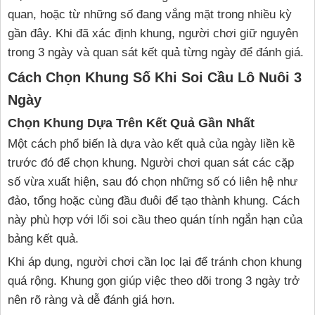
quan, hoặc từ những số đang vắng mặt trong nhiều kỳ
gần đây. Khi đã xác định khung, người chơi giữ nguyên
trong 3 ngày và quan sát kết quả từng ngày để đánh giá.
Cách Chọn Khung Số Khi Soi Cầu Lô Nuôi 3
Ngày
Chọn Khung Dựa Trên Kết Quả Gần Nhất
Một cách phổ biến là dựa vào kết quả của ngày liền kề
trước đó để chọn khung. Người chơi quan sát các cặp
số vừa xuất hiện, sau đó chọn những số có liên hệ như
đảo, tổng hoặc cùng đầu đuôi để tạo thành khung. Cách
này phù hợp với lối soi cầu theo quán tính ngắn hạn của
bảng kết quả.
Khi áp dụng, người chơi cần lọc lại để tránh chọn khung
quá rộng. Khung gọn giúp việc theo dõi trong 3 ngày trở
nên rõ ràng và dễ đánh giá hơn.