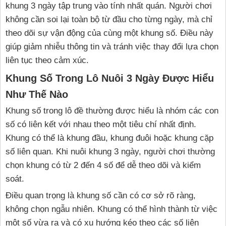
khung 3 ngày tập trung vào tính nhất quán. Người chơi
không cần soi lại toàn bộ từ đầu cho từng ngày, mà chỉ
theo dõi sự vận động của cùng một khung số. Điều này
giúp giảm nhiễu thông tin và tránh việc thay đổi lựa chọn
liên tục theo cảm xúc.
Khung Số Trong Lô Nuôi 3 Ngày Được Hiểu
Như Thế Nào
Khung số trong lô đề thường được hiểu là nhóm các con
số có liên kết với nhau theo một tiêu chí nhất định.
Khung có thể là khung đầu, khung đuôi hoặc khung cặp
số liên quan. Khi nuôi khung 3 ngày, người chơi thường
chọn khung có từ 2 đến 4 số để dễ theo dõi và kiểm
soát.
Điều quan trọng là khung số cần có cơ sở rõ ràng,
không chọn ngẫu nhiên. Khung có thể hình thành từ việc
một số vừa ra và có xu hướng kéo theo các số liên