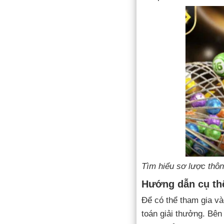
Tìm hiểu sơ lược thô
Hướng dẫn cụ th
Để có thể tham gia v
toán giải thưởng. Bên