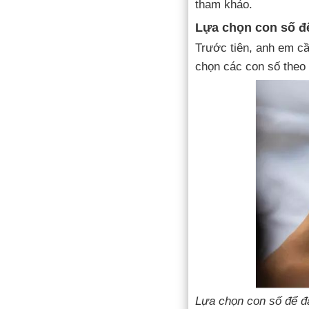
tham khảo.
Lựa chọn con số đ
Trước tiên, anh em cầ
chọn các con số theo
Lựa chọn con số để đ