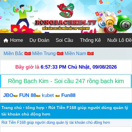
Home
Dự Đoán
Soi Cầu
Thống Kê
Nuôi Lô Đề
Miền Bắc
Miền Trung
Miền Nam
Bây giờ là
6:57:33 PM
Chủ Nhật, 09/08/2026
Rồng Bạch Kim - Soi cầu 247 rồng bạch kim
JBO
FUN 88
kubet
Fun88
Trang chủ
›
tổng hợp
›
Rút Tiền F168 giúp người dùng quản lý
tài khoản chủ động hơn
Rút Tiền F168 giúp người dùng quản lý tài khoản chủ động hơn