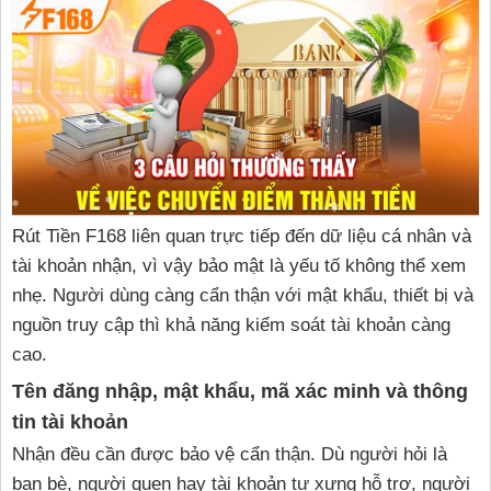
Rút Tiền F168 liên quan trực tiếp đến dữ liệu cá nhân và
tài khoản nhận, vì vậy bảo mật là yếu tố không thể xem
nhẹ. Người dùng càng cẩn thận với mật khẩu, thiết bị và
nguồn truy cập thì khả năng kiểm soát tài khoản càng
cao.
Tên đăng nhập, mật khẩu, mã xác minh và thông
tin tài khoản
Nhận đều cần được bảo vệ cẩn thận. Dù người hỏi là
bạn bè, người quen hay tài khoản tự xưng hỗ trợ, người