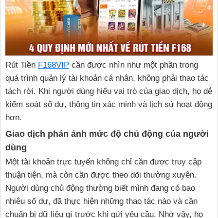
Rút Tiền
F168VIP
cần được nhìn như một phần trong
quá trình quản lý tài khoản cá nhân, không phải thao tác
tách rời. Khi người dùng hiểu vai trò của giao dịch, họ dễ
kiểm soát số dư, thông tin xác minh và lịch sử hoạt động
hơn.
Giao dịch phản ánh mức độ chủ động của người
dùng
Một tài khoản trực tuyến không chỉ cần được truy cập
thuận tiện, mà còn cần được theo dõi thường xuyên.
Người dùng chủ động thường biết mình đang có bao
nhiêu số dư, đã thực hiện những thao tác nào và cần
chuẩn bị dữ liệu gì trước khi gửi yêu cầu. Nhờ vậy, họ