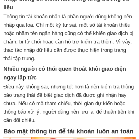
liệu
Thông tin tài khoản nhận là phần người dùng không nên
nhập qua loa. Chỉ một ký tự sai, một số tài khoản thiếu
hoặc nhầm tên ngân hàng cũng có thể khiến giao dịch bị
chậm, bị từ chối hoặc cần hỗ trợ kiểm tra thêm. Vì vậy,
thao tác nhập dữ liệu cần được thực hiện trong trạng
thái tập trung.
Nhiều người có thói quen thoát khỏi giao diện
ngay lập tức
Điều này không sai, nhưng tốt hơn là nên kiểm tra thông
báo trạng thái để biết giao dịch đã được ghi nhận hay
chưa. Nếu có mã tham chiếu, thời gian dự kiến hoặc
thông báo xử lý, người dùng nên lưu lại để thuận tiện khi
cần đối chiếu.
Bảo mật thông tin để tài khoản luôn an toàn