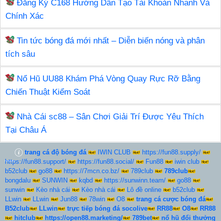
Đăng Ký C168 Hướng Dẫn Tạo Tài Khoản Nhanh Và
Chính Xác
Tin tức bóng đá mới nhất – Diễn biến nóng và phân
tích sâu
Nổ Hũ UU88 Khám Phá Vòng Quay Rực Rỡ Bằng
Chiến Thuật Kiểm Soát
Nhà Cái sc88 – Sân Chơi Giải Trí Được Yêu Thích
Tại Châu Á
trang cá độ bóng đá
IWIN CLUB
https://fun88.supply/
https://fun88.support/
https://fun88.social/
Fun88
iwin club
b52club
go88
https://7mcn.co.bz/
789club
789club
bongdalu
SUNWIN
kqbd
https://sunwinn.team/
go88
sunwin
Kèo nhà cái
Kèo nhà cái
Lô đề online
b52club
LLwin
LLwin
Jun88
78win
O8
trang cá cược bóng đá
B52club
LLwin
trực tiếp bóng đá socolive
RR88
O8
RR88
hitclub
https://open88.marketing/
789bet
nổ hũ đổi thưởng