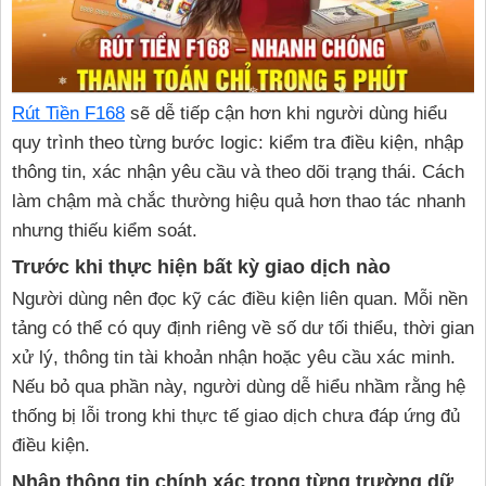
Rút Tiền F168
sẽ dễ tiếp cận hơn khi người dùng hiểu
quy trình theo từng bước logic: kiểm tra điều kiện, nhập
thông tin, xác nhận yêu cầu và theo dõi trạng thái. Cách
làm chậm mà chắc thường hiệu quả hơn thao tác nhanh
nhưng thiếu kiểm soát.
Trước khi thực hiện bất kỳ giao dịch nào
Người dùng nên đọc kỹ các điều kiện liên quan. Mỗi nền
tảng có thể có quy định riêng về số dư tối thiểu, thời gian
xử lý, thông tin tài khoản nhận hoặc yêu cầu xác minh.
Nếu bỏ qua phần này, người dùng dễ hiểu nhầm rằng hệ
thống bị lỗi trong khi thực tế giao dịch chưa đáp ứng đủ
điều kiện.
Nhập thông tin chính xác trong từng trường dữ