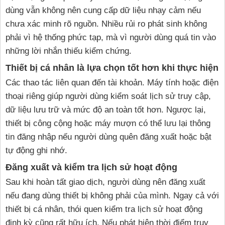
dùng vẫn không nên cung cấp dữ liệu nhạy cảm nếu
chưa xác minh rõ nguồn. Nhiều rủi ro phát sinh không
phải vì hệ thống phức tạp, mà vì người dùng quá tin vào
những lời nhắn thiếu kiểm chứng.
Thiết bị cá nhân là lựa chọn tốt hơn khi thực hiện
Các thao tác liên quan đến tài khoản. Máy tính hoặc điện
thoại riêng giúp người dùng kiểm soát lịch sử truy cập,
dữ liệu lưu trữ và mức độ an toàn tốt hơn. Ngược lại,
thiết bị công cộng hoặc máy mượn có thể lưu lại thông
tin đăng nhập nếu người dùng quên đăng xuất hoặc bật
tự động ghi nhớ.
Đăng xuất và kiểm tra lịch sử hoạt động
Sau khi hoàn tất giao dịch, người dùng nên đăng xuất
nếu đang dùng thiết bị không phải của mình. Ngay cả với
thiết bị cá nhân, thói quen kiểm tra lịch sử hoạt động
định kỳ cũng rất hữu ích. Nếu phát hiện thời điểm truy