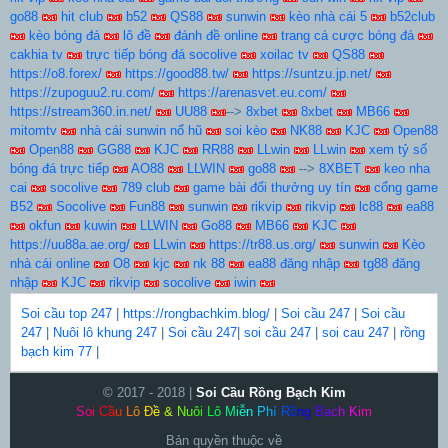
go88
hit club
b52
QS88
sunwin
kèo nhà cái 5
b52club
kèo bóng đá
lô đề
đánh đề online
trang cá cược bóng đá
cakhia tv
trực tiếp bóng đá socolive
xoilac tv
QS88
https://o8.forex/
https://good88.tw/
https://suntzu.jp.net/
https://zupoguu2.ru.com/
https://arenasvet.eu.com/
https://stream360.in.net/
UU88
-->
8xbet
8xbet
MB66
mitomtv
nhà cái sunwin nổ hũ
soi kèo
NK88
KJC
Open88
Open88
GG88
KJC
RR88
LLwin
LLwin
xem tỷ số
bóng đá trực tiếp
AO88
LLWIN
go88
-->
8XBET
keo nha
cai
socolive
789 club
game bài đổi thưởng uy tín
cổng game
B52
Socolive
Fun88
sunwin
rikvip
rikvip
lc88
ea88
okfun
kuwin
LLWIN
Go88
MB66
KJC
https://uu88a.ae.org/
LLwin
https://tr88.us.org/
sunwin
Kèo
nhà cái online
O8
kjc
nk 88
ea88 đăng nhập
tg88 đăng
nhập
KJC
rikvip
socolive
iwin
Soi cầu top 247
|
https://rongbachkim.blog/
|
Soi cầu 247
|
Soi cầu
247
|
Nuôi lô khung 247
|
Soi cầu 247
|
soi cầu 247
|
soi cau 247
|
rồng
bạch kim 77
|
© 2017 - 2018 |
Soi Cầu Rồng Bạch Kim
S
o
i
C
ầ
u
L
ô
Đ
ề
&
N
u
ô
i
L
ô
M
i
ễ
n
P
h
í
R
ồ
n
g
B
ạ
c
h
K
i
m
Bản quyền thuộc về