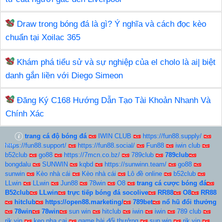
Draw trong bóng đá là gì? Ý nghĩa và cách đọc kèo
chuẩn tại Xoilac 365
Khám phá tiểu sử và sự nghiệp của el cholo là ai| biệt
danh gắn liền với Diego Simeon
Đăng Ký C168 Hướng Dẫn Tạo Tài Khoản Nhanh Và
Chính Xác
trang cá độ bóng đá
IWIN CLUB
https://fun88.supply/
https://fun88.support/
https://fun88.social/
Fun88
iwin club
b52club
go88
https://7mcn.co.bz/
789club
789club
bongdalu
SUNWIN
kqbd
https://sunwinn.team/
go88
sunwin
Kèo nhà cái
Kèo nhà cái
Lô đề online
b52club
LLwin
LLwin
Jun88
78win
O8
trang cá cược bóng đá
B52club
LLwin
trực tiếp bóng đá socolive
RR88
O8
RR88
hitclub
https://open88.marketing/
789bet
nổ hũ đổi thưởng
78win
78win
sun win
hitclub
iwin
iwin
789 club
rik vip
keo nha cai
game bài đổi thưởng
sun win
rik vip