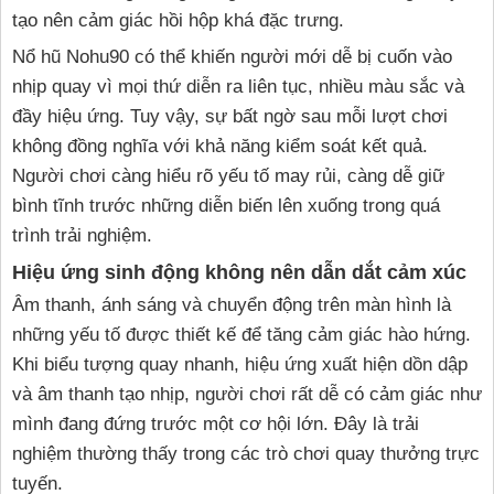
tạo nên cảm giác hồi hộp khá đặc trưng.
Nổ hũ Nohu90 có thể khiến người mới dễ bị cuốn vào
nhịp quay vì mọi thứ diễn ra liên tục, nhiều màu sắc và
đầy hiệu ứng. Tuy vậy, sự bất ngờ sau mỗi lượt chơi
không đồng nghĩa với khả năng kiểm soát kết quả.
Người chơi càng hiểu rõ yếu tố may rủi, càng dễ giữ
bình tĩnh trước những diễn biến lên xuống trong quá
trình trải nghiệm.
Hiệu ứng sinh động không nên dẫn dắt cảm xúc
Âm thanh, ánh sáng và chuyển động trên màn hình là
những yếu tố được thiết kế để tăng cảm giác hào hứng.
Khi biểu tượng quay nhanh, hiệu ứng xuất hiện dồn dập
và âm thanh tạo nhịp, người chơi rất dễ có cảm giác như
mình đang đứng trước một cơ hội lớn. Đây là trải
nghiệm thường thấy trong các trò chơi quay thưởng trực
tuyến.