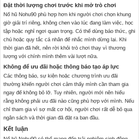
Đặt thời lượng chơi trước khi mở trò chơi
Nổ hũ Nohu90 phù hợp hơn khi người chơi chọn khung
giờ giải trí riêng, không chen vào lúc đang làm việc, học
tập hoặc nghỉ ngơi quan trọng. Có thể dùng báo thức, ghi
chú hoặc quy tắc cá nhân để nhắc mình dừng lại. Khi
thời gian đã hết, nên rời khỏi trò chơi thay vì thương
lượng với chính mình thêm vài lượt nữa.
Không để ưu đãi hoặc thông báo tạo áp lực
Các thông báo, sự kiện hoặc chương trình ưu đãi
thường khiến người chơi cảm thấy mình cần tham gia
ngay để không bỏ lỡ. Tuy nhiên, người mới nên hiểu
rằng không phải ưu đãi nào cũng phù hợp với mình. Nếu
chỉ tham gia vì sợ mất cơ hội, người chơi rất dễ bỏ qua
ngân sách và thời gian đã đặt ra ban đầu.
Kết luận
Nổ hũ Nohu90 có thể mang đến trải nghiệm sinh động