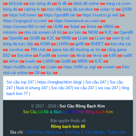
b52club
kèo bóng đá
lô đề
đánh đề online
trang cá cược
bóng đá
cakhia tv
trực tiếp bóng đá socolive
xoilac tv
QS88
https://o8.forex/
https://good88.tw/
https://suntzu.jp.net/
https://zupoguu2.ru.com/
https://arenasvet.eu.com/
https://stream360.in.net/
UU88
8xbet
8xbet
MB66
mitomtv
nhà cái sunwin nổ hũ
soi kèo
NK88
KJC
Open88
Open88
GG88
KJC
RR88
LLwin
LLwin
xem tỷ số
bóng đá trực tiếp
AO88
LLWIN
go88
8XBET
keo nha cai
socolive
789 club
game bài đổi thưởng uy tín
cổng game
B52
Socolive
Fun88
sunwin
rikvip
rikvip
lc88
ea88
okfun
kuwin
LLWIN
Go88
MB66
KJC
https://uu88a.ae.org/
LLwin
https://tr88.us.org/
sunwin
Kèo
nhà cái online
O8
kjc
Soi cầu top 247
|
https://rongbachkim.blog/
|
Soi cầu 247
|
Soi cầu
247
|
Nuôi lô khung 247
|
Soi cầu 247
|
soi cầu 247
|
soi cau 247
|
rồng
bạch kim 77
|
© 2017 - 2018 |
Soi Cầu Rồng Bạch Kim
S
o
i
C
ầ
u
L
ô
Đ
ề
&
N
u
ô
i
L
ô
M
i
ễ
n
P
h
í
R
ồ
n
g
B
ạ
c
h
K
i
m
Bản quyền thuộc về
Rồng bạch kim 88
Địa chỉ:
172A Phan Đăng Lưu, Phường 3, Phú Nhuận, Thành phố