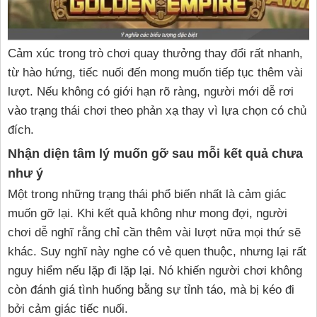
Cảm xúc trong trò chơi quay thưởng thay đổi rất nhanh,
từ hào hứng, tiếc nuối đến mong muốn tiếp tục thêm vài
lượt. Nếu không có giới hạn rõ ràng, người mới dễ rơi
vào trạng thái chơi theo phản xạ thay vì lựa chọn có chủ
đích.
Nhận diện tâm lý muốn gỡ sau mỗi kết quả chưa
như ý
Một trong những trạng thái phổ biến nhất là cảm giác
muốn gỡ lại. Khi kết quả không như mong đợi, người
chơi dễ nghĩ rằng chỉ cần thêm vài lượt nữa mọi thứ sẽ
khác. Suy nghĩ này nghe có vẻ quen thuộc, nhưng lại rất
nguy hiểm nếu lặp đi lặp lại. Nó khiến người chơi không
còn đánh giá tình huống bằng sự tỉnh táo, mà bị kéo đi
bởi cảm giác tiếc nuối.