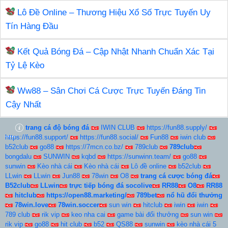
Lô Đề Online – Thương Hiệu Xổ Số Trực Tuyến Uy
Tín Hàng Đầu
Kết Quả Bóng Đá – Cập Nhật Nhanh Chuẩn Xác Tại
Tỷ Lệ Kèo
Ww88 – Sân Chơi Cá Cược Trực Tuyến Đáng Tin
Cậy Nhất
trang cá độ bóng đá
IWIN CLUB
https://fun88.supply/
https://fun88.support/
https://fun88.social/
Fun88
iwin club
b52club
go88
https://7mcn.co.bz/
789club
789club
bongdalu
SUNWIN
kqbd
https://sunwinn.team/
go88
sunwin
Kèo nhà cái
Kèo nhà cái
Lô đề online
b52club
LLwin
LLwin
Jun88
78win
O8
trang cá cược bóng đá
B52club
LLwin
trực tiếp bóng đá socolive
RR88
O8
RR88
hitclub
https://open88.marketing/
789bet
nổ hũ đổi thưởng
78win.love
78win.soccer
sun win
hitclub
iwin
iwin
789 club
rik vip
keo nha cai
game bài đổi thưởng
sun win
rik vip
go88
hit club
b52
QS88
sunwin
kèo nhà cái 5