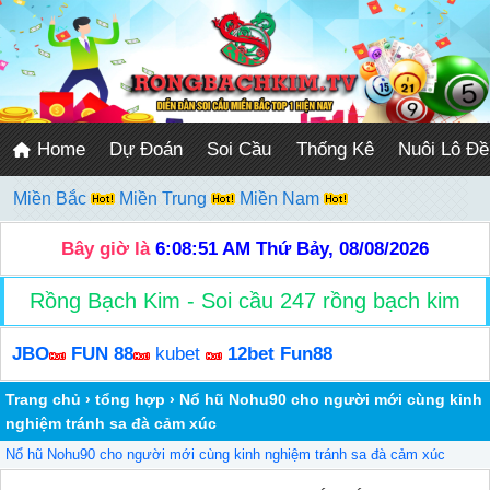
Home
Dự Đoán
Soi Cầu
Thống Kê
Nuôi Lô Đề
Miền Bắc
Miền Trung
Miền Nam
Bây giờ là
6:08:51 AM
Thứ Bảy, 08/08/2026
Rồng Bạch Kim - Soi cầu 247 rồng bạch kim
JBO
FUN 88
kubet
12bet
Fun88
Trang chủ
›
tổng hợp
›
Nổ hũ Nohu90 cho người mới cùng kinh
nghiệm tránh sa đà cảm xúc
Nổ hũ Nohu90 cho người mới cùng kinh nghiệm tránh sa đà cảm xúc