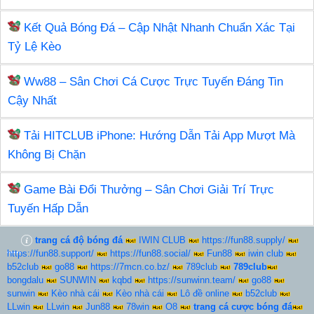
Kết Quả Bóng Đá – Cập Nhật Nhanh Chuẩn Xác Tại
Tỷ Lệ Kèo
Ww88 – Sân Chơi Cá Cược Trực Tuyến Đáng Tin
Cậy Nhất
Tải HITCLUB iPhone: Hướng Dẫn Tải App Mượt Mà
Không Bị Chặn
Game Bài Đổi Thưởng – Sân Chơi Giải Trí Trực
Tuyến Hấp Dẫn
trang cá độ bóng đá
IWIN CLUB
https://fun88.supply/
https://fun88.support/
https://fun88.social/
Fun88
iwin club
b52club
go88
https://7mcn.co.bz/
789club
789club
bongdalu
SUNWIN
kqbd
https://sunwinn.team/
go88
sunwin
Kèo nhà cái
Kèo nhà cái
Lô đề online
b52club
LLwin
LLwin
Jun88
78win
O8
trang cá cược bóng đá