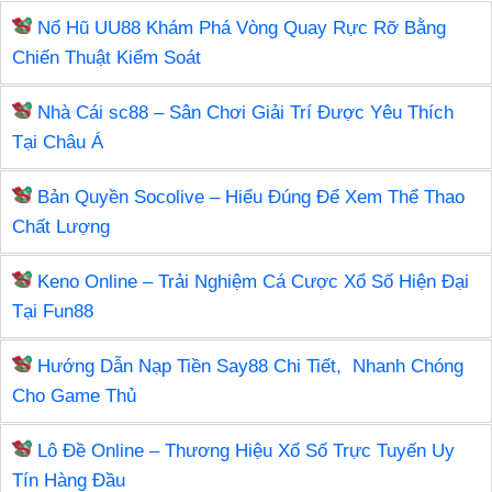
e
er
e
bl
e
g
gr
e
Nổ Hũ UU88 Khám Phá Vòng Quay Rực Rỡ Bằng
b
st
r
dI
er
a
Chiến Thuật Kiểm Soát
o
n
m
Nhà Cái sc88 – Sân Chơi Giải Trí Được Yêu Thích
o
Tại Châu Á
k
Bản Quyền Socolive – Hiểu Đúng Để Xem Thể Thao
Chất Lượng
Keno Online – Trải Nghiệm Cá Cược Xổ Số Hiện Đại
Tại Fun88
Hướng Dẫn Nạp Tiền Say88 Chi Tiết, Nhanh Chóng
Cho Game Thủ
Lô Đề Online – Thương Hiệu Xổ Số Trực Tuyến Uy
Tín Hàng Đầu