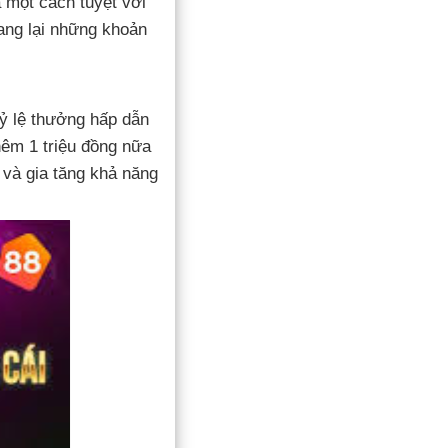
 một cách tuyệt vời
ang lại những khoản
tỷ lệ thưởng hấp dẫn
hêm 1 triệu đồng nữa
n và gia tăng khả năng