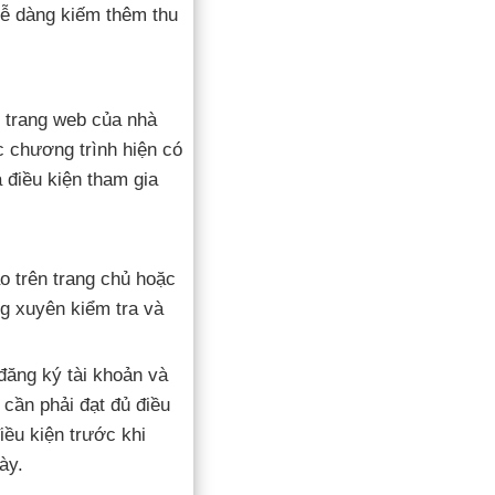
ễ dàng kiếm thêm thu
n trang web của nhà
 chương trình hiện có
à điều kiện tham gia
o trên trang chủ hoặc
g xuyên kiểm tra và
đăng ký tài khoản và
 cần phải đạt đủ điều
iều kiện trước khi
ày.