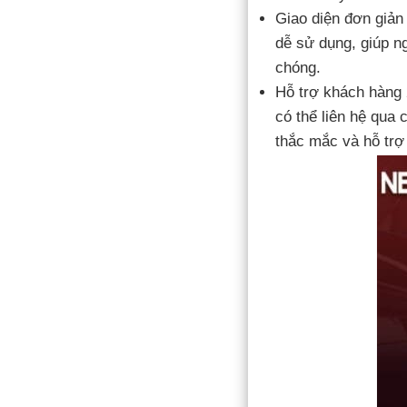
Giao diện đơn giản
dễ sử dụng, giúp n
chóng.
Hỗ trợ khách hàng 
có thể liên hệ qua 
thắc mắc và hỗ trợ 