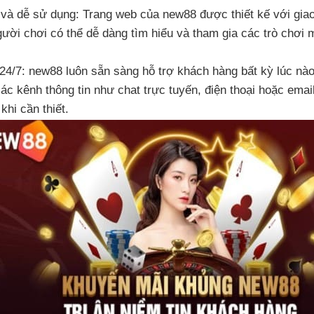
 và dễ sử dụng: Trang web của new88 được thiết kế với giao
gười chơi có thể dễ dàng tìm hiểu và tham gia các trò chơi
24/7: new88 luôn sẵn sàng hỗ trợ khách hàng bất kỳ lúc nào
các kênh thông tin như chat trực tuyến, điện thoại hoặc emai
khi cần thiết.