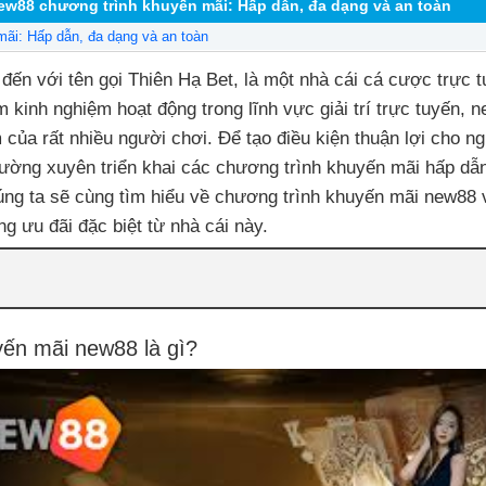
ew88 chương trình khuyến mãi: Hấp dẫn, đa dạng và an toàn
ãi: Hấp dẫn, đa dạng và an toàn
đến với tên gọi Thiên Hạ Bet, là một nhà cái cá cược trực t
 kinh nghiệm hoạt động trong lĩnh vực giải trí trực tuyến, 
của rất nhiều người chơi. Để tạo điều kiện thuận lợi cho ng
ường xuyên triển khai các chương trình khuyến mãi hấp dẫn
húng ta sẽ cùng tìm hiểu về chương trình khuyến mãi new88 
g ưu đãi đặc biệt từ nhà cái này.
ến mãi new88 là gì?