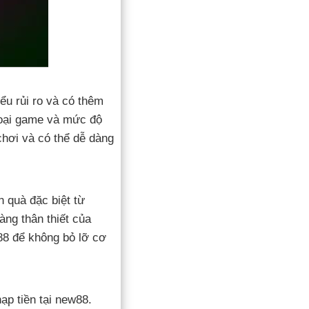
ểu rủi ro và có thêm
loại game và mức độ
chơi và có thể dễ dàng
 quà đặc biệt từ
ng thân thiết của
88 để không bỏ lỡ cơ
ạp tiền tại new88.