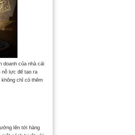
h doanh của nhà cái
nỗ lực để tạo ra
 không chỉ có thêm
ưởng lên tới hàng