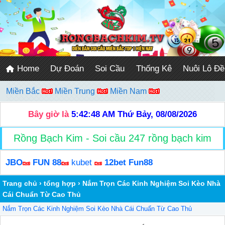
Home
Dự Đoán
Soi Cầu
Thống Kê
Nuôi Lô Đề
Miền Bắc
Miền Trung
Miền Nam
Bây giờ là
5:42:48 AM
Thứ Bảy, 08/08/2026
Rồng Bạch Kim - Soi cầu 247 rồng bạch kim
JBO
FUN 88
kubet
12bet
Fun88
Trang chủ
›
tổng hợp
›
Nắm Trọn Các Kinh Nghiệm Soi Kèo Nhà
Cái Chuẩn Từ Cao Thủ
Nắm Trọn Các Kinh Nghiệm Soi Kèo Nhà Cái Chuẩn Từ Cao Thủ