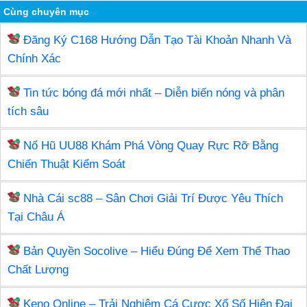
c
tt
er
m
k
g
e
ar
Cùng chuyên mục
e
er
e
bl
e
g
gr
e
Đăng Ký C168 Hướng Dẫn Tạo Tài Khoản Nhanh Và
b
st
r
dI
er
a
Chính Xác
o
n
m
Tin tức bóng đá mới nhất – Diễn biến nóng và phân
o
tích sâu
k
Nổ Hũ UU88 Khám Phá Vòng Quay Rực Rỡ Bằng
Chiến Thuật Kiểm Soát
Nhà Cái sc88 – Sân Chơi Giải Trí Được Yêu Thích
Tại Châu Á
Bản Quyền Socolive – Hiểu Đúng Để Xem Thể Thao
Chất Lượng
Keno Online – Trải Nghiệm Cá Cược Xổ Số Hiện Đại