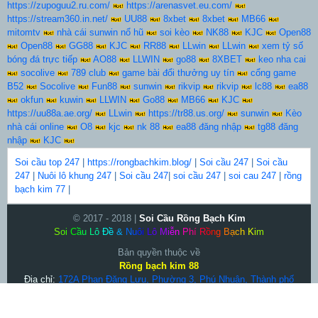
https://zupoguu2.ru.com/
https://arenasvet.eu.com/
https://stream360.in.net/
UU88
8xbet
8xbet
MB66
mitomtv
nhà cái sunwin nổ hũ
soi kèo
NK88
KJC
Open88
Open88
GG88
KJC
RR88
LLwin
LLwin
xem tỷ số
bóng đá trực tiếp
AO88
LLWIN
go88
8XBET
keo nha cai
socolive
789 club
game bài đổi thưởng uy tín
cổng game
B52
Socolive
Fun88
sunwin
rikvip
rikvip
lc88
ea88
okfun
kuwin
LLWIN
Go88
MB66
KJC
https://uu88a.ae.org/
LLwin
https://tr88.us.org/
sunwin
Kèo
nhà cái online
O8
kjc
nk 88
ea88 đăng nhập
tg88 đăng
nhập
KJC
Soi cầu top 247
|
https://rongbachkim.blog/
|
Soi cầu 247
|
Soi cầu
247
|
Nuôi lô khung 247
|
Soi cầu 247
|
soi cầu 247
|
soi cau 247
|
rồng
bạch kim 77
|
© 2017 - 2018 |
Soi Cầu Rồng Bạch Kim
S
o
i
C
ầ
u
L
ô
Đ
ề
&
N
u
ô
i
L
ô
M
i
ễ
n
P
h
í
R
ồ
n
g
B
ạ
c
h
K
i
m
Bản quyền thuộc về
Rồng bạch kim 88
Địa chỉ:
172A Phan Đăng Lưu, Phường 3, Phú Nhuận, Thành phố
Hồ Chí Minh 70000, Việt Nam