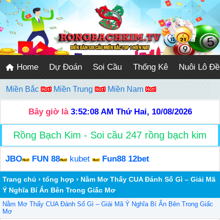
Home
Dự Đoán
Soi Cầu
Thống Kê
Nuôi Lô Đề
Miền Bắc
Miền Trung
Miền Nam
Bây giờ là
3:52:08 AM
Thứ Hai, 10/08/2026
Rồng Bạch Kim - Soi cầu 247 rồng bạch kim
JBO
FUN 88
kubet
Fun88
12bet
Trang chủ
›
tổng hợp
›
Nằm Mơ Thấy CUA Đánh Số Gì – Giải Mã
Ý Nghĩa Bí Ẩn Bên Trong Giấc Mơ
Nằm Mơ Thấy CUA Đánh Số Gì – Giải Mã Ý Nghĩa Bí Ẩn Bên Trong Giấc
Mơ