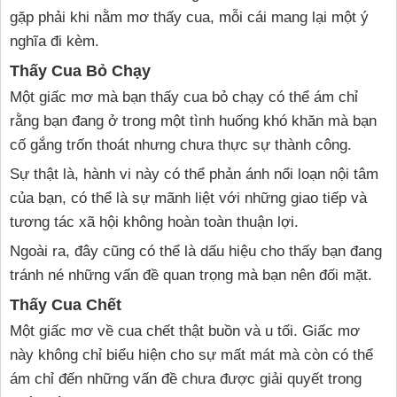
gặp phải khi nằm mơ thấy cua, mỗi cái mang lại một ý
nghĩa đi kèm.
Thấy Cua Bỏ Chạy
Một giấc mơ mà bạn thấy cua bỏ chạy có thể ám chỉ
rằng bạn đang ở trong một tình huống khó khăn mà bạn
cố gắng trốn thoát nhưng chưa thực sự thành công.
Sự thật là, hành vi này có thể phản ánh nổi loạn nội tâm
của bạn, có thể là sự mãnh liệt với những giao tiếp và
tương tác xã hội không hoàn toàn thuận lợi.
Ngoài ra, đây cũng có thể là dấu hiệu cho thấy bạn đang
tránh né những vấn đề quan trọng mà bạn nên đối mặt.
Thấy Cua Chết
Một giấc mơ về cua chết thật buồn và u tối. Giấc mơ
này không chỉ biểu hiện cho sự mất mát mà còn có thể
ám chỉ đến những vấn đề chưa được giải quyết trong