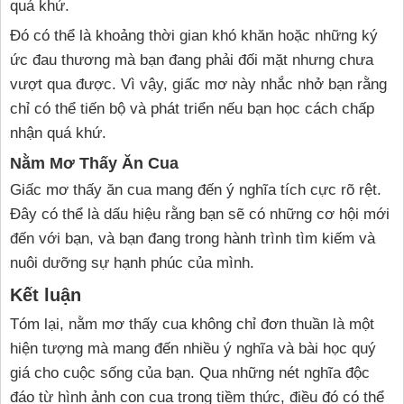
quá khứ.
Đó có thể là khoảng thời gian khó khăn hoặc những ký
ức đau thương mà bạn đang phải đối mặt nhưng chưa
vượt qua được. Vì vậy, giấc mơ này nhắc nhở bạn rằng
chỉ có thể tiến bộ và phát triển nếu bạn học cách chấp
nhận quá khứ.
Nằm Mơ Thấy Ăn Cua
Giấc mơ thấy ăn cua mang đến ý nghĩa tích cực rõ rệt.
Đây có thể là dấu hiệu rằng bạn sẽ có những cơ hội mới
đến với bạn, và bạn đang trong hành trình tìm kiếm và
nuôi dưỡng sự hạnh phúc của mình.
Kết luận
Tóm lại, nằm mơ thấy cua không chỉ đơn thuần là một
hiện tượng mà mang đến nhiều ý nghĩa và bài học quý
giá cho cuộc sống của bạn. Qua những nét nghĩa độc
đáo từ hình ảnh con cua trong tiềm thức, điều đó có thể