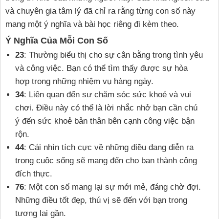
và chuyên gia tâm lý đã chỉ ra rằng từng con số này
mang một ý nghĩa và bài học riêng đi kèm theo.
Ý Nghĩa Của Mỗi Con Số
23
: Thường biểu thị cho sự cân bằng trong tình yêu
và công việc. Bạn có thể tìm thấy được sự hòa
hợp trong những nhiệm vụ hàng ngày.
34
: Liên quan đến sự chăm sóc sức khoẻ và vui
chơi. Điều này có thể là lời nhắc nhở bạn cần chú
ý đến sức khoẻ bản thân bên cạnh công việc bận
rộn.
44
: Cái nhìn tích cực về những điều đang diễn ra
trong cuộc sống sẽ mang đến cho bạn thành công
đích thực.
76
: Một con số mang lại sự mới mẻ, đáng chờ đợi.
Những điều tốt đẹp, thú vị sẽ đến với bạn trong
tương lai gần.