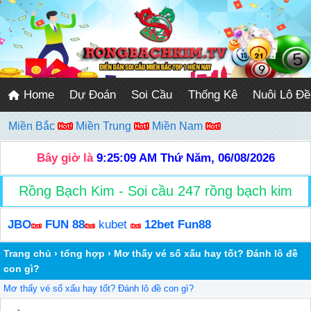
Home
Dự Đoán
Soi Cầu
Thống Kê
Nuôi Lô Đề
Miền Bắc
Miền Trung
Miền Nam
Bây giờ là
9:25:09 AM
Thứ Năm, 06/08/2026
Rồng Bạch Kim - Soi cầu 247 rồng bạch kim
JBO
FUN 88
kubet
12bet
Fun88
Trang chủ
›
tổng hợp
›
Mơ thấy vé số xấu hay tốt? Đánh lô đề
con gì?
Mơ thấy vé số xấu hay tốt? Đánh lô đề con gì?