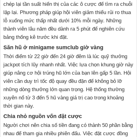
chép lại tần suất hiển thị của các ô cược để tìm ra chuỗi
lặp lại. Phương pháp giúp hội viên giảm thiểu rủi ro thua
lỗ xuống mức thấp nhất dưới 10% mỗi ngày. Những
thành viên lâu năm đều dành ra 5 phút để nghiên cứu
bảng thống kê trước khi đặt.
Săn hũ ở minigame sumclub giờ vàng
Thời điểm từ 22 giờ đến 24 giờ đêm là lúc quỹ thưởng
jackpot tích lũy nhanh nhất. Việc lựa chọn khung giờ này
giúp nâng cơ hội trúng hũ lớn của bạn lên gấp 5 lần. Hội
viên cần duy trì tốc độ quay đều đặn để không bỏ lỡ
những dòng thưởng lớn quan trọng. Hệ thống thường
xuyên nổ từ 3 đến 5 hũ vàng giá trị cao trong khoảng
thời gian này.
Chia nhỏ nguồn vốn đặt cược
Người chơi nên chia số tiền đang có thành 50 phần bằng
nhau để tham gia nhiều phiên đấu. Việc đặt cược đồng