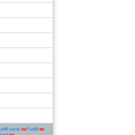
fun88.social/
Fun88
kqbd