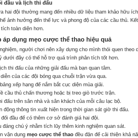
i đầu và lịch thi đấu
ữa hai đội thường mang đến nhiều dữ liệu tham khảo hữu ích.
hể ảnh hưởng đến thể lực và phong độ của các cầu thủ. Kết
 tích toàn diện hơn.
p áp dụng mẹo cược thể thao hiệu quả
 nghiệm, người chơi nên xây dựng cho mình thói quen theo d
 dưới đây có thể hỗ trợ quá trình phân tích tốt hơn.
lịch thi đấu của những giải đấu mà bạn quan tâm.
 diễn của các đội bóng qua chuỗi trận vừa qua.
n bảng xếp hạng để nắm bắt cục diện mùa giải.
về cầu thủ chấn thương hoặc bị treo giò trước trận.
hi đấu trên sân nhà và sân khách của mỗi câu lạc bộ.
 động thông tin xuất hiện trong thời gian sát giờ thi đấu.
 đối đầu để có thêm cơ sở đánh giá hai đội.
ầu đáng chú ý nhằm tích lũy thêm kinh nghiệm quan sát.
en vận dụng
mẹo cược thể thao
đều đặn để cải thiện khả nă