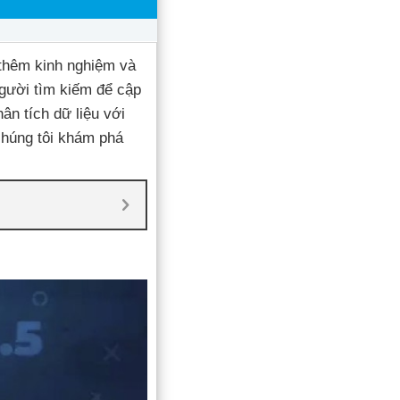
 thêm kinh nghiệm và
gười tìm kiếm để cập
ân tích dữ liệu với
chúng tôi khám phá