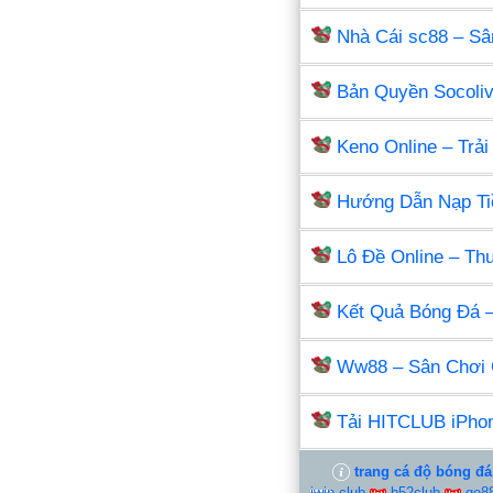
o
Nhà Cái sc88 – Sâ
k
Bản Quyền Socoli
Keno Online – Trả
Hướng Dẫn Nạp Ti
Lô Đề Online – Th
Kết Quả Bóng Đá 
Ww88 – Sân Chơi 
Tải HITCLUB iPho
trang cá độ bóng đá
iwin club
b52club
go8