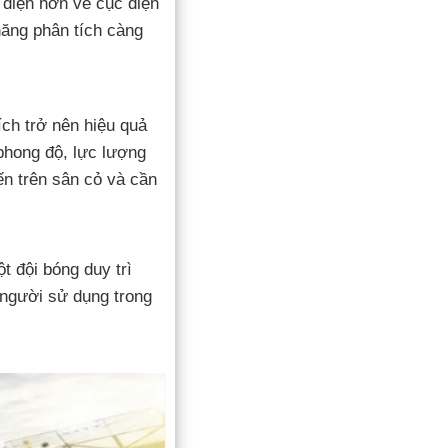
n diện hơn về cục diện
năng phân tích càng
ích trở nên hiệu quả
phong độ, lực lượng
ến trên sân cỏ và cần
t đội bóng duy trì
 người sử dụng trong