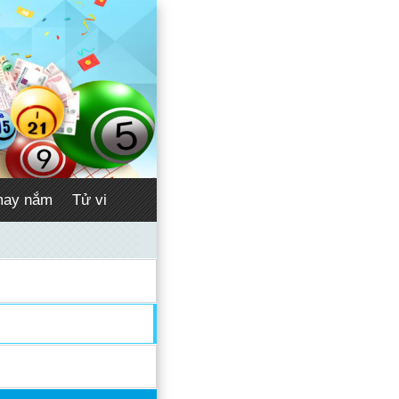
may nắm
Tử vi