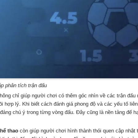
p phân tích trận đấu
hông chỉ giúp người chơi có thêm góc nhìn về các trận đấu
i hợp lý. Khi biết cách đánh giá phong độ và các yếu tố liê
 đáng chú ý trong từng vòng đấu. Đây cũng là nền tảng để 
hể thao
còn giúp người chơi hình thành thói quen cập nhật 