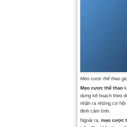
Mẹo cược thể thao giú
Mẹo cược thể thao
k
dựng kế hoạch theo dõ
nhận ra những cơ hội
định cảm tính.
Ngoài ra,
mẹo cược t