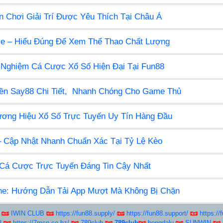
n Chơi Giải Trí Được Yêu Thích Tại Châu Á
ve – Hiểu Đúng Để Xem Thể Thao Chất Lượng
i Nghiệm Cá Cược Xổ Số Hiện Đại Tại Fun88
ền Say88 Chi Tiết, Nhanh Chóng Cho Game Thủ
ương Hiệu Xổ Số Trực Tuyến Uy Tín Hàng Đầu
– Cập Nhật Nhanh Chuẩn Xác Tại Tỷ Lệ Kèo
Cá Cược Trực Tuyến Đáng Tin Cậy Nhất
ne: Hướng Dẫn Tải App Mượt Mà Không Bị Chặn
IWIN CLUB
https://fun88.supply/
https://fun88.support/
https://
8
https://7mcn.co.bz/
789club
789club
bongdalu
SUNWIN