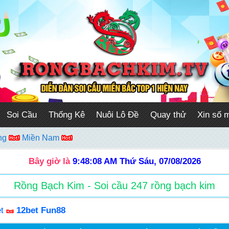
Soi Cầu
Thống Kê
Nuôi Lô Đề
Quay thử
Xin số 
ung
Miền Nam
Bây giờ là
9:48:09 AM
Thứ Sáu, 07/08/2026
Rồng Bạch Kim - Soi cầu 247 rồng bạch kim
t
12bet
Fun88