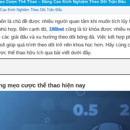
ẹo Cược Thể Thao – Nâng Cao Kinh Nghiệm Theo Dõi Trận Đấu
Cao Kinh Nghiệm Theo Dõi Trận Đấu
uôn là chủ đề được nhiều người quan tâm khi muốn tích lũy
phù hợp. Bên cạnh đó,
188bet
cũng là từ khóa được nhiều n
ề các giải đấu và xu hướng theo dõi bóng đá. Việc kết hợp ph
sẽ giúp quá trình theo dõi trở nên khoa học hơn. Hãy cùng 
c thể thao hữu ích qua bài viết dưới đây.
ụng mẹo cược thể thao hiện nay