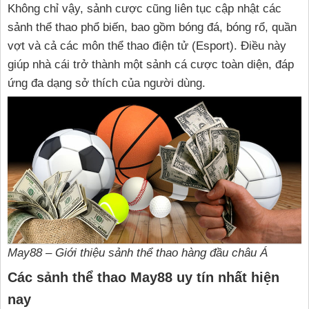
Không chỉ vậy, sảnh cược cũng liên tục cập nhật các
sảnh thể thao phổ biến, bao gồm bóng đá, bóng rổ, quần
vợt và cả các môn thể thao điện tử (Esport). Điều này
giúp nhà cái trở thành một sảnh cá cược toàn diện, đáp
ứng đa dạng sở thích của người dùng.
May88 – Giới thiệu sảnh thể thao hàng đầu châu Á
Các sảnh thể thao May88 uy tín nhất hiện
nay