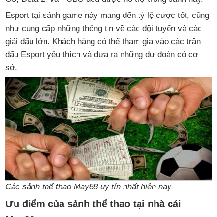
Esport tại sảnh game này mang đến tỷ lệ cược tốt, cũng
như cung cấp những thông tin về các đội tuyển và các
giải đấu lớn. Khách hàng có thể tham gia vào các trận
đấu Esport yêu thích và đưa ra những dự đoán có cơ
sở.
Các sảnh thể thao May88 uy tín nhất hiện nay
Ưu điểm của sảnh thể thao tại nhà cái