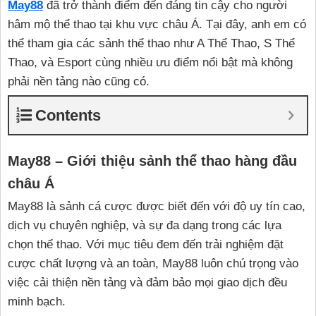
May88
đã trở thành điểm đến đáng tin cậy cho người
hâm mộ thể thao tại khu vực châu Á. Tại đây, anh em có
thể tham gia các sảnh thể thao như A Thể Thao, S Thể
Thao, và Esport cùng nhiều ưu điểm nổi bật mà không
phải nền tảng nào cũng có.
Contents
May88 – Giới thiệu sảnh thể thao hàng đầu
châu Á
May88 là sảnh cá cược được biết đến với độ uy tín cao,
dịch vụ chuyên nghiệp, và sự đa dạng trong các lựa
chọn thể thao. Với mục tiêu đem đến trải nghiệm đặt
cược chất lượng và an toàn, May88 luôn chú trọng vào
việc cải thiện nền tảng và đảm bảo mọi giao dịch đều
minh bạch.