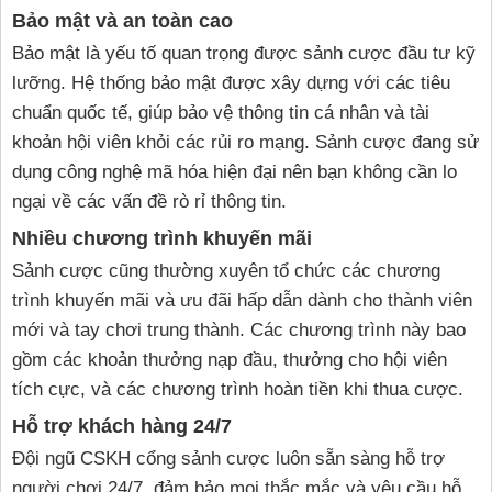
Bảo mật và an toàn cao
Bảo mật là yếu tố quan trọng được sảnh cược đầu tư kỹ
lưỡng. Hệ thống bảo mật được xây dựng với các tiêu
chuẩn quốc tế, giúp bảo vệ thông tin cá nhân và tài
khoản hội viên khỏi các rủi ro mạng. Sảnh cược đang sử
dụng công nghệ mã hóa hiện đại nên bạn không cần lo
ngại về các vấn đề rò rỉ thông tin.
Nhiều chương trình khuyến mãi
Sảnh cược cũng thường xuyên tổ chức các chương
trình khuyến mãi và ưu đãi hấp dẫn dành cho thành viên
mới và tay chơi trung thành. Các chương trình này bao
gồm các khoản thưởng nạp đầu, thưởng cho hội viên
tích cực, và các chương trình hoàn tiền khi thua cược.
Hỗ trợ khách hàng 24/7
Đội ngũ CSKH cổng sảnh cược luôn sẵn sàng hỗ trợ
người chơi 24/7, đảm bảo mọi thắc mắc và yêu cầu hỗ