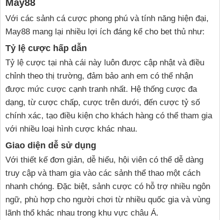
May88
Với các sảnh cá cược phong phú và tính năng hiện đại,
May88 mang lại nhiều lợi ích đáng kể cho bet thủ như:
Tỷ lệ cược hấp dẫn
Tỷ lệ cược tại nhà cái này luôn được cập nhật và điều
chỉnh theo thị trường, đảm bảo anh em có thể nhận
được mức cược cạnh tranh nhất. Hệ thống cược đa
dạng, từ cược chấp, cược trên dưới, đến cược tỷ số
chính xác, tạo điều kiện cho khách hàng có thể tham gia
với nhiều loại hình cược khác nhau.
Giao diện dễ sử dụng
Với thiết kế đơn giản, dễ hiểu, hội viên có thể dễ dàng
truy cập và tham gia vào các sảnh thể thao một cách
nhanh chóng. Đặc biệt, sảnh cược có hỗ trợ nhiều ngôn
ngữ, phù hợp cho người chơi từ nhiều quốc gia và vùng
lãnh thổ khác nhau trong khu vực châu Á.