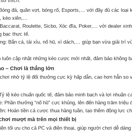
sở thích:
Bóng đá, quần vợt, bóng rổ, Esports,… với đầy đủ các loại
u, kèo xiên,…
Baccarat, Roulette, Sicbo, Xóc đĩa, Poker,… với dealer xinh
 bạc thực tế.
g: Bắn cá, tài xỉu, nổ hũ, xì dách,… giúp bạn vừa giải trí v
n luôn cập nhật những kèo cược mới nhất, đảm bảo không b
ao – Chơi là thắng lớn
chơi nhờ tỷ lệ đổi thưởng cực kỳ hấp dẫn, cao hơn hẳn so v
Tỷ lệ kèo chuẩn quốc tế, đảm bảo minh bạch và lợi nhuận c
: Phần thưởng “nổ hũ” cực khủng, lên đến hàng trăm triệu 
ền: Hoàn tiền cá cược thua hàng tuần, tạo thêm động lực ch
chơi mượt mà trên mọi thiết bị
iện tối ưu cho cả PC và điện thoại, giúp người chơi dễ dàng