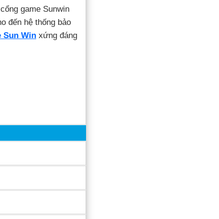
a cổng game Sunwin
ho đến hệ thống bảo
 Sun Win
xứng đáng