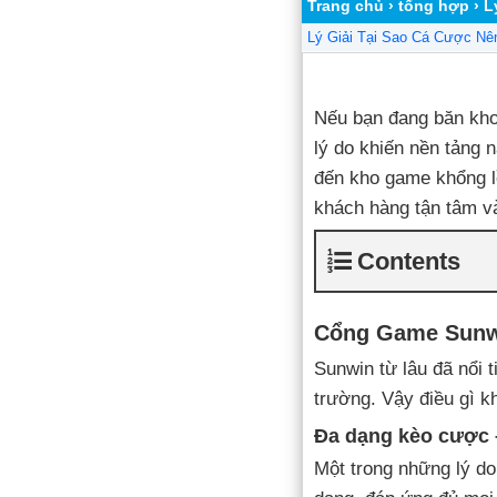
Trang chủ
›
tổng hợp
›
L
Lý Giải Tại Sao Cá Cược N
Nếu bạn đang băn kh
lý do khiến nền tảng 
đến kho game khổng l
khách hàng tận tâm v
Contents
Cổng Game Sunw
Sunwin từ lâu đã nổi 
trường. Vậy điều gì k
Đa dạng kèo cược 
Một trong những lý do