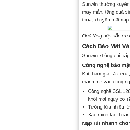
Sunwin thường xuyên 
may mắn, tặng quà si
thua, khuyến mãi nạp 
Quà tặng hấp dẫn ưu 
Cách Bảo Mật Và
Sunwin không chỉ hấp
Công nghệ bảo mật 
Khi tham gia cá cược,
mạnh mẽ vào công ngh
Công nghệ SSL 128-
khỏi mọi nguy cơ t
Tường lửa nhiều lớ
Xác minh tài khoản
Nạp rút nhanh chón