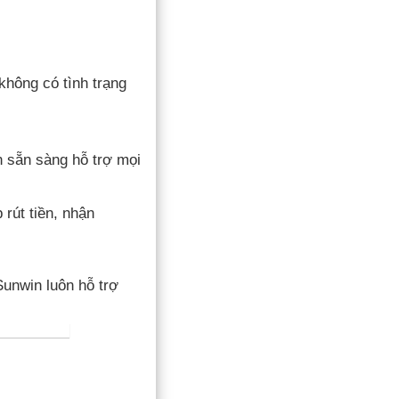
không có tình trạng
 sẵn sàng hỗ trợ mọi
rút tiền, nhận
Sunwin luôn hỗ trợ