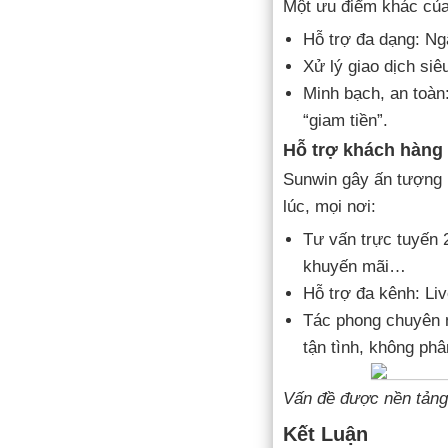
Một ưu điểm khác của 
Hỗ trợ đa dạng: Ngâ
Xử lý giao dịch siê
Minh bạch, an toàn
“giam tiền”.
Hỗ trợ khách hàng 
Sunwin gây ấn tượng 
lúc, mọi nơi:
Tư vấn trực tuyến 
khuyến mãi…
Hỗ trợ đa kênh: Liv
Tác phong chuyên n
tận tình, không phâ
Vấn đề được nền tảng
Kết Luận