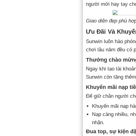
người mới hay tay ch
Giao diện đẹp phù hợp
Ưu Đãi Và Khuyế
Sunwin luôn hào phóng
chơi lâu năm đều có 
Thưởng chào mừng
Ngay khi tạo tài khoản
Sunwin còn tặng thêm 
Khuyến mãi nạp ti
Để giữ chân người ch
Khuyến mãi nạp hà
Nạp càng nhiều, nh
nhận.
Đua top, sự kiện đặ