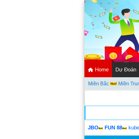
Home
Dự Đoán
Miền Bắc
Miền Tr
JBO
FUN 88
kube