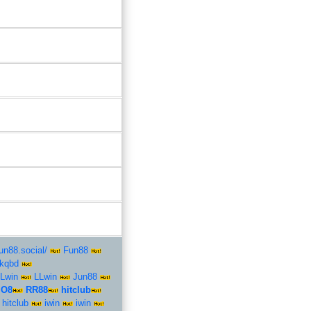
fun88.social/
Fun88
kqbd
Lwin
LLwin
Jun88
O8
RR88
hitclub
hitclub
iwin
iwin