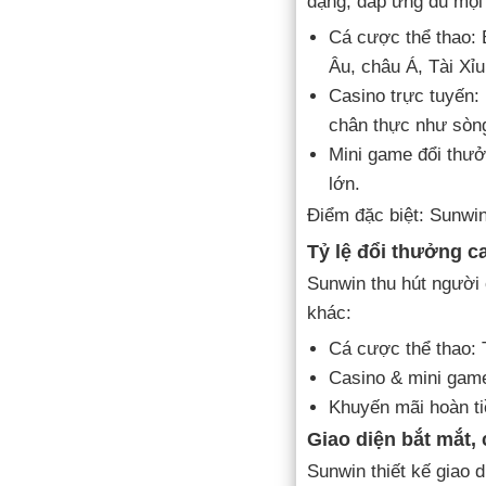
dạng, đáp ứng đủ mọi 
Cá cược thể thao: 
Âu, châu Á, Tài Xỉ
Casino trực tuyến: 
chân thực như sòng
Mini game đổi thưởn
lớn.
Điểm đặc biệt: Sunwi
Tỷ lệ đổi thưởng c
Sunwin thu hút người 
khác:
Cá cược thể thao: 
Casino & mini game
Khuyến mãi hoàn ti
Giao diện bắt mắt, 
Sunwin thiết kế giao d