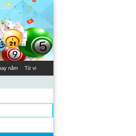
may nắm
Tử vi