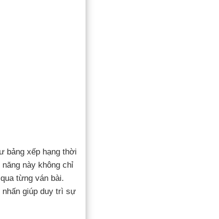
hư bảng xếp hạng thời
h năng này không chỉ
 qua từng ván bài.
 nhấn giúp duy trì sự