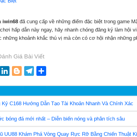
ặc Biệt
à
iwin68
đã cung cấp về những điểm đặc biệt trong game Mậ
ò chơi hấp dẫn này ngay, hãy nhanh chóng đăng ký làm hội 
c những khoảnh khắc thú vị mà còn có cơ hội nhận những ph
Đánh Giá Bài Viết
T
Li
Bl
T
S
u
n
o
el
h
m
k
g
e
ar
bl
e
g
gr
e
 Ký C168 Hướng Dẫn Tạo Tài Khoản Nhanh Và Chính Xác
r
dI
er
a
n
m
tức bóng đá mới nhất – Diễn biến nóng và phân tích sâu
ũ UU88 Khám Phá Vòng Quay Rực Rỡ Bằng Chiến Thuật K