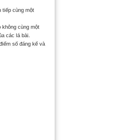
n tiếp cùng một
ếp không cùng một
ủa các lá bài.
 điểm số đáng kể và