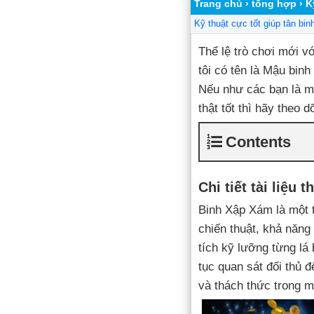
Trang chủ
›
tổng hợp
›
K
Kỹ thuật cực tốt giúp tân bin
Thể lệ trò chơi mới v
tôi có tên là Mậu bin
Nếu như các bạn là mộ
thật tốt thì hãy theo d
Contents
Chi tiết tài liệu
Binh Xập Xám là một t
chiến thuật, khả năng
tích kỹ lưỡng từng lá
tục quan sát đối thủ 
và thách thức trong m