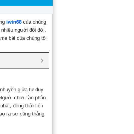
ổng
iwin68
của chúng
 nhiều người đổi đời.
me bài của chúng tôi
 nhuyễn giữa tư duy
 Người chơi cần phân
hất, đồng thời liên
tạo ra sự căng thẳng