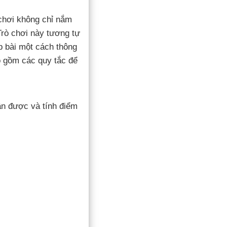
 chơi không chỉ nắm
Trò chơi này tương tự
ếp bài một cách thông
o gồm các quy tắc để
ận được và tính điểm