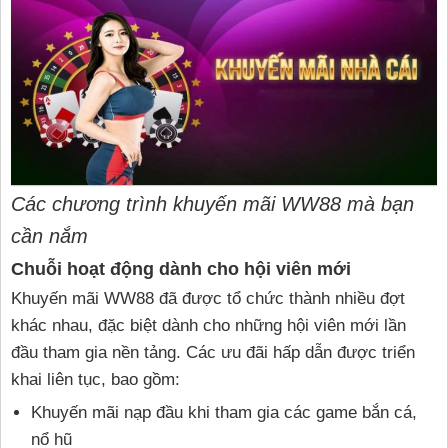
Các chương trình khuyến mãi WW88 mà bạn
cần nắm
Chuỗi hoạt động dành cho hội viên mới
Khuyến mãi WW88 đã được tổ chức thành nhiều đợt
khác nhau, đặc biệt dành cho những hội viên mới lần
đầu tham gia nền tảng. Các ưu đãi hấp dẫn được triển
khai liên tục, bao gồm:
Khuyến mãi nạp đầu khi tham gia các game bắn cá,
nổ hũ