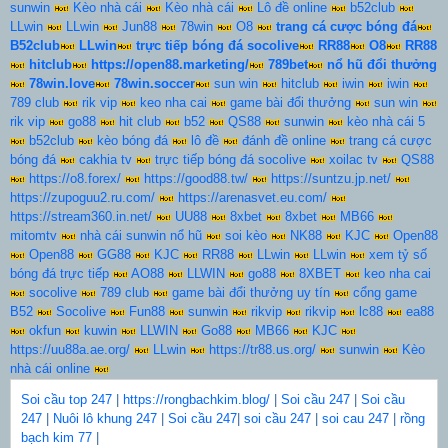
sunwin
Kèo nhà cái
Kèo nhà cái
Lô đề online
b52club
LLwin
LLwin
Jun88
78win
O8
trang cá cược bóng đá
B52club
LLwin
trực tiếp bóng đá socolive
RR88
O8
RR88
hitclub
https://open88.marketing/
789bet
nổ hũ đổi thưởng
78win.love
78win.soccer
sun win
hitclub
iwin
iwin
789 club
rik vip
keo nha cai
game bài đổi thưởng
sun win
rik vip
go88
hit club
b52
QS88
sunwin
kèo nhà cái 5
b52club
kèo bóng đá
lô đề
đánh đề online
trang cá cược
bóng đá
cakhia tv
trực tiếp bóng đá socolive
xoilac tv
QS88
https://o8.forex/
https://good88.tw/
https://suntzu.jp.net/
https://zupoguu2.ru.com/
https://arenasvet.eu.com/
https://stream360.in.net/
UU88
8xbet
8xbet
MB66
mitomtv
nhà cái sunwin nổ hũ
soi kèo
NK88
KJC
Open88
Open88
GG88
KJC
RR88
LLwin
LLwin
xem tỷ số
bóng đá trực tiếp
AO88
LLWIN
go88
8XBET
keo nha cai
socolive
789 club
game bài đổi thưởng uy tín
cổng game
B52
Socolive
Fun88
sunwin
rikvip
rikvip
lc88
ea88
okfun
kuwin
LLWIN
Go88
MB66
KJC
https://uu88a.ae.org/
LLwin
https://tr88.us.org/
sunwin
Kèo
nhà cái online
Soi cầu top 247
|
https://rongbachkim.blog/
|
Soi cầu 247
|
Soi cầu
247
|
Nuôi lô khung 247
|
Soi cầu 247
|
soi cầu 247
|
soi cau 247
|
rồng
bạch kim 77
|