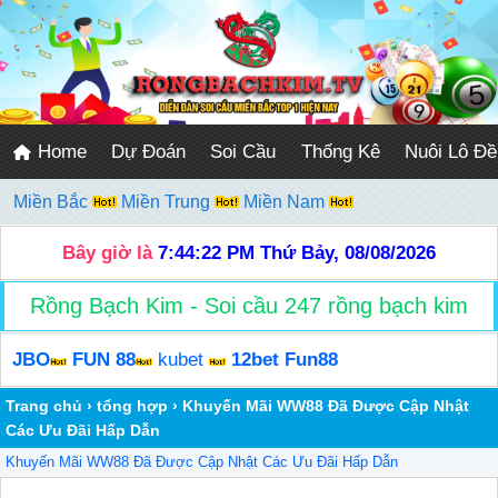
Home
Dự Đoán
Soi Cầu
Thống Kê
Nuôi Lô Đề
Miền Bắc
Miền Trung
Miền Nam
Bây giờ là
7:44:23 PM
Thứ Bảy, 08/08/2026
Rồng Bạch Kim - Soi cầu 247 rồng bạch kim
JBO
FUN 88
kubet
12bet
Fun88
Trang chủ
›
tổng hợp
›
Khuyến Mãi WW88 Đã Được Cập Nhật
Các Ưu Đãi Hấp Dẫn
Khuyến Mãi WW88 Đã Được Cập Nhật Các Ưu Đãi Hấp Dẫn