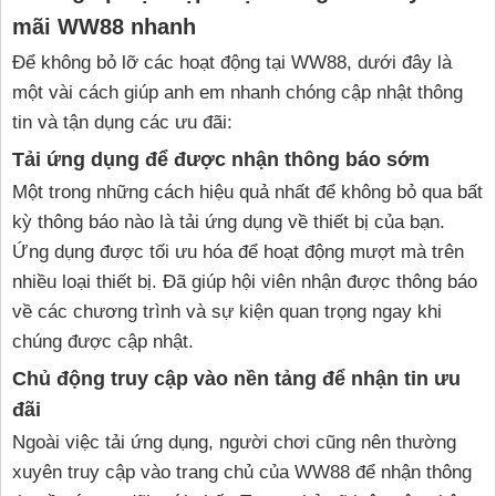
mãi WW88 nhanh
Để không bỏ lỡ các hoạt động tại WW88, dưới đây là
một vài cách giúp anh em nhanh chóng cập nhật thông
tin và tận dụng các ưu đãi:
Tải ứng dụng để được nhận thông báo sớm
Một trong những cách hiệu quả nhất để không bỏ qua bất
kỳ thông báo nào là tải ứng dụng về thiết bị của bạn.
Ứng dụng được tối ưu hóa để hoạt động mượt mà trên
nhiều loại thiết bị. Đã giúp hội viên nhận được thông báo
về các chương trình và sự kiện quan trọng ngay khi
chúng được cập nhật.
Chủ động truy cập vào nền tảng để nhận tin ưu
đãi
Ngoài việc tải ứng dụng, người chơi cũng nên thường
xuyên truy cập vào trang chủ của WW88 để nhận thông