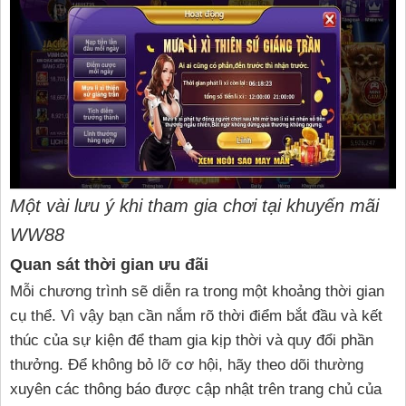
Một vài lưu ý khi tham gia chơi tại khuyến mãi
WW88
Quan sát thời gian ưu đãi
Mỗi chương trình sẽ diễn ra trong một khoảng thời gian
cụ thể. Vì vậy bạn cần nắm rõ thời điểm bắt đầu và kết
thúc của sự kiện để tham gia kịp thời và quy đổi phần
thưởng. Để không bỏ lỡ cơ hội, hãy theo dõi thường
xuyên các thông báo được cập nhật trên trang chủ của