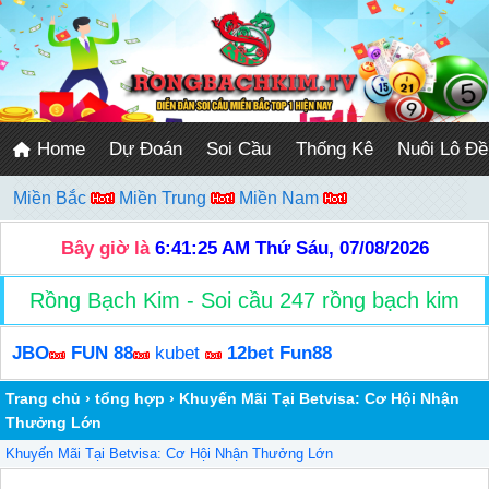
Home
Dự Đoán
Soi Cầu
Thống Kê
Nuôi Lô Đề
Miền Bắc
Miền Trung
Miền Nam
Bây giờ là
6:41:25 AM
Thứ Sáu, 07/08/2026
Rồng Bạch Kim - Soi cầu 247 rồng bạch kim
JBO
FUN 88
kubet
12bet
Fun88
Trang chủ
›
tổng hợp
›
Khuyến Mãi Tại Betvisa: Cơ Hội Nhận
Thưởng Lớn
Khuyến Mãi Tại Betvisa: Cơ Hội Nhận Thưởng Lớn