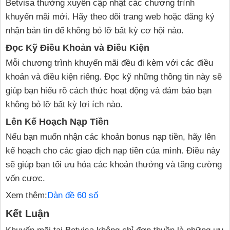
Betvisa thường xuyên cập nhật các chương trình
khuyến mãi mới. Hãy theo dõi trang web hoặc đăng ký
nhận bản tin để không bỏ lỡ bất kỳ cơ hội nào.
Đọc Kỹ Điều Khoản và Điều Kiện
Mỗi chương trình khuyến mãi đều đi kèm với các điều
khoản và điều kiện riêng. Đọc kỹ những thông tin này sẽ
giúp bạn hiểu rõ cách thức hoạt động và đảm bảo bạn
không bỏ lỡ bất kỳ lợi ích nào.
Lên Kế Hoạch Nạp Tiền
Nếu bạn muốn nhận các khoản bonus nạp tiền, hãy lên
kế hoạch cho các giao dịch nạp tiền của mình. Điều này
sẽ giúp bạn tối ưu hóa các khoản thưởng và tăng cường
vốn cược.
Xem thêm:
Dàn đề 60 số
Kết Luận