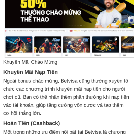
Khuyến Mãi Chào Mừng
Khuyến Mãi Nạp Tiền
Ngoài bonus chào mừng, Betvisa cũng thường xuyên tổ
chức các chương trình khuyến mãi nạp tiền cho người
chơi cũ. Bạn có thể nhận thêm phần thưởng khi nạp tiền
vào tài khoản, giúp tăng cường vốn cược và tạo thêm
cơ hội thắng lớn.
Hoàn Tiền (Cashback)
Một trong những ưu điểm nổi bật tại Betvisa là chương