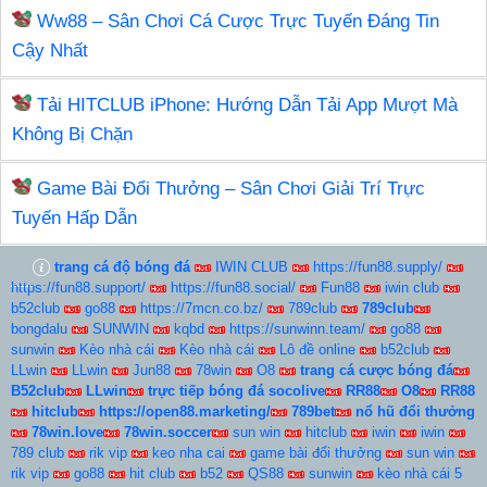
Ww88 – Sân Chơi Cá Cược Trực Tuyến Đáng Tin
Cậy Nhất
Tải HITCLUB iPhone: Hướng Dẫn Tải App Mượt Mà
Không Bị Chặn
Game Bài Đổi Thưởng – Sân Chơi Giải Trí Trực
Tuyến Hấp Dẫn
trang cá độ bóng đá
IWIN CLUB
https://fun88.supply/
https://fun88.support/
https://fun88.social/
Fun88
iwin club
b52club
go88
https://7mcn.co.bz/
789club
789club
bongdalu
SUNWIN
kqbd
https://sunwinn.team/
go88
sunwin
Kèo nhà cái
Kèo nhà cái
Lô đề online
b52club
LLwin
LLwin
Jun88
78win
O8
trang cá cược bóng đá
B52club
LLwin
trực tiếp bóng đá socolive
RR88
O8
RR88
hitclub
https://open88.marketing/
789bet
nổ hũ đổi thưởng
78win.love
78win.soccer
sun win
hitclub
iwin
iwin
789 club
rik vip
keo nha cai
game bài đổi thưởng
sun win
rik vip
go88
hit club
b52
QS88
sunwin
kèo nhà cái 5