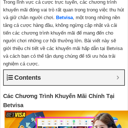
Trong lĩnh vực cá cược trực tuyến, các chương trình
khuyến mãi đóng vai trò rất quan trọng trong việc thu hút
và giữ chân người chơi.
Betvisa
, một trong những nền
tảng cá cược hàng đầu, không ngừng cập nhật và cải
tiến các chương trình khuyến mãi để mang đến cho
người chơi những cơ hội thưởng lớn. Bài viết này sẽ
giới thiệu chi tiết về các khuyến mãi hấp dẫn tại Betvisa
và cách bạn có thể tận dụng chúng để tối ưu hóa trải
nghiệm cá cược.
Contents
Các Chương Trình Khuyến Mãi Chính Tại
Betvisa