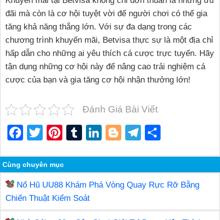
Khuyến mãi tại Betvisa không chỉ đơn thuần là những ưu
đãi mà còn là cơ hội tuyệt vời để người chơi có thể gia
tăng khả năng thắng lớn. Với sự đa dạng trong các
chương trình khuyến mãi, Betvisa thực sự là một địa chỉ
hấp dẫn cho những ai yêu thích cá cược trực tuyến. Hãy
tận dụng những cơ hội này để nâng cao trải nghiệm cá
cược của bạn và gia tăng cơ hội nhận thưởng lớn!
Đánh Giá Bài Viết
F
T
Pi
T
Li
Bl
T
S
a
wi
nt
u
n
o
el
h
c
tt
er
m
k
g
e
ar
Cùng chuyên mục
e
er
e
bl
e
g
gr
e
Nổ Hũ UU88 Khám Phá Vòng Quay Rực Rỡ Bằng
b
st
r
dI
er
a
Chiến Thuật Kiểm Soát
o
n
m