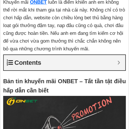
Khuyến mãi
ONBET
luôn là điểm khiến anh em không
thể rời mắt khi tham gia tại nhà cái này. Không chỉ có trò
chơi hấp dẫn, website còn chiều lòng bet thủ bằng hàng
loạt gói thưởng đậm tay, nạp đâu cũng có quà, chơi đâu
cũng được hoàn tiền. Nếu anh em đang tìm kiếm cơ hội
để vừa chơi vừa gom thưởng thì chắc chắn không nên
bỏ qua những chương trình khuyến mãi.
Contents
Bản tin khuyến mãi ONBET – Tất tần tật điều
hấp dẫn cần biết