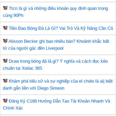
Ttcn là gì và những điều khoản quy định quan trọng
cùng 90Ph
Tiền Đạo Bóng Đá Là Gì? Vai Trò Và Kỹ Năng Cần Có
Alisson Becker ghi bao nhiêu bàn? Khoảnh khắc bất
tử của người gác đền Liverpool
Draw trong bóng đá là gì? Ý nghĩa và cách đọc kèo
chuẩn tại Xoilac 365
Khám phá tiểu sử và sự nghiệp của el cholo là ai| biệt
danh gắn liền với Diego Simeon
Đăng Ký C168 Hướng Dẫn Tạo Tài Khoản Nhanh Và
Chính Xác