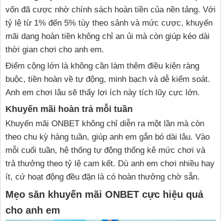
vốn đã cược nhờ chính sách hoàn tiền của nền tảng. Với
tỷ lệ từ 1% đến 5% tùy theo sảnh và mức cược, khuyến
mãi dạng hoàn tiền không chỉ an ủi mà còn giúp kéo dài
thời gian chơi cho anh em.
Điểm cộng lớn là không cần làm thêm điều kiện ràng
buộc, tiền hoàn về tự động, minh bạch và dễ kiểm soát.
Anh em chơi lâu sẽ thấy lợi ích này tích lũy cực lớn.
Khuyến mãi hoàn trả mỗi tuần
Khuyến mãi ONBET không chỉ diễn ra một lần mà còn
theo chu kỳ hàng tuần, giúp anh em gắn bó dài lâu. Vào
mỗi cuối tuần, hệ thống tự động thống kê mức chơi và
trả thưởng theo tỷ lệ cam kết. Dù anh em chơi nhiều hay
ít, cứ hoạt động đều đặn là có hoàn thưởng chờ sẵn.
Mẹo săn khuyến mãi ONBET cực hiệu quả
cho anh em