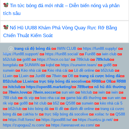
Tin tức bóng đá mới nhất – Diễn biến nóng và phân
tích sâu
Nổ Hũ UU88 Khám Phá Vòng Quay Rực Rỡ Bằng
Chiến Thuật Kiểm Soát
trang cá độ bóng đá
IWIN CLUB
https://fun88.supply/
https://fun88.support/
https://fun88.social/
Fun88
iwin club
b52club
go88
https://7mcn.co.bz/
789club
789club
bongdalu
SUNWIN
kqbd
https://sunwinn.team/
go88
sunwin
Kèo nhà cái
Kèo nhà cái
Lô đề online
b52club
LLwin
LLwin
Jun88
78win
O8
trang cá cược bóng đá
B52club
LLwin
trực tiếp bóng đá socolive
RR88
O8
RR88
hitclub
https://open88.marketing/
789bet
nổ hũ đổi thưởng
78win.love
78win.soccer
sun win
hitclub
iwin
iwin
789 club
rik vip
keo nha cai
game bài đổi thưởng
sun win
rik vip
go88
hit club
b52
QS88
sunwin
kèo nhà cái 5
b52club
kèo bóng đá
lô đề
đánh đề online
trang cá cược
bóng đá
cakhia tv
trực tiếp bóng đá socolive
xoilac tv
QS88
https://o8.forex/
https://good88.tw/
https://suntzu.jp.net/
https://zupoguu2.ru.com/
https://arenasvet.eu.com/