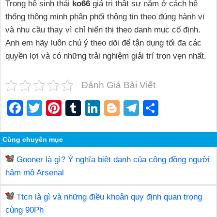
Trong hệ sinh thái
ko66
giá trị thật sự nằm ở cách hệ
thống thông minh phân phối thông tin theo đúng hành vi
và nhu cầu thay vì chỉ hiển thị theo danh mục cố định.
Anh em hãy luôn chú ý theo dõi để tận dụng tối đa các
quyền lợi và có những trải nghiệm giải trí trọn vẹn nhất.
Đánh Giá Bài Viết
F
T
Pi
T
Li
Bl
T
S
a
wi
nt
u
n
o
el
h
c
tt
er
m
k
g
e
ar
Cùng chuyên mục
e
er
e
bl
e
g
gr
e
Gooner là gì? Ý nghĩa biệt danh của cộng đồng người
b
st
r
dI
er
a
hâm mộ Arsenal
o
n
m
Ttcn là gì và những điều khoản quy định quan trọng
o
cùng 90Ph
k