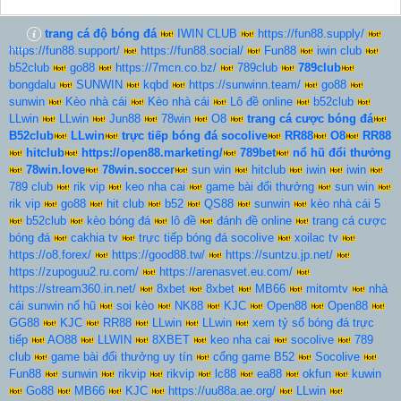
trang cá độ bóng đá
IWIN CLUB
https://fun88.supply/
https://fun88.support/
https://fun88.social/
Fun88
iwin club
b52club
go88
https://7mcn.co.bz/
789club
789club
bongdalu
SUNWIN
kqbd
https://sunwinn.team/
go88
sunwin
Kèo nhà cái
Kèo nhà cái
Lô đề online
b52club
LLwin
LLwin
Jun88
78win
O8
trang cá cược bóng đá
B52club
LLwin
trực tiếp bóng đá socolive
RR88
O8
RR88
hitclub
https://open88.marketing/
789bet
nổ hũ đổi thưởng
78win.love
78win.soccer
sun win
hitclub
iwin
iwin
789 club
rik vip
keo nha cai
game bài đổi thưởng
sun win
rik vip
go88
hit club
b52
QS88
sunwin
kèo nhà cái 5
b52club
kèo bóng đá
lô đề
đánh đề online
trang cá cược
bóng đá
cakhia tv
trực tiếp bóng đá socolive
xoilac tv
https://o8.forex/
https://good88.tw/
https://suntzu.jp.net/
https://zupoguu2.ru.com/
https://arenasvet.eu.com/
https://stream360.in.net/
8xbet
8xbet
MB66
mitomtv
nhà
cái sunwin nổ hũ
soi kèo
NK88
KJC
Open88
Open88
GG88
KJC
RR88
LLwin
LLwin
xem tỷ số bóng đá trực
tiếp
AO88
LLWIN
8XBET
keo nha cai
socolive
789
club
game bài đổi thưởng uy tín
cổng game B52
Socolive
Fun88
sunwin
rikvip
rikvip
lc88
ea88
okfun
kuwin
Go88
MB66
KJC
https://uu88a.ae.org/
LLwin