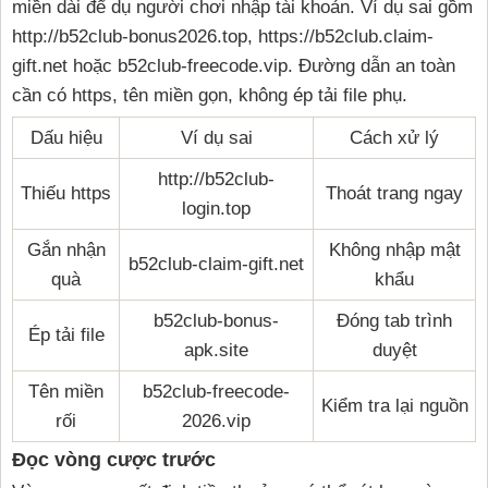
miền dài để dụ người chơi nhập tài khoản. Ví dụ sai gồm
http://b52club-bonus2026.top, https://b52club.claim-
gift.net hoặc b52club-freecode.vip. Đường dẫn an toàn
cần có https, tên miền gọn, không ép tải file phụ.
Dấu hiệu
Ví dụ sai
Cách xử lý
http://b52club-
Thiếu https
Thoát trang ngay
login.top
Gắn nhận
Không nhập mật
b52club-claim-gift.net
quà
khẩu
b52club-bonus-
Đóng tab trình
Ép tải file
apk.site
duyệt
Tên miền
b52club-freecode-
Kiểm tra lại nguồn
rối
2026.vip
Đọc vòng cược trước