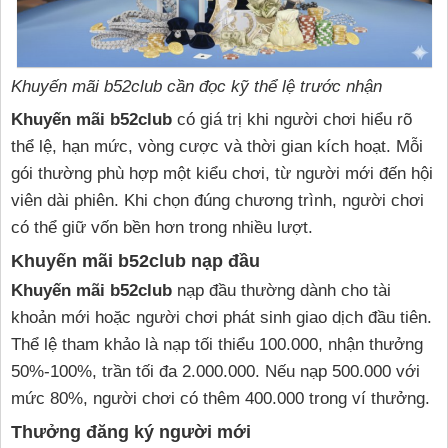
Khuyến mãi b52club cần đọc kỹ thể lệ trước nhận
Khuyến mãi b52club
có giá trị khi người chơi hiểu rõ
thể lệ, hạn mức, vòng cược và thời gian kích hoạt. Mỗi
gói thường phù hợp một kiểu chơi, từ người mới đến hội
viên dài phiên. Khi chọn đúng chương trình, người chơi
có thể giữ vốn bền hơn trong nhiều lượt.
Khuyến mãi b52club nạp đầu
Khuyến mãi b52club
nạp đầu thường dành cho tài
khoản mới hoặc người chơi phát sinh giao dịch đầu tiên.
Thể lệ tham khảo là nạp tối thiểu 100.000, nhận thưởng
50%-100%, trần tối đa 2.000.000. Nếu nạp 500.000 với
mức 80%, người chơi có thêm 400.000 trong ví thưởng.
Thưởng đăng ký người mới