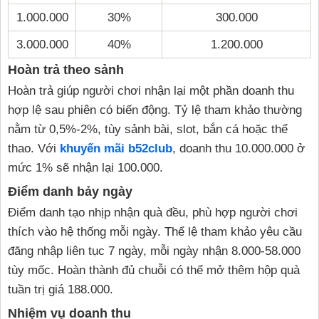
1.000.000
30%
300.000
3.000.000
40%
1.200.000
Hoàn trả theo sảnh
Hoàn trả giúp người chơi nhận lại một phần doanh thu
hợp lệ sau phiên có biến động. Tỷ lệ tham khảo thường
nằm từ 0,5%-2%, tùy sảnh bài, slot, bắn cá hoặc thể
thao. Với
khuyến mãi b52club
, doanh thu 10.000.000 ở
mức 1% sẽ nhận lại 100.000.
Điểm danh bảy ngày
Điểm danh tạo nhịp nhận quà đều, phù hợp người chơi
thích vào hệ thống mỗi ngày. Thể lệ tham khảo yêu cầu
đăng nhập liên tục 7 ngày, mỗi ngày nhận 8.000-58.000
tùy mốc. Hoàn thành đủ chuỗi có thể mở thêm hộp quà
tuần trị giá 188.000.
Nhiệm vụ doanh thu