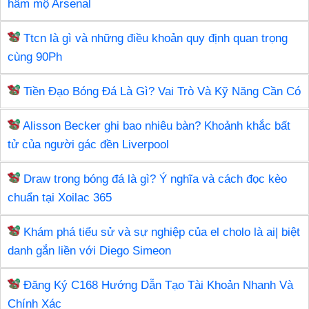
hâm mộ Arsenal
Ttcn là gì và những điều khoản quy định quan trọng
cùng 90Ph
Tiền Đạo Bóng Đá Là Gì? Vai Trò Và Kỹ Năng Cần Có
Alisson Becker ghi bao nhiêu bàn? Khoảnh khắc bất
tử của người gác đền Liverpool
Draw trong bóng đá là gì? Ý nghĩa và cách đọc kèo
chuẩn tại Xoilac 365
Khám phá tiểu sử và sự nghiệp của el cholo là ai| biệt
danh gắn liền với Diego Simeon
Đăng Ký C168 Hướng Dẫn Tạo Tài Khoản Nhanh Và
Chính Xác