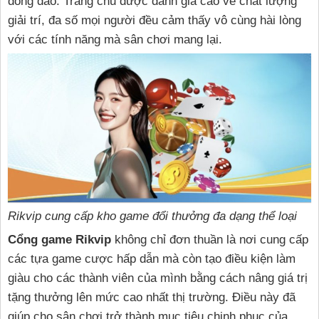
đông đảo. Trang chủ được đánh giá cao về chất lượng
giải trí, đa số mọi người đều cảm thấy vô cùng hài lòng
với các tính năng mà sân chơi mang lại.
Rikvip cung cấp kho game đổi thưởng đa dạng thể loại
Cổng game Rikvip
không chỉ đơn thuần là nơi cung cấp
các tựa game cược hấp dẫn mà còn tạo điều kiện làm
giàu cho các thành viên của mình bằng cách nâng giá trị
tặng thưởng lên mức cao nhất thị trường. Điều này đã
giúp cho sân chơi trở thành mục tiêu chinh phục của