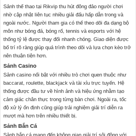
Sảnh thể thao tại Rikvip thu hút đông đảo người chơi
nhờ cập nhật liên tục nhiều giải đấu hấp dẫn trong và
ngoài nước. Người tham gia có thể theo dõi đa dạng bộ
môn như bóng đá, bóng rổ, tennis và esports với hệ
thống tỷ lệ được thay đổi nhanh chóng. Giao diện được
bố trí rõ ràng giúp quá trình theo dõi và lựa chọn kèo trở
nên thuận tiện hơn.
Sảnh Casino
Sảnh casino nổi bật với nhiều trò chơi quen thuộc như
baccarat, roulette, blackjack và tài xỉu trực tuyến. Hệ
thống được đầu tư về hình ảnh và hiệu ứng nhằm tạo
cảm giác chân thực trong từng bàn chơi. Ngoài ra, tốc
độ xử lý ổn định cũng giúp trải nghiệm giải trí diễn ra
mượt mà hơn trên nhiều thiết bị.
Sảnh Bắn Cá
Sảnh bắn cá mang đến không gian giải trí sôi động với