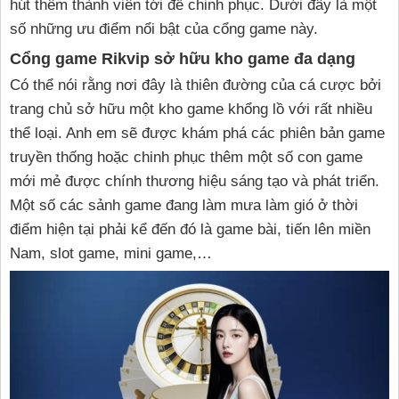
hút thêm thành viên tới để chinh phục. Dưới đây là một
số những ưu điểm nổi bật của cổng game này.
Cổng game Rikvip sở hữu kho game đa dạng
Có thể nói rằng nơi đây là thiên đường của cá cược bởi
trang chủ sở hữu một kho game khổng lồ với rất nhiều
thể loại. Anh em sẽ được khám phá các phiên bản game
truyền thống hoặc chinh phục thêm một số con game
mới mẻ được chính thương hiệu sáng tạo và phát triển.
Một số các sảnh game đang làm mưa làm gió ở thời
điểm hiện tại phải kể đến đó là game bài, tiến lên miền
Nam, slot game, mini game,…