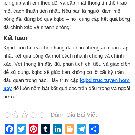
ích giúp anh em theo dõi và cập nhật thông tin thể thao
một cách thuận tiện nhất. Nếu bạn là người đam mê
bóng đá, đừng bỏ qua kqbd – nơi cung cấp kết quả bóng
đá chính xác và nhanh chóng!
Kết luận
Kqbd luôn là lựa chọn hàng đầu cho những ai muốn cập
nhật kết quả bóng đá một cách nhanh chóng và chính
xác. Với thông tin đầy đủ, phân tích chi tiết, và giao diện
dễ sử dụng, kqbd sẽ giúp bạn không bỏ lỡ bất kỳ trận
đấu quan trọng nào. Hãy truy cập
kqbd truc tuyen hom
nay
để luôn nắm bắt kết quả các trận đấu trong và ngoài
nước!
Đánh Giá Bài Viết
F
T
Pi
T
Li
Bl
T
S