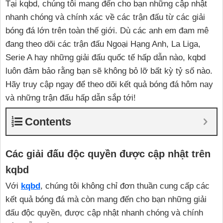
Tại kqbd, chúng tôi mang đến cho bạn những cập nhật
nhanh chóng và chính xác về các trận đấu từ các giải
bóng đá lớn trên toàn thế giới. Dù các anh em đam mê
đang theo dõi các trận đấu Ngoại Hạng Anh, La Liga,
Serie A hay những giải đấu quốc tế hấp dẫn nào, kqbd
luôn đảm bảo rằng bạn sẽ không bỏ lỡ bất kỳ tỷ số nào.
Hãy truy cập ngay để theo dõi kết quả bóng đá hôm nay
và những trận đấu hấp dẫn sắp tới!
Contents
Các giải đấu độc quyền được cập nhật trên
kqbd
Với
kqbd
, chúng tôi không chỉ đơn thuần cung cấp các
kết quả bóng đá mà còn mang đến cho bạn những giải
đấu độc quyền, được cập nhật nhanh chóng và chính