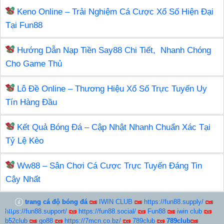
Keno Online – Trải Nghiệm Cá Cược Xổ Số Hiện Đại
Tại Fun88
Hướng Dẫn Nạp Tiền Say88 Chi Tiết, Nhanh Chóng
Cho Game Thủ
Lô Đề Online – Thương Hiệu Xổ Số Trực Tuyến Uy
Tín Hàng Đầu
Kết Quả Bóng Đá – Cập Nhật Nhanh Chuẩn Xác Tại
Tỷ Lệ Kèo
Ww88 – Sân Chơi Cá Cược Trực Tuyến Đáng Tin
Cậy Nhất
trang cá độ bóng đá
IWIN CLUB
https://fun88.supply/
https://fun88.support/
https://fun88.social/
Fun88
iwin club
b52club
go88
https://7mcn.co.bz/
789club
789club