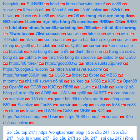
bongdalu
SUNWIN
kqbd
https://sunwinn.team/
go88
sunwin
Kèo nhà cái
Kèo nhà cái
Lô đề online
b52club
LLwin
LLwin
Jun88
78win
O8
trang cá cược bóng đá
B52club
LLwin
trực tiếp bóng đá socolive
RR88
O8
RR88
hitclub
https://open88.marketing/
789bet
nổ hũ đổi thưởng
78win.love
78win.soccer
sun win
hitclub
iwin
iwin
789 club
rik vip
keo nha cai
game bài đổi thưởng
sun win
rik vip
go88
hit club
b52
QS88
sunwin
kèo nhà cái 5
b52club
kèo bóng đá
lô đề
đánh đề online
trang cá cược
bóng đá
cakhia tv
trực tiếp bóng đá socolive
xoilac tv
QS88
https://o8.forex/
https://good88.tw/
https://suntzu.jp.net/
https://zupoguu2.ru.com/
https://arenasvet.eu.com/
https://stream360.in.net/
UU88
8xbet
8xbet
MB66
mitomtv
nhà cái sunwin nổ hũ
soi kèo
NK88
KJC
Open88
Open88
GG88
KJC
RR88
LLwin
LLwin
xem tỷ số
bóng đá trực tiếp
AO88
LLWIN
go88
8XBET
keo nha cai
socolive
789 club
game bài đổi thưởng uy tín
cổng game
B52
Socolive
Fun88
sunwin
rikvip
rikvip
lc88
ea88
okfun
kuwin
LLWIN
Go88
MB66
KJC
https://uu88a.ae.org/
LLwin
https://tr88.us.org/
sunwin
Kèo
nhà cái online
Soi cầu top 247
|
https://rongbachkim.blog/
|
Soi cầu 247
|
Soi cầu
247
|
Nuôi lô khung 247
|
Soi cầu 247
|
soi cầu 247
|
soi cau 247
|
rồng