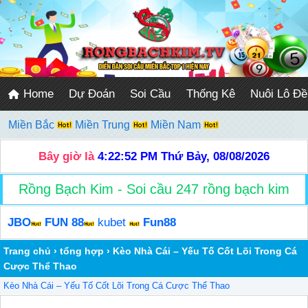
Home
Dự Đoán
Soi Cầu
Thống Kê
Nuôi Lô Đề
Miền Bắc
Miền Trung
Miền Nam
Bây giờ là
4:22:52 PM
Thứ Bảy, 08/08/2026
Rồng Bạch Kim - Soi cầu 247 rồng bạch kim
JBO
FUN 88
kubet
Fun88
Trang chủ
›
tổng hợp
›
Kèo Nhà Cái – Yếu Tố Cốt Lõi Trong Cá
Cược Thể Thao
Kèo Nhà Cái – Yếu Tố Cốt Lõi Trong Cá Cược Thể Thao