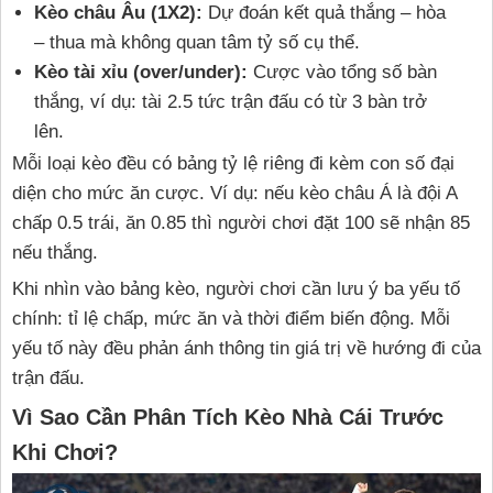
Kèo châu Âu (1X2):
Dự đoán kết quả thắng – hòa
– thua mà không quan tâm tỷ số cụ thể.
Kèo tài xỉu (over/under):
Cược vào tổng số bàn
thắng, ví dụ: tài 2.5 tức trận đấu có từ 3 bàn trở
lên.
Mỗi loại kèo đều có bảng tỷ lệ riêng đi kèm con số đại
diện cho mức ăn cược. Ví dụ: nếu kèo châu Á là đội A
chấp 0.5 trái, ăn 0.85 thì người chơi đặt 100 sẽ nhận 85
nếu thắng.
Khi nhìn vào bảng kèo, người chơi cần lưu ý ba yếu tố
chính: tỉ lệ chấp, mức ăn và thời điểm biến động. Mỗi
yếu tố này đều phản ánh thông tin giá trị về hướng đi của
trận đấu.
Vì Sao Cần Phân Tích Kèo Nhà Cái Trước
Khi Chơi?