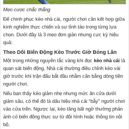
Mẹo cược chắc thắng
Để chinh phục kèo nhà cái, người chơi cần kết hợp giữa
kinh nghiệm thực chiến và sự tỉnh táo trong từng lựa
chọn. Dưới đây là 3 mẹo đơn giản nhưng cực kỳ hiệu
quả:
Theo Dõi Biến Động Kèo Trước Giờ Bóng Lăn
Một trong những nguyên tắc vàng khi đọc
kèo nhà cái
là
quan sát biến động. Nhà cái thường điều chỉnh kèo vài
giờ trước khi trận đấu bắt đầu nhằm cân bằng dòng tiền
người chơi.
Nếu bạn thấy kèo giảm nhẹ nhưng mức ăn cửa dưới
giảm sâu, có thể đó là dấu hiệu nhà cái “bẫy” người chơi
vào cửa trên. Ngược lại, kèo tăng bất ngờ thường phản
ánh có biến động thực sự từ đội hình hoặc thông tin nội
bộ.