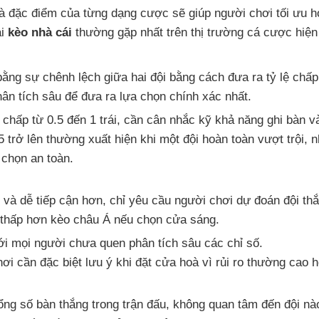
và đặc điểm của từng dạng cược sẽ giúp người chơi tối ưu h
ại
kèo nhà cái
thường gặp nhất trên thị trường cá cược hiện
ằng sự chênh lệch giữa hai đội bằng cách đưa ra tỷ lệ chấp
hân tích sâu để đưa ra lựa chọn chính xác nhất.
chấp từ 0.5 đến 1 trái, cần cân nhắc kỹ khả năng ghi bàn v
 trở lên thường xuất hiện khi một đội hoàn toàn vượt trội,
 chọn an toàn.
và dễ tiếp cận hơn, chỉ yêu cầu người chơi dự đoán đội thắ
ẽ thấp hơn kèo châu Á nếu chọn cửa sáng.
i mọi người chưa quen phân tích sâu các chỉ số.
ơi cần đặc biệt lưu ý khi đặt cửa hoà vì rủi ro thường cao 
ng số bàn thắng trong trận đấu, không quan tâm đến đội nà