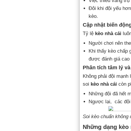
Việc thiếu vắng trụ
Đôi khi đội yếu hơn
kèo.
Cập nhật biến động
Tỷ lệ
kèo nhà cái
luôn
Người chơi nên theo
Khi thấy kèo chấp g
được đánh giá cao 
Phân tích tâm lý và
Không phải đội mạnh l
soi
kèo nhà cái
còn ph
Những đội đã hết m
Ngược lại, các đội 
Soi kèo chuẩn không 
Những dạng kèo n