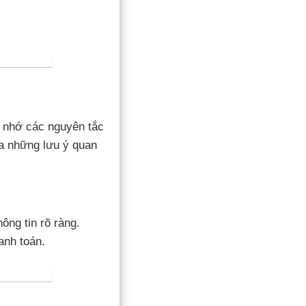
i nhớ các nguyên tắc
a những lưu ý quan
ông tin rõ ràng.
anh toán.