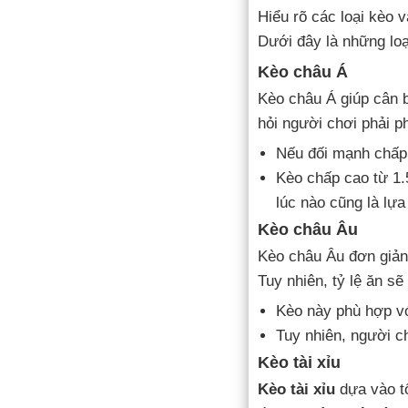
Hiểu rõ các loại kèo 
Dưới đây là những lo
Kèo châu Á
Kèo châu Á giúp cân b
hỏi người chơi phải p
Nếu đối mạnh chấp 
Kèo chấp cao từ 1.5
lúc nào cũng là lựa
Kèo châu Âu
Kèo châu Âu đơn giản 
Tuy nhiên, tỷ lệ ăn s
Kèo này phù hợp vớ
Tuy nhiên, người ch
Kèo tài xỉu
Kèo tài xỉu
dựa vào tổ