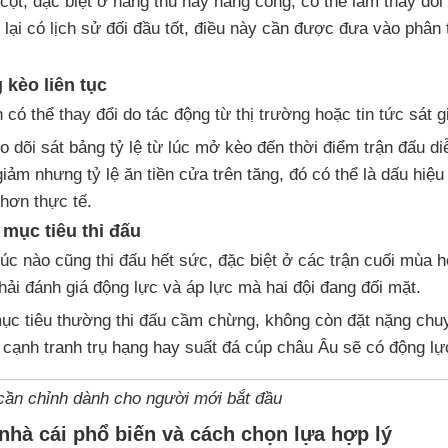
 cột, đặc biệt ở hàng thủ hay hàng công, có thể làm thay đổi
 lại có lịch sử đối đầu tốt, điều này cần được đưa vào phân 
 kèo liên tục
 có thể thay đổi do tác động từ thị trường hoặc tin tức sát g
 dõi sát bảng tỷ lệ từ lúc mở kèo đến thời điểm trận đấu di
iảm nhưng tỷ lệ ăn tiền cửa trên tăng, đó có thể là dấu hiệ
hơn thực tế.
 mục tiêu thi đấu
úc nào cũng thi đấu hết sức, đặc biệt ở các trận cuối mùa 
ải đánh giá động lực và áp lực mà hai đội đang đối mặt.
ục tiêu thường thi đấu cầm chừng, không còn đặt nặng chuy
cạnh tranh trụ hạng hay suất đá cúp châu Âu sẽ có động lực
cần chỉnh dành cho người mới bắt đầu
hà cái phổ biến và cách chọn lựa hợp lý