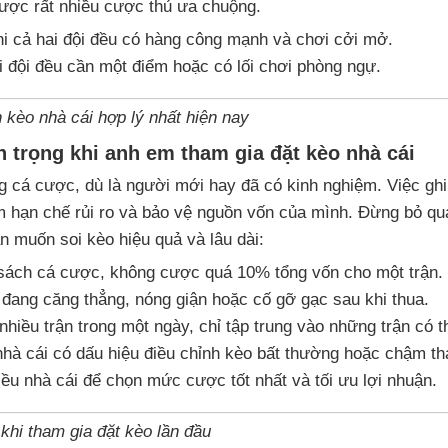
ược rất nhiều cược thủ ưa chuộng.
hi cả hai đội đều có hàng công mạnh và chơi cởi mở.
i đội đều cần một điểm hoặc có lối chơi phòng ngự.
kèo nhà cái hợp lý nhất hiện nay
 trọng khi anh em tham gia đặt kèo nhà cái
ng cá cược, dù là người mới hay đã có kinh nghiệm. Việc gh
m hạn chế rủi ro và bảo vệ nguồn vốn của mình. Đừng bỏ qu
n muốn soi kèo hiệu quả và lâu dài:
sách cá cược, không cược quá 10% tổng vốn cho một trận.
 đang căng thẳng, nóng giận hoặc cố gỡ gạc sau khi thua.
hiều trận trong một ngày, chỉ tập trung vào những trận có th
nhà cái có dấu hiệu điều chỉnh kèo bất thường hoặc chậm th
iều nhà cái để chọn mức cược tốt nhất và tối ưu lợi nhuận.
khi tham gia đặt kèo lần đầu