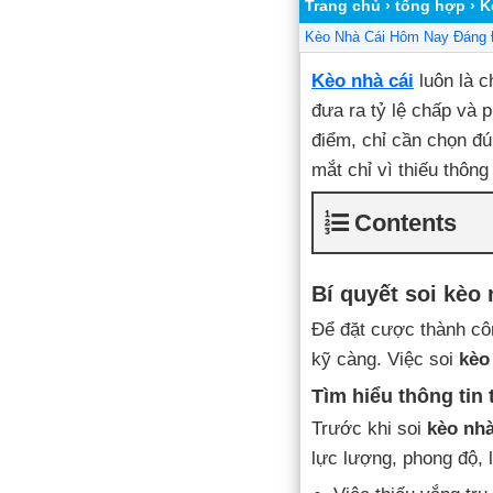
Trang chủ
›
tổng hợp
›
K
Kèo Nhà Cái Hôm Nay Đáng 
Kèo nhà cái
luôn là c
đưa ra tỷ lệ chấp và p
điểm, chỉ cần chọn đú
mắt chỉ vì thiếu thông 
Contents
Bí quyết soi kèo
Để đặt cược thành cô
kỹ càng. Việc soi
kèo
Tìm hiểu thông tin
Trước khi soi
kèo nhà
lực lượng, phong độ, l