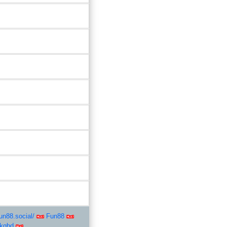
fun88.social/
Fun88
kqbd