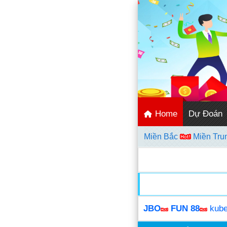
Home
Dự Đoán
Miền Bắc
Miền Tr
JBO
FUN 88
kube