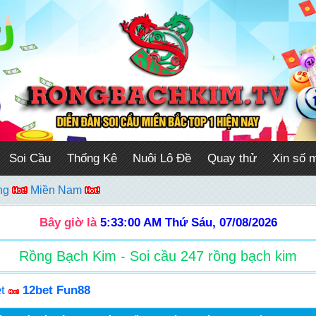
Soi Cầu
Thống Kê
Nuôi Lô Đề
Quay thử
Xin số 
ung
Miền Nam
Bây giờ là
5:33:01 AM
Thứ Sáu, 07/08/2026
Rồng Bạch Kim - Soi cầu 247 rồng bạch kim
t
12bet
Fun88