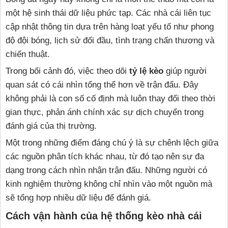
một hệ sinh thái dữ liệu phức tạp. Các nhà cái liên tục
cập nhật thông tin dựa trên hàng loạt yếu tố như phong
độ đội bóng, lịch sử đối đầu, tình trạng chấn thương và
chiến thuật.
Trong bối cảnh đó, việc theo dõi
tỷ lệ kèo
giúp người
quan sát có cái nhìn tổng thể hơn về trận đấu. Đây
không phải là con số cố định mà luôn thay đổi theo thời
gian thực, phản ánh chính xác sự dịch chuyển trong
đánh giá của thị trường.
Một trong những điểm đáng chú ý là sự chênh lệch giữa
các nguồn phân tích khác nhau, từ đó tạo nên sự đa
dạng trong cách nhìn nhận trận đấu. Những người có
kinh nghiệm thường không chỉ nhìn vào một nguồn mà
sẽ tổng hợp nhiều dữ liệu để đánh giá.
Cách vận hành của hệ thống kèo nhà cái