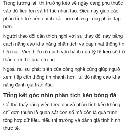
Trong tương lai, thị trường kèo sẽ ngày càng phụ thuộc
vào dữ liệu lớn và trí tuệ nhân tạo. Điều này giúp các
phân tích trở nên chính xác hơn nhưng cũng phức tạp
hơn.
Người theo dõi cần thích nghi với sự thay đổi này bằng
cách nâng cao khả năng phân tích và cập nhật thông tin
liên tục. Việc hiểu rõ cách vận hành của
tỷ lệ kèo
sẽ trở
thành lợi thế quan trọng.
Ngoài ra, sự phát triển của công nghệ cũng giúp người
xem tiếp cận thông tin nhanh hơn, từ đó nâng cao khả
năng đánh giá trận đấu.
Tổng kết góc nhìn phân tích kèo bóng đá
Có thể thấy rằng việc theo dõi và phân tích kèo không
chỉ đơn thuần là quan sát con số mà còn là quá trình
tổng hợp dữ liệu, hiểu thị trường và đánh giá tình hình
thực tế.