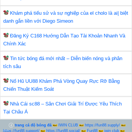
Khám phá tiểu sử và sự nghiệp của el cholo là ai| biệt
danh gắn liền với Diego Simeon
Đăng Ký C168 Hướng Dẫn Tạo Tài Khoản Nhanh Và
Chính Xác
Tin tức bóng đá mới nhất – Diễn biến nóng và phân
tích sâu
Nổ Hũ UU88 Khám Phá Vòng Quay Rực Rỡ Bằng
Chiến Thuật Kiểm Soát
Nhà Cái sc88 – Sân Chơi Giải Trí Được Yêu Thích
Tại Châu Á
trang cá độ bóng đá
IWIN CLUB
https://fun88.supply/
https://fun88.support/
https://fun88.social/
Fun88
iwin club