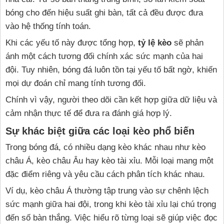
bóng cho đến hiệu suất ghi bàn, tất cả đều được đưa
vào hệ thống tính toán.
Khi các yếu tố này được tổng hợp,
tỷ lệ kèo
sẽ phản
ánh một cách tương đối chính xác sức mạnh của hai
đội. Tuy nhiên, bóng đá luôn tồn tại yếu tố bất ngờ, khiến
mọi dự đoán chỉ mang tính tương đối.
Chính vì vậy, người theo dõi cần kết hợp giữa dữ liệu và
cảm nhận thực tế để đưa ra đánh giá hợp lý.
Sự khác biệt giữa các loại kèo phổ biến
Trong bóng đá, có nhiều dạng kèo khác nhau như kèo
châu Á, kèo châu Âu hay kèo tài xỉu. Mỗi loại mang một
đặc điểm riêng và yêu cầu cách phân tích khác nhau.
Ví dụ, kèo châu Á thường tập trung vào sự chênh lệch
sức mạnh giữa hai đội, trong khi kèo tài xỉu lại chú trọng
đến số bàn thắng. Việc hiểu rõ từng loại sẽ giúp việc đọc