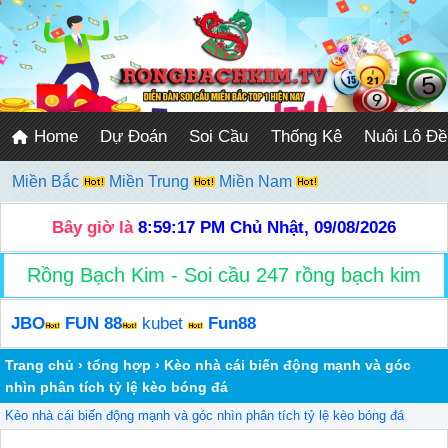
Home
Dự Đoán
Soi Cầu
Thống Kê
Nuôi Lô Đề
Miền Bắc
Miền Trung
Miền Nam
Bây giờ là
8:59:18 PM
Chủ Nhật, 09/08/2026
Rồng Bạch Kim - Soi cầu 247 rồng bạch kim
JBO
FUN 88
kubet
Fun88
Trang chủ
›
tổng hợp
›
Kèo nhà cái biến động mạnh và góc
nhìn phân tích tỷ lệ kèo bóng đá
Kèo nhà cái biến động mạnh và góc nhìn phân tích tỷ lệ kèo bóng đá