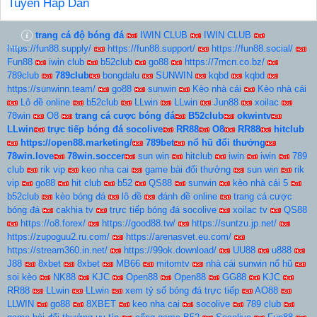
Tuyến Hấp Dẫn
trang cá độ bóng đá
IWIN CLUB
IWIN CLUB
https://fun88.supply/
https://fun88.support/
https://fun88.social/
Fun88
iwin club
b52club
go88
https://7mcn.co.bz/
789club
789club
bongdalu
SUNWIN
kqbd
kqbd
https://sunwinn.team/
go88
sunwin
Kèo nhà cái
Kèo nhà cái
Lô đề online
b52club
LLwin
LLwin
Jun88
xoilac
78win
O8
trang cá cược bóng đá
B52club
okwintv
LLwin
trực tiếp bóng đá socolive
RR88
O8
RR88
hitclub
https://open88.marketing/
789bet
nổ hũ đổi thưởng
78win.love
78win.soccer
sun win
hitclub
iwin
iwin
789
club
rik vip
keo nha cai
game bài đổi thưởng
sun win
rik
vip
go88
hit club
b52
QS88
sunwin
kèo nhà cái 5
b52club
kèo bóng đá
lô đề
đánh đề online
trang cá cược
bóng đá
cakhia tv
trực tiếp bóng đá socolive
xoilac tv
QS88
https://o8.forex/
https://good88.tw/
https://suntzu.jp.net/
https://zupoguu2.ru.com/
https://arenasvet.eu.com/
https://stream360.in.net/
https://99ok.download/
UU88
u888
J88
8xbet
8xbet
MB66
mitomtv
nhà cái sunwin nổ hũ
soi kèo
NK88
KJC
Open88
Open88
GG88
KJC
RR88
LLwin
LLwin
xem tỷ số bóng đá trực tiếp
AO88
LLWIN
go88
8XBET
keo nha cai
socolive
789 club