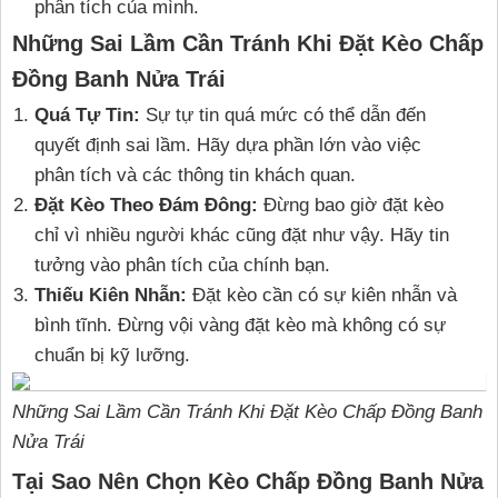
phân tích của mình.
Những Sai Lầm Cần Tránh Khi Đặt Kèo Chấp
Đồng Banh Nửa Trái
Quá Tự Tin:
Sự tự tin quá mức có thể dẫn đến
quyết định sai lầm. Hãy dựa phần lớn vào việc
phân tích và các thông tin khách quan.
Đặt Kèo Theo Đám Đông:
Đừng bao giờ đặt kèo
chỉ vì nhiều người khác cũng đặt như vậy. Hãy tin
tưởng vào phân tích của chính bạn.
Thiếu Kiên Nhẫn:
Đặt kèo cần có sự kiên nhẫn và
bình tĩnh. Đừng vội vàng đặt kèo mà không có sự
chuẩn bị kỹ lưỡng.
Những Sai Lầm Cần Tránh Khi Đặt Kèo Chấp Đồng Banh
Nửa Trái
Tại Sao Nên Chọn Kèo Chấp Đồng Banh Nửa