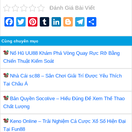
Đánh Giá Bài Viết
F
T
Pi
T
Li
Bl
T
S
a
wi
nt
u
n
o
el
h
c
tt
er
m
k
g
e
ar
Cùng chuyên mục
e
er
e
bl
e
g
gr
e
Nổ Hũ UU88 Khám Phá Vòng Quay Rực Rỡ Bằng
b
st
r
dI
er
a
Chiến Thuật Kiểm Soát
o
n
m
Nhà Cái sc88 – Sân Chơi Giải Trí Được Yêu Thích
o
Tại Châu Á
k
Bản Quyền Socolive – Hiểu Đúng Để Xem Thể Thao
Chất Lượng
Keno Online – Trải Nghiệm Cá Cược Xổ Số Hiện Đại
Tại Fun88