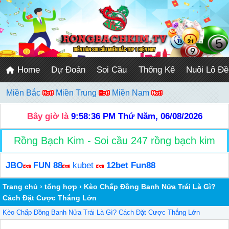
Home
Dự Đoán
Soi Cầu
Thống Kê
Nuôi Lô Đề
Miền Bắc
Miền Trung
Miền Nam
Bây giờ là
9:58:36 PM
Thứ Năm, 06/08/2026
Rồng Bạch Kim - Soi cầu 247 rồng bạch kim
JBO
FUN 88
kubet
12bet
Fun88
Trang chủ
›
tổng hợp
›
Kèo Chấp Đồng Banh Nửa Trái Là Gì?
Cách Đặt Cược Thắng Lớn
Kèo Chấp Đồng Banh Nửa Trái Là Gì? Cách Đặt Cược Thắng Lớn