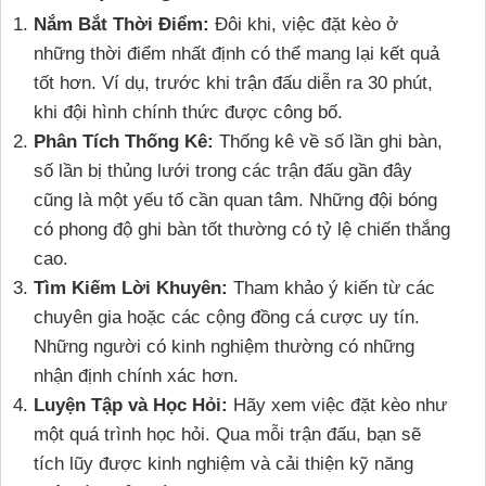
Nắm Bắt Thời Điểm:
Đôi khi, việc đặt kèo ở
những thời điểm nhất định có thể mang lại kết quả
tốt hơn. Ví dụ, trước khi trận đấu diễn ra 30 phút,
khi đội hình chính thức được công bố.
Phân Tích Thống Kê:
Thống kê về số lần ghi bàn,
số lần bị thủng lưới trong các trận đấu gần đây
cũng là một yếu tố cần quan tâm. Những đội bóng
có phong độ ghi bàn tốt thường có tỷ lệ chiến thắng
cao.
Tìm Kiếm Lời Khuyên:
Tham khảo ý kiến từ các
chuyên gia hoặc các cộng đồng cá cược uy tín.
Những người có kinh nghiệm thường có những
nhận định chính xác hơn.
Luyện Tập và Học Hỏi:
Hãy xem việc đặt kèo như
một quá trình học hỏi. Qua mỗi trận đấu, bạn sẽ
tích lũy được kinh nghiệm và cải thiện kỹ năng