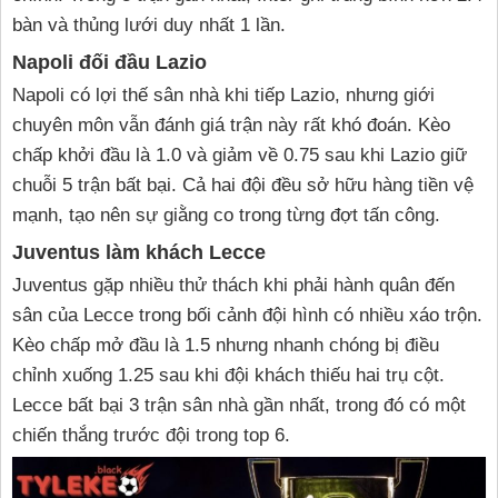
bàn và thủng lưới duy nhất 1 lần.
Napoli đối đầu Lazio
Napoli có lợi thế sân nhà khi tiếp Lazio, nhưng giới
chuyên môn vẫn đánh giá trận này rất khó đoán. Kèo
chấp khởi đầu là 1.0 và giảm về 0.75 sau khi Lazio giữ
chuỗi 5 trận bất bại. Cả hai đội đều sở hữu hàng tiền vệ
mạnh, tạo nên sự giằng co trong từng đợt tấn công.
Juventus làm khách Lecce
Juventus gặp nhiều thử thách khi phải hành quân đến
sân của Lecce trong bối cảnh đội hình có nhiều xáo trộn.
Kèo chấp mở đầu là 1.5 nhưng nhanh chóng bị điều
chỉnh xuống 1.25 sau khi đội khách thiếu hai trụ cột.
Lecce bất bại 3 trận sân nhà gần nhất, trong đó có một
chiến thắng trước đội trong top 6.