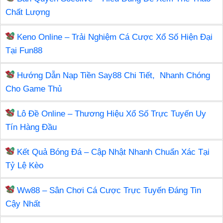
Chất Lượng
Keno Online – Trải Nghiệm Cá Cược Xổ Số Hiện Đại
Tại Fun88
Hướng Dẫn Nạp Tiền Say88 Chi Tiết, Nhanh Chóng
Cho Game Thủ
Lô Đề Online – Thương Hiệu Xổ Số Trực Tuyến Uy
Tín Hàng Đầu
Kết Quả Bóng Đá – Cập Nhật Nhanh Chuẩn Xác Tại
Tỷ Lệ Kèo
Ww88 – Sân Chơi Cá Cược Trực Tuyến Đáng Tin
Cậy Nhất