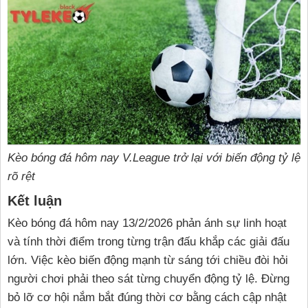
Kèo bóng đá hôm nay V.League trở lại với biến động tỷ lệ
rõ rệt
Kết luận
Kèo bóng đá hôm nay 13/2/2026 phản ánh sự linh hoạt
và tính thời điểm trong từng trận đấu khắp các giải đấu
lớn. Việc kèo biến động mạnh từ sáng tới chiều đòi hỏi
người chơi phải theo sát từng chuyển động tỷ lệ. Đừng
bỏ lỡ cơ hội nắm bắt đúng thời cơ bằng cách cập nhật