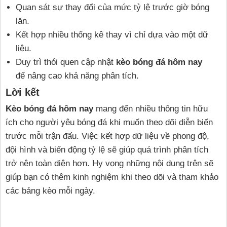
Quan sát sự thay đổi của mức tỷ lệ trước giờ bóng
lăn.
Kết hợp nhiều thống kê thay vì chỉ dựa vào một dữ
liệu.
Duy trì thói quen cập nhật
kèo bóng đá hôm nay
để nâng cao khả năng phân tích.
Lời kết
Kèo bóng đá hôm nay
mang đến nhiều thông tin hữu
ích cho người yêu bóng đá khi muốn theo dõi diễn biến
trước mỗi trận đấu. Việc kết hợp dữ liệu về phong độ,
đội hình và biến động tỷ lệ sẽ giúp quá trình phân tích
trở nên toàn diện hơn. Hy vọng những nội dung trên sẽ
giúp bạn có thêm kinh nghiệm khi theo dõi và tham khảo
các bảng kèo mỗi ngày.