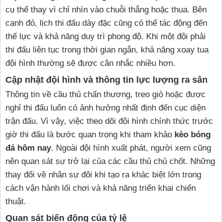
cụ thể thay vì chỉ nhìn vào chuỗi thắng hoặc thua. Bên
cạnh đó, lịch thi đấu dày đặc cũng có thể tác động đến
thể lực và khả năng duy trì phong độ. Khi một đội phải
thi đấu liên tục trong thời gian ngắn, khả năng xoay tua
đội hình thường sẽ được cân nhắc nhiều hơn.
Cập nhật đội hình và thông tin lực lượng ra sân
Thông tin về cầu thủ chấn thương, treo giò hoặc được
nghỉ thi đấu luôn có ảnh hưởng nhất định đến cục diện
trận đấu. Vì vậy, việc theo dõi đội hình chính thức trước
giờ thi đấu là bước quan trọng khi tham khảo
kèo bóng
đá hôm nay
. Ngoài đội hình xuất phát, người xem cũng
nên quan sát sự trở lại của các cầu thủ chủ chốt. Những
thay đổi về nhân sự đôi khi tạo ra khác biệt lớn trong
cách vận hành lối chơi và khả năng triển khai chiến
thuật.
Quan sát biến động của tỷ lệ