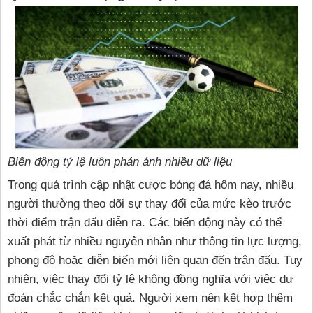
Biến động tỷ lệ luôn phản ánh nhiều dữ liệu
Trong quá trình cập nhật cược bóng đá hôm nay, nhiều
người thường theo dõi sự thay đổi của mức kèo trước
thời điểm trận đấu diễn ra. Các biến động này có thể
xuất phát từ nhiều nguyên nhân như thông tin lực lượng,
phong độ hoặc diễn biến mới liên quan đến trận đấu. Tuy
nhiên, việc thay đổi tỷ lệ không đồng nghĩa với việc dự
đoán chắc chắn kết quả. Người xem nên kết hợp thêm