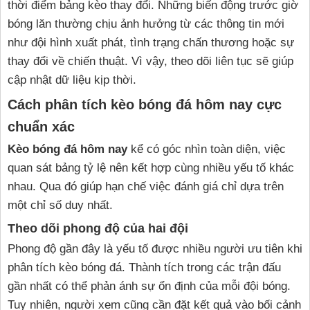
thời điểm bảng kèo thay đổi. Những biến động trước giờ
bóng lăn thường chịu ảnh hưởng từ các thông tin mới
như đội hình xuất phát, tình trạng chấn thương hoặc sự
thay đổi về chiến thuật. Vì vậy, theo dõi liên tục sẽ giúp
cập nhật dữ liệu kịp thời.
Cách phân tích kèo bóng đá hôm nay cực
chuẩn xác
Kèo bóng đá hôm nay
kể có góc nhìn toàn diện, việc
quan sát bảng tỷ lệ nên kết hợp cùng nhiều yếu tố khác
nhau. Qua đó giúp hạn chế việc đánh giá chỉ dựa trên
một chỉ số duy nhất.
Theo dõi phong độ của hai đội
Phong độ gần đây là yếu tố được nhiều người ưu tiên khi
phân tích kèo bóng đá. Thành tích trong các trận đấu
gần nhất có thể phản ánh sự ổn định của mỗi đội bóng.
Tuy nhiên, người xem cũng cần đặt kết quả vào bối cảnh