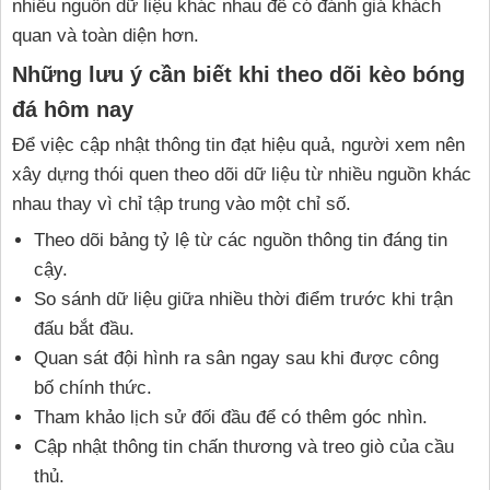
nhiều nguồn dữ liệu khác nhau để có đánh giá khách
quan và toàn diện hơn.
Những lưu ý cần biết khi theo dõi kèo bóng
đá hôm nay
Để việc cập nhật thông tin đạt hiệu quả, người xem nên
xây dựng thói quen theo dõi dữ liệu từ nhiều nguồn khác
nhau thay vì chỉ tập trung vào một chỉ số.
Theo dõi bảng tỷ lệ từ các nguồn thông tin đáng tin
cậy.
So sánh dữ liệu giữa nhiều thời điểm trước khi trận
đấu bắt đầu.
Quan sát đội hình ra sân ngay sau khi được công
bố chính thức.
Tham khảo lịch sử đối đầu để có thêm góc nhìn.
Cập nhật thông tin chấn thương và treo giò của cầu
thủ.