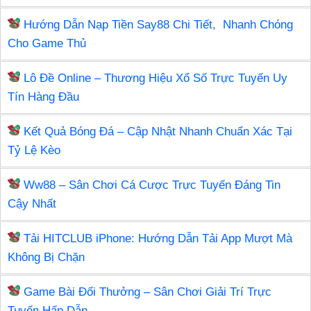
Hướng Dẫn Nạp Tiền Say88 Chi Tiết, Nhanh Chóng
Cho Game Thủ
Lô Đề Online – Thương Hiệu Xổ Số Trực Tuyến Uy
Tín Hàng Đầu
Kết Quả Bóng Đá – Cập Nhật Nhanh Chuẩn Xác Tại
Tỷ Lệ Kèo
Ww88 – Sân Chơi Cá Cược Trực Tuyến Đáng Tin
Cậy Nhất
Tải HITCLUB iPhone: Hướng Dẫn Tải App Mượt Mà
Không Bị Chặn
Game Bài Đổi Thưởng – Sân Chơi Giải Trí Trực
Tuyến Hấp Dẫn