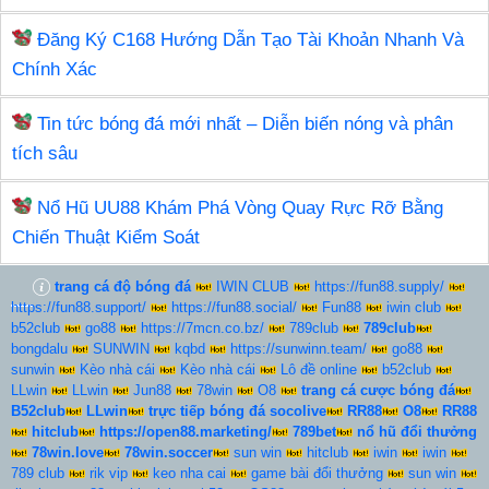
Đăng Ký C168 Hướng Dẫn Tạo Tài Khoản Nhanh Và
Chính Xác
Tin tức bóng đá mới nhất – Diễn biến nóng và phân
tích sâu
Nổ Hũ UU88 Khám Phá Vòng Quay Rực Rỡ Bằng
Chiến Thuật Kiểm Soát
trang cá độ bóng đá
IWIN CLUB
https://fun88.supply/
https://fun88.support/
https://fun88.social/
Fun88
iwin club
b52club
go88
https://7mcn.co.bz/
789club
789club
bongdalu
SUNWIN
kqbd
https://sunwinn.team/
go88
sunwin
Kèo nhà cái
Kèo nhà cái
Lô đề online
b52club
LLwin
LLwin
Jun88
78win
O8
trang cá cược bóng đá
B52club
LLwin
trực tiếp bóng đá socolive
RR88
O8
RR88
hitclub
https://open88.marketing/
789bet
nổ hũ đổi thưởng
78win.love
78win.soccer
sun win
hitclub
iwin
iwin
789 club
rik vip
keo nha cai
game bài đổi thưởng
sun win