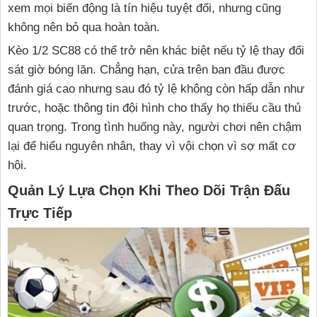
xem mọi biến động là tín hiệu tuyệt đối, nhưng cũng
không nên bỏ qua hoàn toàn.
Kèo 1/2 SC88 có thể trở nên khác biệt nếu tỷ lệ thay đổi
sát giờ bóng lăn. Chẳng hạn, cửa trên ban đầu được
đánh giá cao nhưng sau đó tỷ lệ không còn hấp dẫn như
trước, hoặc thông tin đội hình cho thấy họ thiếu cầu thủ
quan trọng. Trong tình huống này, người chơi nên chậm
lại để hiểu nguyên nhân, thay vì vội chọn vì sợ mất cơ
hội.
Quản Lý Lựa Chọn Khi Theo Dõi Trận Đấu
Trực Tiếp