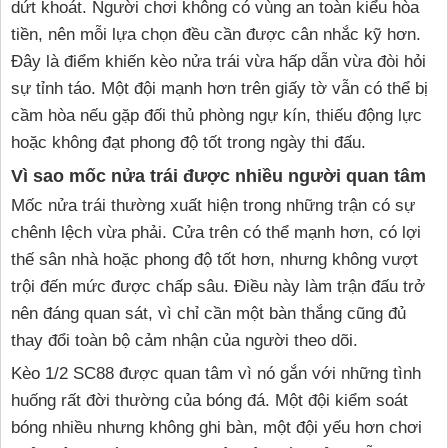
dứt khoát. Người chơi không có vùng an toàn kiểu hòa
tiền, nên mỗi lựa chọn đều cần được cân nhắc kỹ hơn.
Đây là điểm khiến kèo nửa trái vừa hấp dẫn vừa đòi hỏi
sự tỉnh táo. Một đội mạnh hơn trên giấy tờ vẫn có thể bị
cầm hòa nếu gặp đối thủ phòng ngự kín, thiếu động lực
hoặc không đạt phong độ tốt trong ngày thi đấu.
Vì sao mốc nửa trái được nhiều người quan tâm
Mốc nửa trái thường xuất hiện trong những trận có sự
chênh lệch vừa phải. Cửa trên có thể mạnh hơn, có lợi
thế sân nhà hoặc phong độ tốt hơn, nhưng không vượt
trội đến mức được chấp sâu. Điều này làm trận đấu trở
nên đáng quan sát, vì chỉ cần một bàn thắng cũng đủ
thay đổi toàn bộ cảm nhận của người theo dõi.
Kèo 1/2 SC88 được quan tâm vì nó gắn với những tình
huống rất đời thường của bóng đá. Một đội kiểm soát
bóng nhiều nhưng không ghi bàn, một đội yếu hơn chơi