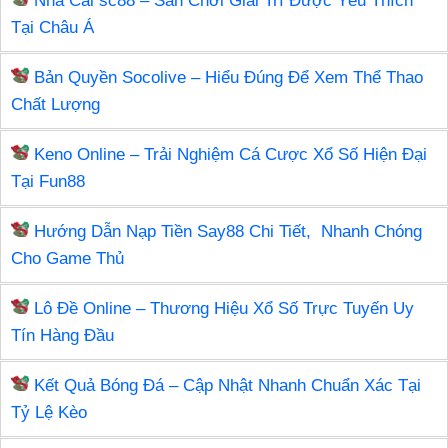
Nhà Cái sc88 – Sân Chơi Giải Trí Được Yêu Thích
o
Tại Châu Á
k
Bản Quyền Socolive – Hiểu Đúng Để Xem Thể Thao
Chất Lượng
Keno Online – Trải Nghiệm Cá Cược Xổ Số Hiện Đại
Tại Fun88
Hướng Dẫn Nạp Tiền Say88 Chi Tiết, Nhanh Chóng
Cho Game Thủ
Lô Đề Online – Thương Hiệu Xổ Số Trực Tuyến Uy
Tín Hàng Đầu
Kết Quả Bóng Đá – Cập Nhật Nhanh Chuẩn Xác Tại
Tỷ Lệ Kèo