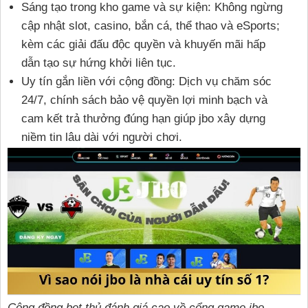
Sáng tạo trong kho game và sự kiện: Không ngừng
cập nhật slot, casino, bắn cá, thể thao và eSports;
kèm các giải đấu độc quyền và khuyến mãi hấp
dẫn tạo sự hứng khởi liên tục.
Uy tín gắn liền với cộng đồng: Dịch vụ chăm sóc
24/7, chính sách bảo vệ quyền lợi minh bạch và
cam kết trả thưởng đúng hạn giúp jbo xây dựng
niềm tin lâu dài với người chơi.
Cộng đồng bet thủ đánh giá cao về cổng game jbo