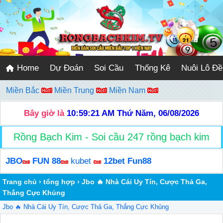
Home
Dự Đoán
Soi Cầu
Thống Kê
Nuôi Lô Đề
Miền Bắc
Miền Trung
Miền Nam
Bây giờ là
10:59:21 AM
Thứ Năm, 06/08/2026
Rồng Bạch Kim - Soi cầu 247 rồng bạch kim
JBO
FUN 88
kubet
12bet
Fun88
Trang chủ
›
tổng hợp
›
Jbo 🔥 Nhà Cái Uy Tín, Cược Thả Ga,
Thắng Cực Khủng
Jbo 🔥 Nhà Cái Uy Tín, Cược Thả Ga, Thắng Cực Khủng