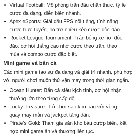
Virtual Football: Mô phỏng trận đấu chân thực, tỷ lệ
cược đa dạng, diễn biến nhanh.
Apex eSports: Giải đấu FPS nổi tiếng, tính năng
cược trực tuyến, hỗ trợ nhiều kèo cược độc đáo.
Rocket League Tournament: Trận bóng xe hơi độc
đáo, cơ hội thắng cao nhờ cược theo trận, theo
mùa và combo cược đặc biệt.
Mini game và bắn cá
Các mini game tạo sự đa dạng và giải trí nhanh, phù hợp
với người chơi muốn thử vận may trong thời gian ngắn.
Ocean Hunter: Bắn cá siêu kịch tính, cơ hội nhận
thưởng lớn theo từng cấp độ.
Lucky Treasure: Trò chơi săn kho báu với vòng
quay may mắn và jackpot tăng dần.
Pirate’s Gold: Tham gia săn kho báu cướp biển, kết
hợp mini game ẩn và thưởng liên tục.