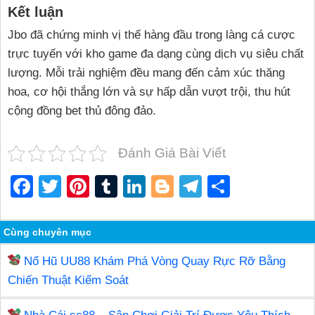
Kết luận
Jbo đã chứng minh vị thế hàng đầu trong làng cá cược
trực tuyến với kho game đa dạng cùng dịch vụ siêu chất
lượng. Mỗi trải nghiệm đều mang đến cảm xúc thăng
hoa, cơ hội thắng lớn và sự hấp dẫn vượt trội, thu hút
cộng đồng bet thủ đông đảo.
Đánh Giá Bài Viết
F
T
Pi
T
Li
Bl
T
S
a
wi
nt
u
n
o
el
h
c
tt
er
m
k
g
e
ar
Cùng chuyên mục
e
er
e
bl
e
g
gr
e
Nổ Hũ UU88 Khám Phá Vòng Quay Rực Rỡ Bằng
b
st
r
dI
er
a
Chiến Thuật Kiểm Soát
o
n
m