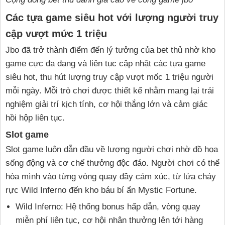
Các tựa game siêu hot với lượng người truy
cập vượt mức 1 triệu
Jbo đã trở thành điểm đến lý tưởng của bet thủ nhờ kho
game cực đa dạng và liên tục cập nhật các tựa game
siêu hot, thu hút lượng truy cập vượt mốc 1 triệu người
mỗi ngày. Mỗi trò chơi được thiết kế nhằm mang lại trải
nghiệm giải trí kịch tính, cơ hội thắng lớn và cảm giác
hồi hộp liên tục.
Slot game
Slot game luôn dẫn đầu về lượng người chơi nhờ đồ họa
sống động và cơ chế thưởng độc đáo. Người chơi có thể
hòa mình vào từng vòng quay đầy cảm xúc, từ lửa cháy
rực Wild Inferno đến kho báu bí ẩn Mystic Fortune.
Wild Inferno: Hệ thống bonus hấp dẫn, vòng quay
miễn phí liên tục, cơ hội nhân thưởng lên tới hàng