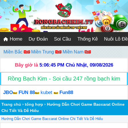
Home
Dự Đoán
Soi Cầu
Thống Kê
Nuôi Lô Đề
Miền Bắc
Miền Trung
Miền Nam
Bây giờ là
5:06:46 PM
Chủ Nhật, 09/08/2026
Rồng Bạch Kim - Soi cầu 247 rồng bạch kim
JBO
FUN 88
kubet
Fun88
Trang chủ
›
tổng hợp
›
Hướng Dẫn Chơi Game Baccarat Online
Chi Tiết Và Dễ Hiểu
Hướng Dẫn Chơi Game Baccarat Online Chi Tiết Và Dễ Hiểu