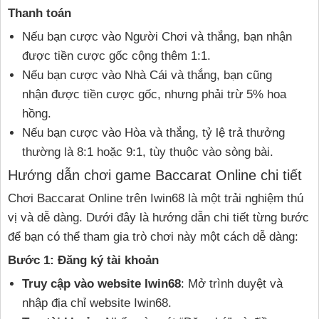
Thanh toán
Nếu bạn cược vào Người Chơi và thắng, bạn nhận
được tiền cược gốc cộng thêm 1:1.
Nếu bạn cược vào Nhà Cái và thắng, bạn cũng
nhận được tiền cược gốc, nhưng phải trừ 5% hoa
hồng.
Nếu bạn cược vào Hòa và thắng, tỷ lệ trả thưởng
thường là 8:1 hoặc 9:1, tùy thuộc vào sòng bài.
Hướng dẫn chơi game Baccarat Online chi tiết
Chơi Baccarat Online trên Iwin68 là một trải nghiệm thú
vị và dễ dàng. Dưới đây là hướng dẫn chi tiết từng bước
để bạn có thể tham gia trò chơi này một cách dễ dàng:
Bước 1: Đăng ký tài khoản
Truy cập vào website Iwin68
: Mở trình duyệt và
nhập địa chỉ website Iwin68.