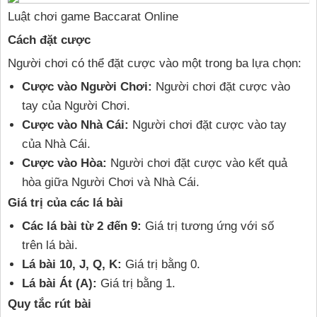
Luật chơi game Baccarat Online
Cách đặt cược
Người chơi có thể đặt cược vào một trong ba lựa chọn:
Cược vào Người Chơi:
Người chơi đặt cược vào
tay của Người Chơi.
Cược vào Nhà Cái:
Người chơi đặt cược vào tay
của Nhà Cái.
Cược vào Hòa:
Người chơi đặt cược vào kết quả
hòa giữa Người Chơi và Nhà Cái.
Giá trị của các lá bài
Các lá bài từ 2 đến 9:
Giá trị tương ứng với số
trên lá bài.
Lá bài 10, J, Q, K:
Giá trị bằng 0.
Lá bài Át (A):
Giá trị bằng 1.
Quy tắc rút bài