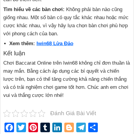
Tìm hiểu về các bàn chơi:
Không phải bàn nào cũng
giống nhau. Một số bàn có quy tắc khác nhau hoặc mức
cược khác nhau, vì vậy hãy lựa chọn bàn chơi phù hợp
với phong cách của bạn.
Xem thêm:
Iwin68 Lừa Đảo
Kết luận
Chơi Baccarat Online trên Iwin68 không chỉ đơn thuần là
may mắn. Bằng cách áp dụng các bí quyết và chiến
lược trên, bạn có thể tăng cường khả năng chiến thắng
và có trải nghiệm chơi game tốt hơn. Chúc anh em chơi
vui và thắng cược lớn nhé!
Đánh Giá Bài Viết
F
T
Pi
T
Li
Bl
T
S