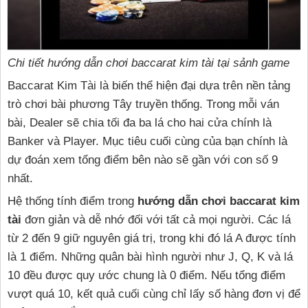
Chi tiết hướng dẫn chơi baccarat kim tài tại sảnh game
Baccarat Kim Tài là biến thể hiện đại dựa trên nền tảng
trò chơi bài phương Tây truyền thống. Trong mỗi ván
bài, Dealer sẽ chia tối đa ba lá cho hai cửa chính là
Banker và Player. Mục tiêu cuối cùng của bạn chính là
dự đoán xem tổng điểm bên nào sẽ gần với con số 9
nhất.
Hệ thống tính điểm trong
hướng dẫn chơi baccarat kim
tài
đơn giản và dễ nhớ đối với tất cả mọi người. Các lá
từ 2 đến 9 giữ nguyên giá trị, trong khi đó lá A được tính
là 1 điểm. Những quân bài hình người như J, Q, K và lá
10 đều được quy ước chung là 0 điểm. Nếu tổng điểm
vượt quá 10, kết quả cuối cùng chỉ lấy số hàng đơn vị để