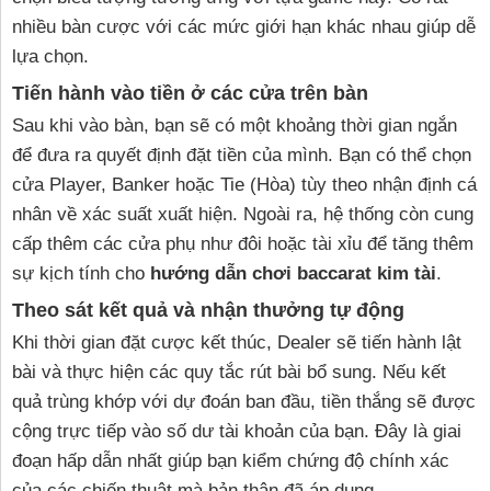
nhiều bàn cược với các mức giới hạn khác nhau giúp dễ
lựa chọn.
Tiến hành vào tiền ở các cửa trên bàn
Sau khi vào bàn, bạn sẽ có một khoảng thời gian ngắn
để đưa ra quyết định đặt tiền của mình. Bạn có thể chọn
cửa Player, Banker hoặc Tie (Hòa) tùy theo nhận định cá
nhân về xác suất xuất hiện. Ngoài ra, hệ thống còn cung
cấp thêm các cửa phụ như đôi hoặc tài xỉu để tăng thêm
sự kịch tính cho
hướng dẫn chơi baccarat kim tài
.
Theo sát kết quả và nhận thưởng tự động
Khi thời gian đặt cược kết thúc, Dealer sẽ tiến hành lật
bài và thực hiện các quy tắc rút bài bổ sung. Nếu kết
quả trùng khớp với dự đoán ban đầu, tiền thắng sẽ được
cộng trực tiếp vào số dư tài khoản của bạn. Đây là giai
đoạn hấp dẫn nhất giúp bạn kiểm chứng độ chính xác
của các chiến thuật mà bản thân đã áp dụng.