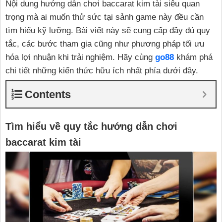
Nội dung hướng dẫn chơi baccarat kim tài siêu quan
trọng mà ai muốn thử sức tại sảnh game này đều cần
tìm hiểu kỹ lưỡng. Bài viết này sẽ cung cấp đầy đủ quy
tắc, các bước tham gia cũng như phương pháp tối ưu
hóa lợi nhuận khi trải nghiệm. Hãy cùng
go88
khám phá
chi tiết những kiến thức hữu ích nhất phía dưới đây.
Contents
Tìm hiểu về quy tắc hướng dẫn chơi
baccarat kim tài