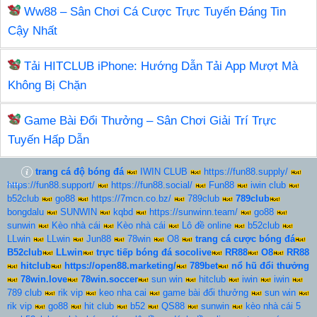
Ww88 – Sân Chơi Cá Cược Trực Tuyến Đáng Tin
Cậy Nhất
Tải HITCLUB iPhone: Hướng Dẫn Tải App Mượt Mà
Không Bị Chặn
Game Bài Đổi Thưởng – Sân Chơi Giải Trí Trực
Tuyến Hấp Dẫn
trang cá độ bóng đá
IWIN CLUB
https://fun88.supply/
https://fun88.support/
https://fun88.social/
Fun88
iwin club
b52club
go88
https://7mcn.co.bz/
789club
789club
bongdalu
SUNWIN
kqbd
https://sunwinn.team/
go88
sunwin
Kèo nhà cái
Kèo nhà cái
Lô đề online
b52club
LLwin
LLwin
Jun88
78win
O8
trang cá cược bóng đá
B52club
LLwin
trực tiếp bóng đá socolive
RR88
O8
RR88
hitclub
https://open88.marketing/
789bet
nổ hũ đổi thưởng
78win.love
78win.soccer
sun win
hitclub
iwin
iwin
789 club
rik vip
keo nha cai
game bài đổi thưởng
sun win
rik vip
go88
hit club
b52
QS88
sunwin
kèo nhà cái 5