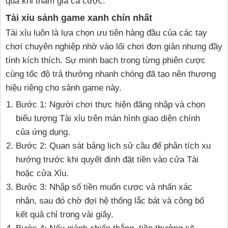
qua khi tham gia cá cược.
Tài xỉu sảnh game xanh chín nhất
Tài xỉu luôn là lựa chọn ưu tiên hàng đầu của các tay
chơi chuyên nghiệp nhờ vào lối chơi đơn giản nhưng đầy
tính kích thích. Sự minh bạch trong từng phiên cược
cùng tốc độ trả thưởng nhanh chóng đã tạo nên thương
hiệu riêng cho sảnh game này.
Bước 1: Người chơi thực hiện đăng nhập và chọn
biểu tượng Tài xỉu trên màn hình giao diện chính
của ứng dụng.
Bước 2: Quan sát bảng lịch sử cầu để phân tích xu
hướng trước khi quyết định đặt tiền vào cửa Tài
hoặc cửa Xỉu.
Bước 3: Nhập số tiền muốn cược và nhấn xác
nhận, sau đó chờ đợi hệ thống lắc bát và công bố
kết quả chỉ trong vài giây.