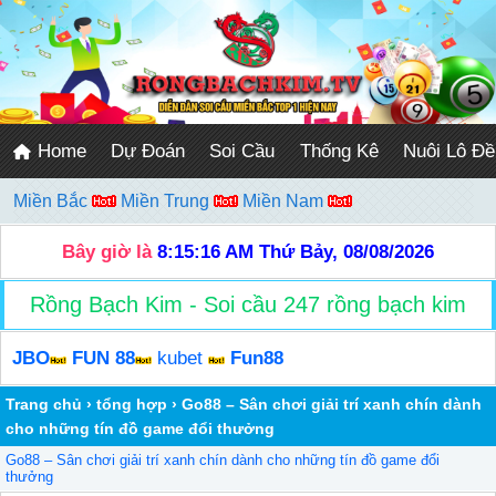
Home
Dự Đoán
Soi Cầu
Thống Kê
Nuôi Lô Đề
Miền Bắc
Miền Trung
Miền Nam
Bây giờ là
8:15:17 AM
Thứ Bảy, 08/08/2026
Rồng Bạch Kim - Soi cầu 247 rồng bạch kim
JBO
FUN 88
kubet
Fun88
Trang chủ
›
tổng hợp
›
Go88 – Sân chơi giải trí xanh chín dành
cho những tín đồ game đổi thưởng
Go88 – Sân chơi giải trí xanh chín dành cho những tín đồ game đổi
thưởng