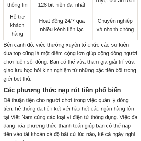
Tuyệt đối an toàn
thông tin
128 bit hiện đại nhất
Hỗ trợ
Hoạt động 24/7 qua
Chuyên nghiệp
khách
nhiều kênh liên lạc
và nhanh chóng
hàng
Bên cạnh đó, việc thường xuyên tổ chức các sự kiện
đua top cũng là một điểm cộng lớn giúp cộng đồng người
chơi luôn sôi động. Bạn có thể vừa tham gia giải trí vừa
giao lưu học hỏi kinh nghiệm từ những bậc tiền bối trong
giới bet thủ.
Các phương thức nạp rút tiền phổ biến
Để thuận tiện cho người chơi trong việc quản lý dòng
tiền, hệ thống đã liên kết với hầu hết các ngân hàng lớn
tại Việt Nam cùng các loại ví điện tử thông dụng. Việc đa
dạng hóa phương thức thanh toán giúp bạn có thể nạp
tiền vào tài khoản cá độ bất cứ lúc nào, kể cả ngày nghỉ