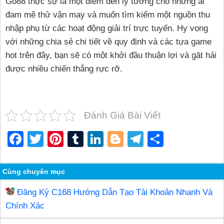
Go88 thực sự là một điểm đến lý tưởng cho những ai
đam mê thử vận may và muốn tìm kiếm một nguồn thu
nhập phụ từ các hoạt động giải trí trực tuyến. Hy vọng
với những chia sẻ chi tiết về quy định và các tựa game
hot trên đây, bạn sẽ có một khởi đầu thuận lợi và gặt hái
được nhiều chiến thắng rực rỡ.
Đánh Giá Bài Viết
F
T
Pi
T
Li
Bl
T
S
a
wi
nt
u
n
o
el
h
c
tt
er
m
k
g
e
ar
Cùng chuyên mục
e
er
e
bl
e
g
gr
e
Đăng Ký C168 Hướng Dẫn Tạo Tài Khoản Nhanh Và
b
st
r
dI
er
a
Chính Xác
o
n
m