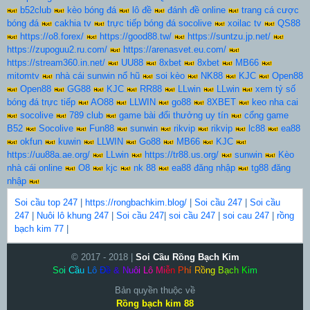
b52club
kèo bóng đá
lô đề
đánh đề online
trang cá cược
bóng đá
cakhia tv
trực tiếp bóng đá socolive
xoilac tv
QS88
https://o8.forex/
https://good88.tw/
https://suntzu.jp.net/
https://zupoguu2.ru.com/
https://arenasvet.eu.com/
https://stream360.in.net/
UU88
8xbet
8xbet
MB66
mitomtv
nhà cái sunwin nổ hũ
soi kèo
NK88
KJC
Open88
Open88
GG88
KJC
RR88
LLwin
LLwin
xem tỷ số
bóng đá trực tiếp
AO88
LLWIN
go88
8XBET
keo nha cai
socolive
789 club
game bài đổi thưởng uy tín
cổng game
B52
Socolive
Fun88
sunwin
rikvip
rikvip
lc88
ea88
okfun
kuwin
LLWIN
Go88
MB66
KJC
https://uu88a.ae.org/
LLwin
https://tr88.us.org/
sunwin
Kèo
nhà cái online
O8
kjc
nk 88
ea88 đăng nhập
tg88 đăng
nhập
Soi cầu top 247
|
https://rongbachkim.blog/
|
Soi cầu 247
|
Soi cầu
247
|
Nuôi lô khung 247
|
Soi cầu 247
|
soi cầu 247
|
soi cau 247
|
rồng
bạch kim 77
|
© 2017 - 2018 |
Soi Cầu Rồng Bạch Kim
S
o
i
C
ầ
u
L
ô
Đ
ề
&
N
u
ô
i
L
ô
M
i
ễ
n
P
h
í
R
ồ
n
g
B
ạ
c
h
K
i
m
Bản quyền thuộc về
Rồng bạch kim 88