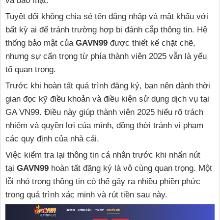
và bảo mật.
Tuyệt đối không chia sẻ tên đăng nhập và mật khẩu với
bất kỳ ai để tránh trường hợp bị đánh cắp thông tin. Hệ
thống bảo mật của
GAVN99
được thiết kế chặt chẽ,
nhưng sự cẩn trọng từ phía thành viên 2025 vẫn là yếu
tố quan trọng.
Trước khi hoàn tất quá trình đăng ký, bạn nên dành thời
gian đọc kỹ điều khoản và điều kiện sử dụng dịch vụ tại
GA VN99. Điều này giúp thành viên 2025 hiểu rõ trách
nhiệm và quyền lợi của mình, đồng thời tránh vi phạm
các quy định của nhà cái.
Việc kiểm tra lại thông tin cá nhân trước khi nhấn nút
tại
GAVN99
hoàn tất đăng ký là vô cùng quan trọng. Một
lỗi nhỏ trong thông tin có thể gây ra nhiều phiền phức
trong quá trình xác minh và rút tiền sau này.