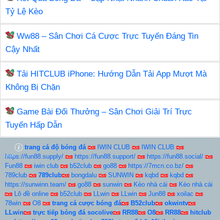
Tỷ Lệ Kèo
Ww88 – Sân Chơi Cá Cược Trực Tuyến Đáng Tin
Cậy Nhất
Tải HITCLUB iPhone: Hướng Dẫn Tải App Mượt Mà
Không Bị Chặn
Game Bài Đổi Thưởng – Sân Chơi Giải Trí Trực
Tuyến Hấp Dẫn
trang cá độ bóng đá
IWIN CLUB
IWIN CLUB
https://fun88.supply/
https://fun88.support/
https://fun88.social/
Fun88
iwin club
b52club
go88
https://7mcn.co.bz/
789club
789club
bongdalu
SUNWIN
kqbd
kqbd
https://sunwinn.team/
go88
sunwin
Kèo nhà cái
Kèo nhà cái
Lô đề online
b52club
LLwin
LLwin
Jun88
xoilac
78win
O8
trang cá cược bóng đá
B52club
okwintv
LLwin
trực tiếp bóng đá socolive
RR88
O8
RR88
hitclub