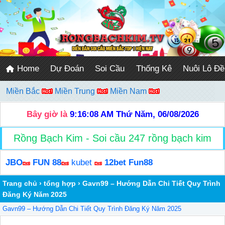
Home
Dự Đoán
Soi Cầu
Thống Kê
Nuôi Lô Đề
Miền Bắc
Miền Trung
Miền Nam
Bây giờ là
9:16:08 AM
Thứ Năm, 06/08/2026
Rồng Bạch Kim - Soi cầu 247 rồng bạch kim
JBO
FUN 88
kubet
12bet
Fun88
Trang chủ
›
tổng hợp
›
Gavn99 – Hướng Dẫn Chi Tiết Quy Trình
Đăng Ký Năm 2025
Gavn99 – Hướng Dẫn Chi Tiết Quy Trình Đăng Ký Năm 2025