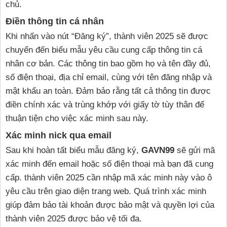
chủ.
Điền thông tin cá nhân
Khi nhấn vào nút “Đăng ký”, thành viên 2025 sẽ được
chuyển đến biểu mẫu yêu cầu cung cấp thông tin cá
nhân cơ bản. Các thông tin bao gồm họ và tên đầy đủ,
số điện thoại, địa chỉ email, cùng với tên đăng nhập và
mật khẩu an toàn. Đảm bảo rằng tất cả thông tin được
điền chính xác và trùng khớp với giấy tờ tùy thân để
thuận tiện cho việc xác minh sau này.
Xác minh nick qua email
Sau khi hoàn tất biểu mẫu đăng ký,
GAVN99
sẽ gửi mã
xác minh đến email hoặc số điện thoại mà bạn đã cung
cấp. thành viên 2025 cần nhập mã xác minh này vào ô
yêu cầu trên giao diện trang web. Quá trình xác minh
giúp đảm bảo tài khoản được bảo mật và quyền lợi của
thành viên 2025 được bảo vệ tối đa.