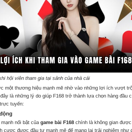
hi hội viên tham gia tại sảnh của nhà cái
c một thương hiệu mạnh mẽ nhờ vào những lợi ích vượt trộ
đây là những lý do giúp F168 trở thành lựa chọn hàng đầu 
 trực tuyến:
 đ
ộ
ng
 mạnh nổi bật của
game bài F168
chính là không gian đượ
nh cược được đầu tư mạnh mẽ để mang lại trải nghiệm như đ