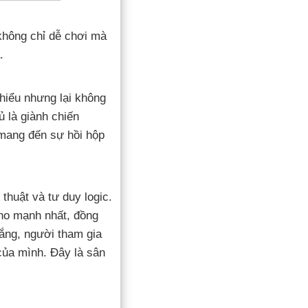
 không chỉ dễ chơi mà
.
 hiểu nhưng lại không
ủ là giành chiến
i mang đến sự hồi hộp
thuật và tư duy logic.
ho mạnh nhất, đồng
hắng, người tham gia
của mình. Đây là sân