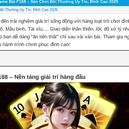
ame Bài F168 – Sân Chơi Đổi Thưởng Uy Tín, Đỉnh Cao 2025
ổi Thưởng Uy Tín, Đỉnh Cao 2025
đến trải nghiệm giải trí sống động với hàng loạt trò chơi đì
ố, Mậu binh, Tài xỉu,… Giao diện thân thiện, tốc độ xử lý n
 bạn dễ dàng “ăn tiền thật” chỉ sau vài ván bài. Tham gia 
u hành trình chinh phục đỉnh cao!
68 – Nền tảng giải trí hàng đầu