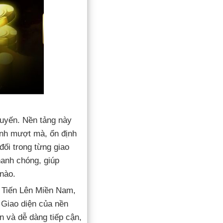
tuyến. Nền tảng này
ành mượt mà, ổn định
đối trong từng giao
hanh chóng, giúp
 nào.
ư Tiến Lên Miền Nam,
 Giao diện của nền
n và dễ dàng tiếp cận,