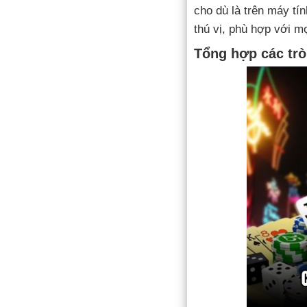
cho dù là trên máy tí
thú vị, phù hợp với m
Tổng hợp các trò