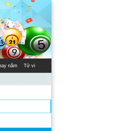
may nắm
Tử vi