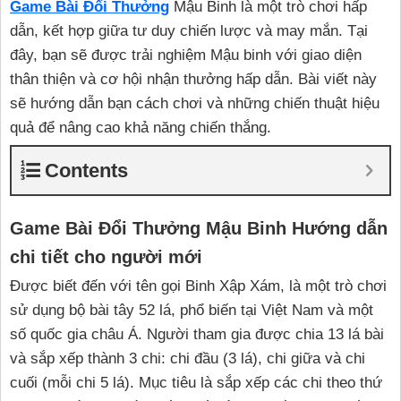
Game Bài Đổi Thưởng
Mậu Binh là một trò chơi hấp
dẫn, kết hợp giữa tư duy chiến lược và may mắn. Tại
đây, bạn sẽ được trải nghiệm Mậu binh với giao diện
thân thiện và cơ hội nhận thưởng hấp dẫn. Bài viết này
sẽ hướng dẫn bạn cách chơi và những chiến thuật hiệu
quả để nâng cao khả năng chiến thắng.
Contents
Game Bài Đổi Thưởng Mậu Binh Hướng dẫn
chi tiết cho người mới
Được biết đến với tên gọi Binh Xập Xám, là một trò chơi
sử dụng bộ bài tây 52 lá, phổ biến tại Việt Nam và một
số quốc gia châu Á. Người tham gia được chia 13 lá bài
và sắp xếp thành 3 chi: chi đầu (3 lá), chi giữa và chi
cuối (mỗi chi 5 lá). Mục tiêu là sắp xếp các chi theo thứ