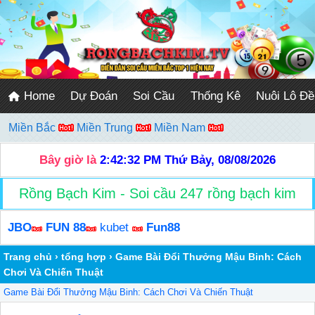
Home
Dự Đoán
Soi Cầu
Thống Kê
Nuôi Lô Đề
Miền Bắc
Miền Trung
Miền Nam
Bây giờ là
2:42:32 PM
Thứ Bảy, 08/08/2026
Rồng Bạch Kim - Soi cầu 247 rồng bạch kim
JBO
FUN 88
kubet
Fun88
Trang chủ
›
tổng hợp
›
Game Bài Đổi Thưởng Mậu Binh: Cách
Chơi Và Chiến Thuật
Game Bài Đổi Thưởng Mậu Binh: Cách Chơi Và Chiến Thuật