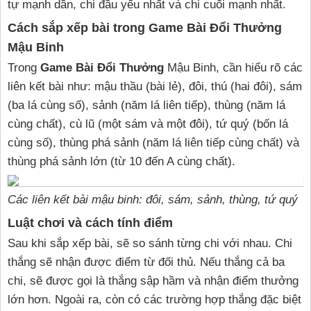
tự mạnh dần, chi đầu yếu nhất và chi cuối mạnh nhất.
Cách sắp xếp bài trong Game Bài Đổi Thưởng
Mậu Binh
Trong
Game Bài Đổi Thưởng
Mậu Binh, cần hiểu rõ các
liên kết bài như: mậu thầu (bài lẻ), đôi, thú (hai đôi), sám
(ba lá cùng số), sảnh (năm lá liên tiếp), thùng (năm lá
cùng chất), cù lũ (một sám và một đôi), tứ quý (bốn lá
cùng số), thùng phá sảnh (năm lá liên tiếp cùng chất) và
thùng phá sảnh lớn (từ 10 đến A cùng chất).
Các liên kết bài mậu binh: đôi, sám, sảnh, thùng, tứ quý
Luật chơi và cách tính điểm
Sau khi sắp xếp bài, sẽ so sánh từng chi với nhau. Chi
thắng sẽ nhận được điểm từ đối thủ. Nếu thắng cả ba
chi, sẽ được gọi là thắng sập hầm và nhận điểm thưởng
lớn hơn. Ngoài ra, còn có các trường hợp thắng đặc biệt