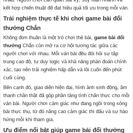
kết hợp chiến thuật để đạt hiệu quả tối ưu trong mỗi ván.
Trải nghiệm thực tế khi chơi game bài đổi
thưởng Chắn
Không đơn thuần là một trò chơi thẻ bài,
game bài đổi
thưởng
Chắn còn mở ra cơ hội tương tác giữa các
người chơi với nhau. Mỗi ván bài đều đòi hỏi sự tập
trung cao độ, tư duy logic và khả năng phán đoán chính
xác, tạo nên trải nghiệm hấp dẫn và lôi cuốn đến phút
cuối cùng.
Bên cạnh đó, giao diện hiện đại, hình ảnh sinh động, âm
thanh chân thật đã góp phần tăng tính chân thực cho mỗi
ván bài. Người chơi cảm giác như đang ngồi trong sòng
bài thực thụ, từ đó nâng cao cảm giác thi đấu và sự hào
hứng mỗi khi tham gia.
Ưu điểm nổi bật giúp game bài đổi thưởng