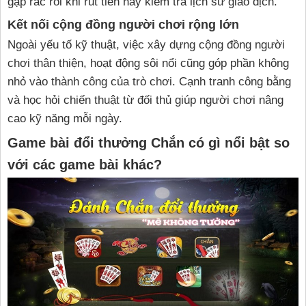
gặp rắc rối khi rút tiền hay kiểm tra lịch sử giao dịch.
Kết nối cộng đồng người chơi rộng lớn
Ngoài yếu tố kỹ thuật, việc xây dựng cộng đồng người
chơi thân thiện, hoạt động sôi nổi cũng góp phần không
nhỏ vào thành công của trò chơi. Cạnh tranh công bằng
và học hỏi chiến thuật từ đối thủ giúp người chơi nâng
cao kỹ năng mỗi ngày.
Game bài đổi thưởng Chắn có gì nổi bật so
với các game bài khác?